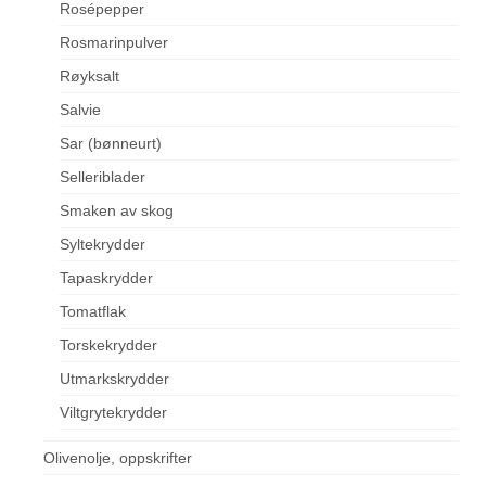
Rosépepper
Rosmarinpulver
Røyksalt
Salvie
Sar (bønneurt)
Selleriblader
Smaken av skog
Syltekrydder
Tapaskrydder
Tomatflak
Torskekrydder
Utmarkskrydder
Viltgrytekrydder
Olivenolje, oppskrifter