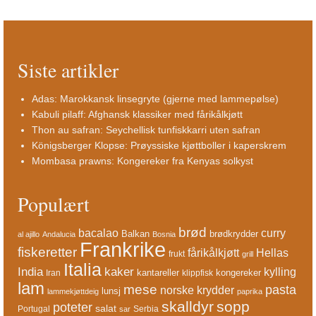
Siste artikler
Adas: Marokkansk linsegryte (gjerne med lammepølse)
Kabuli pilaff: Afghansk klassiker med fårikålkjøtt
Thon au safran: Seychellisk tunfiskkarri uten safran
Königsberger Klopse: Prøyssiske kjøttboller i kaperskrem
Mombasa prawns: Kongereker fra Kenyas solkyst
Populært
brød
bacalao
curry
Balkan
brødkrydder
al ajillo
Andalucia
Bosnia
Frankrike
fiskeretter
fårikålkjøtt
Hellas
frukt
grill
Italia
India
kaker
kylling
kantareller
kongereker
Iran
klippfisk
lam
mese
pasta
norske krydder
lunsj
lammekjøttdeig
paprika
skalldyr
sopp
poteter
salat
Portugal
Serbia
sar