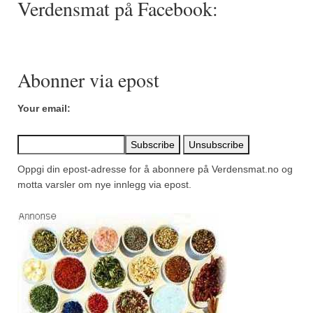
Verdensmat på Facebook:
Mirepoix
Ñora
Norsk fjordkrydder
Abonner via epost
Paprikapulver, edelsøtt
Your email:
Paprikapulver, pikant
Parisisk pepper
Oppgi din epost-adresse for å abonnere på Verdensmat.no og
Piment d’Espelette
motta varsler om nye innlegg via epost.
Purreløk (tørket)
Quatre épices
Rosépepper
Salvie