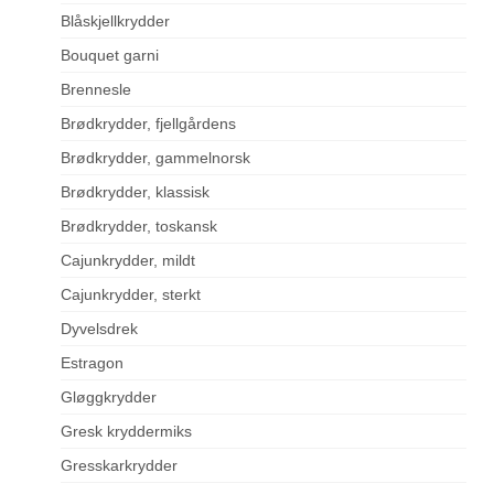
Blåskjellkrydder
Bouquet garni
Brennesle
Brødkrydder, fjellgårdens
Brødkrydder, gammelnorsk
Brødkrydder, klassisk
Brødkrydder, toskansk
Cajunkrydder, mildt
Cajunkrydder, sterkt
Dyvelsdrek
Estragon
Gløggkrydder
Gresk kryddermiks
Gresskarkrydder