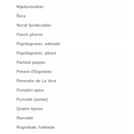
Mjødurtsukker
Ñora
Norsk fjordkrydder
Panch phoron
Paprikapulver, edelsøtt
Paprikapulver, pikant
Parisisk pepper
Piment d’Espelette
Pimentón de La Vera
Pumpkin spice
Purreløk (tørket)
Quatre épices
Ramsløk
Rognebær, hakkede