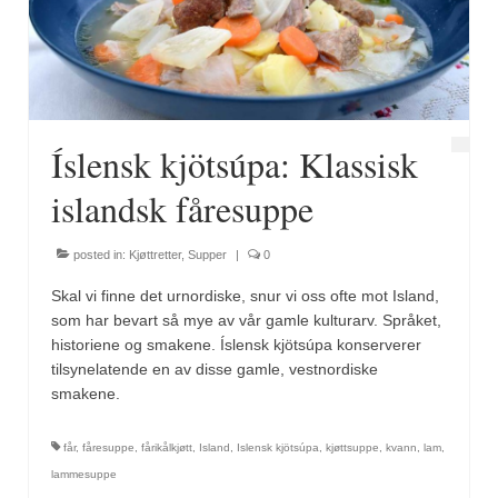
Fugl
Gryteretter
Kjøttretter
Íslensk kjötsúpa: Klassisk
Snacks
islandsk fåresuppe
Supper
posted in:
Kjøttretter
,
Supper
|
0
Vegetar
Skal vi finne det urnordiske, snur vi oss ofte mot Island,
Olivenolje, oppskrifter
som har bevart så mye av vår gamle kulturarv. Språket,
historiene og smakene. Íslensk kjötsúpa konserverer
Krydder, oppskrifter
tilsynelatende en av disse gamle, vestnordiske
smakene.
Albóndigaskrydder
får
,
fåresuppe
,
fårikålkjøtt
,
Island
,
Islensk kjötsúpa
,
kjøttsuppe
,
kvann
,
lam
,
Bouquet garni
lammesuppe