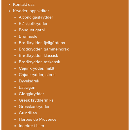
Kontakt oss
Krydder, oppskrifter
Albóndigaskrydder
Blåskjellkrydder
Bouquet garni
Brennesle
Brødkrydder, fjellgårdens
Brødkrydder, gammelnorsk
Brødkrydder, klassisk
Brødkrydder, toskansk
Cajunkrydder, mildt
Cajunkrydder, sterkt
Dyvelsdrek
Estragon
Gløggkrydder
Gresk kryddermiks
Gresskarkrydder
Guindillas
Herbes de Provence
Ingefær i biter