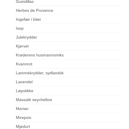
Guindillas
Herbes de Provence
Ingefær i biter
Isop
Julekrydder
Kjørvel
Krøderens husmannsmiks
Kvannrot
Lammekrydder, sydlandsk
Lavendel
Løpstikke
Massalé seychellois
Merian
Mirepoix
Mjødurt