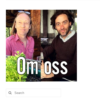
Brennesle
Cajunkrydder, mildt
Cajunkrydder, sterkt
Estragon
Guindillas
Herbes de Provence
Kjørvel
Krøderens husmannsmiks
Løpstikke
Massalé seychellois
Search
for:
Merian