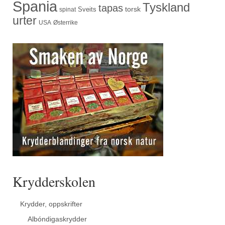
Spania
Tyskland
tapas
torsk
Sveits
spinat
urter
USA
Østerrike
Krydderskolen
Krydder, oppskrifter
Albóndigaskrydder