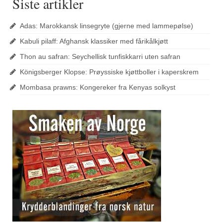
Siste artikler
Adas: Marokkansk linsegryte (gjerne med lammepølse)
Kabuli pilaff: Afghansk klassiker med fårikålkjøtt
Thon au safran: Seychellisk tunfiskkarri uten safran
Königsberger Klopse: Prøyssiske kjøttboller i kaperskrem
Mombasa prawns: Kongereker fra Kenyas solkyst