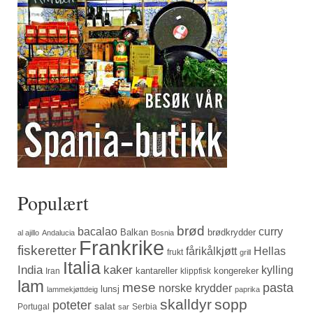
Populært
brød
bacalao
curry
Balkan
brødkrydder
al ajillo
Andalucia
Bosnia
Frankrike
fiskeretter
fårikålkjøtt
Hellas
frukt
grill
Italia
India
kaker
kylling
kantareller
kongereker
Iran
klippfisk
lam
mese
pasta
norske krydder
lunsj
lammekjøttdeig
paprika
skalldyr
sopp
poteter
salat
Portugal
Serbia
sar