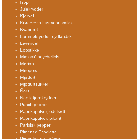
Isop
Julekrydder
Kjørvel
Krøderens husmannsmiks
Kvannrot
Lammekrydder, sydlandsk
Lavendel
Løpstikke
Massalé seychellois
Merian
Mirepoix
Mjødurt
Mjødurtsukker
Ñora
Norsk fjordkrydder
Panch phoron
Paprikapulver, edelsøtt
Paprikapulver, pikant
Parisisk pepper
Piment d’Espelette
Pimentón de La Vera