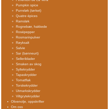
Pumpkin spice
Purreløk (tørket)
Quatre épices
Ramsløk
Rognebær, hakkede
Rosépepper
Rosmarinpulver
Røyksalt
Salvie
Sar (bønneurt)
Selleriblader
Smaken av skog
Syltekrydder
Tapaskrydder
Tomatflak
Torskekrydder
Utmarkskrydder
Viltgrytekrydder
Olivenolje, oppskrifter
Om oss