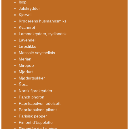
Isop
Julekrydder
Kjørvel
Krøderens husmannsmiks
Kvannrot
Lammekrydder, sydlandsk
Lavendel
Løpstikke
Massalé seychellois
Merian
Mirepoix
Mjødurt
Mjødurtsukker
Ñora
Norsk fjordkrydder
Panch phoron
Paprikapulver, edelsøtt
Paprikapulver, pikant
Parisisk pepper
Piment d’Espelette
Pimentón de La Vera