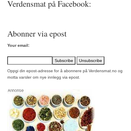
Verdensmat på Facebook:
Mirepoix
Ñora
Norsk fjordkrydder
Abonner via epost
Paprikapulver, edelsøtt
Your email:
Paprikapulver, pikant
Parisisk pepper
Oppgi din epost-adresse for å abonnere på Verdensmat.no og
Piment d’Espelette
motta varsler om nye innlegg via epost.
Purreløk (tørket)
Quatre épices
Rosépepper
Salvie