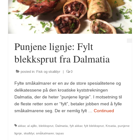
Fugl
Gryteretter
Kjøttretter
Punjene lignje: Fylt
Snacks
blekksprut fra Dalmatia
Supper
posted in:
Fisk og skalldyr
|
0
Vegetar
Fylte småkalmarer er en av de store spesialitetene og
Olivenolje, oppskrifter
delikatessene på den kroatiske kyststrekningen
Dalmatia, der de heter “punjene lignje”. I motsetning til
Krydder, oppskrifter
de fleste retter som er “fylt”, betaler jobben med å fylle
småkalmarene seg. De er nemlig fylt …
Continued
Albóndigaskrydder
akkar
,
al ajillo
,
blekksprut
,
Dalmatia
,
fylt akkar
,
fylt blekksprut
,
Kroatia
,
punjene
Bouquet garni
lignje
,
skalldyr
,
småkalmarer
,
tapas