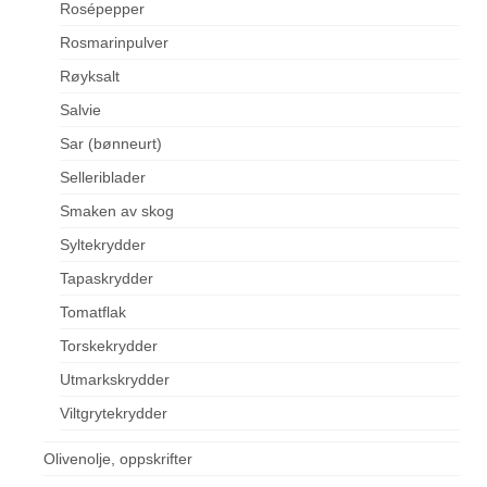
Rosépepper
Rosmarinpulver
Røyksalt
Salvie
Sar (bønneurt)
Selleriblader
Smaken av skog
Syltekrydder
Tapaskrydder
Tomatflak
Torskekrydder
Utmarkskrydder
Viltgrytekrydder
Olivenolje, oppskrifter