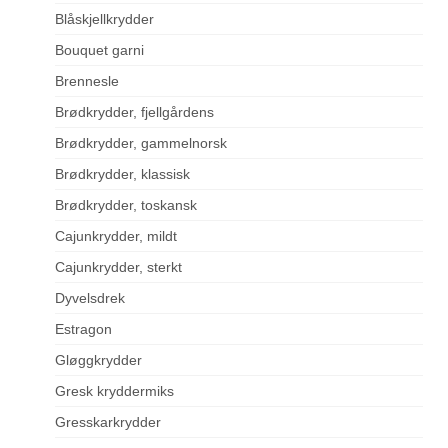
Blåskjellkrydder
Bouquet garni
Brennesle
Brødkrydder, fjellgårdens
Brødkrydder, gammelnorsk
Brødkrydder, klassisk
Brødkrydder, toskansk
Cajunkrydder, mildt
Cajunkrydder, sterkt
Dyvelsdrek
Estragon
Gløggkrydder
Gresk kryddermiks
Gresskarkrydder