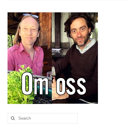
Brennesle
Cajunkrydder, mildt
Cajunkrydder, sterkt
Estragon
Guindillas
Herbes de Provence
Kjørvel
Krøderens husmannsmiks
Løpstikke
Massalé seychellois
Search
for:
Merian