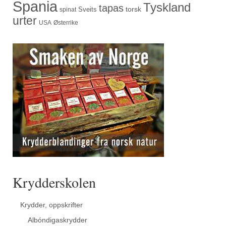
Spania
Tyskland
tapas
torsk
Sveits
spinat
urter
USA
Østerrike
Krydderskolen
Krydder, oppskrifter
Albóndigaskrydder