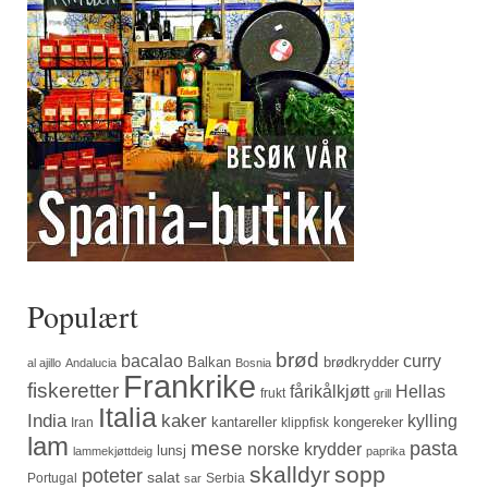
Populært
brød
bacalao
curry
Balkan
brødkrydder
al ajillo
Andalucia
Bosnia
Frankrike
fiskeretter
fårikålkjøtt
Hellas
frukt
grill
Italia
India
kaker
kylling
kantareller
kongereker
Iran
klippfisk
lam
mese
pasta
norske krydder
lunsj
lammekjøttdeig
paprika
skalldyr
sopp
poteter
salat
Portugal
Serbia
sar