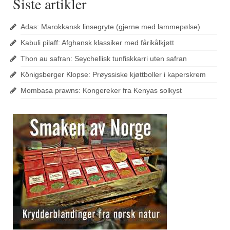
Siste artikler
Adas: Marokkansk linsegryte (gjerne med lammepølse)
Kabuli pilaff: Afghansk klassiker med fårikålkjøtt
Thon au safran: Seychellisk tunfiskkarri uten safran
Königsberger Klopse: Prøyssiske kjøttboller i kaperskrem
Mombasa prawns: Kongereker fra Kenyas solkyst