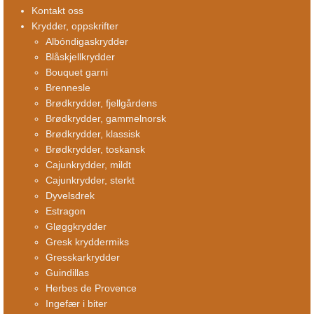
Kontakt oss
Krydder, oppskrifter
Albóndigaskrydder
Blåskjellkrydder
Bouquet garni
Brennesle
Brødkrydder, fjellgårdens
Brødkrydder, gammelnorsk
Brødkrydder, klassisk
Brødkrydder, toskansk
Cajunkrydder, mildt
Cajunkrydder, sterkt
Dyvelsdrek
Estragon
Gløggkrydder
Gresk kryddermiks
Gresskarkrydder
Guindillas
Herbes de Provence
Ingefær i biter