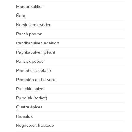
Mjødurtsukker
Ñora
Norsk fjordkrydder
Panch phoron
Paprikapulver, edelsøtt
Paprikapulver, pikant
Parisisk pepper
Piment d’Espelette
Pimentón de La Vera
Pumpkin spice
Purreløk (tørket)
Quatre épices
Ramsløk
Rognebær, hakkede