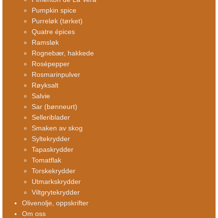
Pumpkin spice
Purreløk (tørket)
Quatre épices
Ramsløk
Rognebær, hakkede
Rosépepper
Rosmarinpulver
Røyksalt
Salvie
Sar (bønneurt)
Selleriblader
Smaken av skog
Syltekrydder
Tapaskrydder
Tomatflak
Torskekrydder
Utmarkskrydder
Viltgrytekrydder
Olivenolje, oppskrifter
Om oss