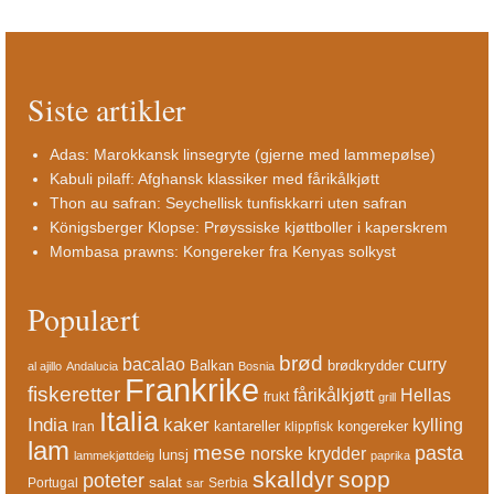
Siste artikler
Adas: Marokkansk linsegryte (gjerne med lammepølse)
Kabuli pilaff: Afghansk klassiker med fårikålkjøtt
Thon au safran: Seychellisk tunfiskkarri uten safran
Königsberger Klopse: Prøyssiske kjøttboller i kaperskrem
Mombasa prawns: Kongereker fra Kenyas solkyst
Populært
brød
bacalao
curry
Balkan
brødkrydder
al ajillo
Andalucia
Bosnia
Frankrike
fiskeretter
fårikålkjøtt
Hellas
frukt
grill
Italia
India
kaker
kylling
kantareller
kongereker
Iran
klippfisk
lam
mese
pasta
norske krydder
lunsj
lammekjøttdeig
paprika
skalldyr
sopp
poteter
salat
Portugal
Serbia
sar