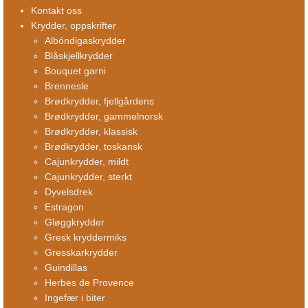
Kontakt oss
Krydder, oppskrifter
Albóndigaskrydder
Blåskjellkrydder
Bouquet garni
Brennesle
Brødkrydder, fjellgårdens
Brødkrydder, gammelnorsk
Brødkrydder, klassisk
Brødkrydder, toskansk
Cajunkrydder, mildt
Cajunkrydder, sterkt
Dyvelsdrek
Estragon
Gløggkrydder
Gresk kryddermiks
Gresskarkrydder
Guindillas
Herbes de Provence
Ingefær i biter