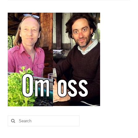
Brennesle
Cajunkrydder, mildt
Cajunkrydder, sterkt
Estragon
Guindillas
Herbes de Provence
Kjørvel
Krøderens husmannsmiks
Løpstikke
Massalé seychellois
Search
for:
Merian