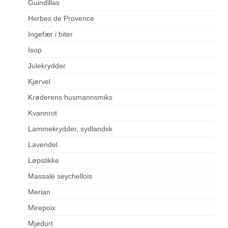
Guindillas
Herbes de Provence
Ingefær i biter
Isop
Julekrydder
Kjørvel
Krøderens husmannsmiks
Kvannrot
Lammekrydder, sydlandsk
Lavendel
Løpstikke
Massalé seychellois
Merian
Mirepoix
Mjødurt