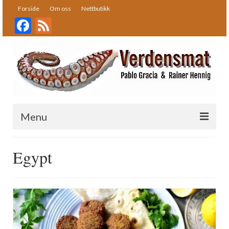
Forside
Om oss
Nettbutikk
Facebook
Feed
Menu
Forside
Egypt
Oppskrifter
Bakst
Desserter
Fisk og skalldyr