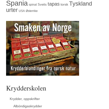
Spania
Tyskland
tapas
torsk
Sveits
spinat
urter
USA
Østerrike
Krydderskolen
Krydder, oppskrifter
Albóndigaskrydder