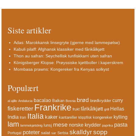
Siste artikler
Adas: Marokkansk linsegryte (gjerne med lammepølse)
Kabuli pilaff: Afghansk klassiker med fårikålkjøtt
Thon au safran: Seychellisk tunfiskkarri uten safran
Königsberger Klopse: Prøyssiske kjøttboller i kaperskrem
Mombasa prawns: Kongereker fra Kenyas solkyst
Populært
brød
bacalao
curry
Balkan
brødkrydder
al ajillo
Andalucia
Bosnia
Frankrike
fiskeretter
fårikålkjøtt
Hellas
frukt
grill
Italia
India
kaker
kylling
kantareller
kongereker
Iran
klippfisk
lam
mese
pasta
norske krydder
lunsj
lammekjøttdeig
paprika
skalldyr
sopp
poteter
salat
Portugal
Serbia
sar