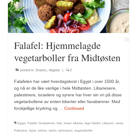
Fugl
Gryteretter
Kjøttretter
Falafel: Hjemmelagde
Snacks
vegetarboller fra Midtøsten
Supper
posted in:
Snacks
,
Vegetar
|
2
Vegetar
Falafelen har vært hverdagskost i Egypt i over 1500 år,
Olivenolje, oppskrifter
og nå er de like vanlige i hele Midtøsten. Libanesere,
palestinere, israelere og syrere har hver sin vri på disse
Krydder, oppskrifter
vegetarbollene av enten kikerter eller favabønner. Med
forskjellige krydring og …
Continued
Albóndigaskrydder
Egypt
,
Falafel
,
favabønner
,
Irak
,
Israel
,
kikerter
,
lage falafel
,
Libanon
,
mese
,
Bouquet garni
Palestina
,
Syria
,
tahina
,
tahini
,
tahinisaus
,
vegetarboller