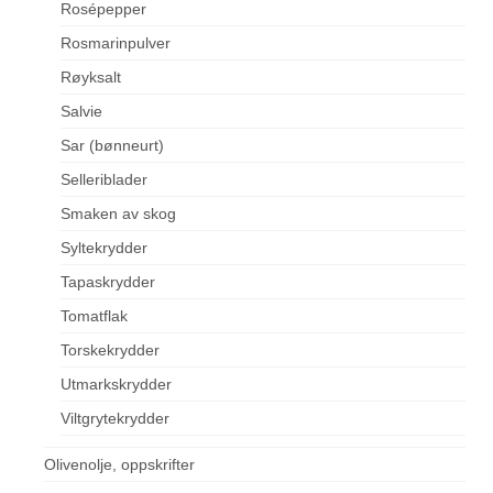
Rosépepper
Rosmarinpulver
Røyksalt
Salvie
Sar (bønneurt)
Selleriblader
Smaken av skog
Syltekrydder
Tapaskrydder
Tomatflak
Torskekrydder
Utmarkskrydder
Viltgrytekrydder
Olivenolje, oppskrifter