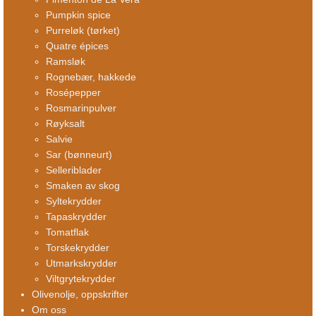
Pumpkin spice
Purreløk (tørket)
Quatre épices
Ramsløk
Rognebær, hakkede
Rosépepper
Rosmarinpulver
Røyksalt
Salvie
Sar (bønneurt)
Selleriblader
Smaken av skog
Syltekrydder
Tapaskrydder
Tomatflak
Torskekrydder
Utmarkskrydder
Viltgrytekrydder
Olivenolje, oppskrifter
Om oss