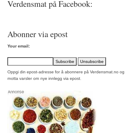
Verdensmat på Facebook:
Mirepoix
Ñora
Norsk fjordkrydder
Abonner via epost
Paprikapulver, edelsøtt
Your email:
Paprikapulver, pikant
Parisisk pepper
Oppgi din epost-adresse for å abonnere på Verdensmat.no og
Piment d’Espelette
motta varsler om nye innlegg via epost.
Purreløk (tørket)
Quatre épices
Rosépepper
Salvie