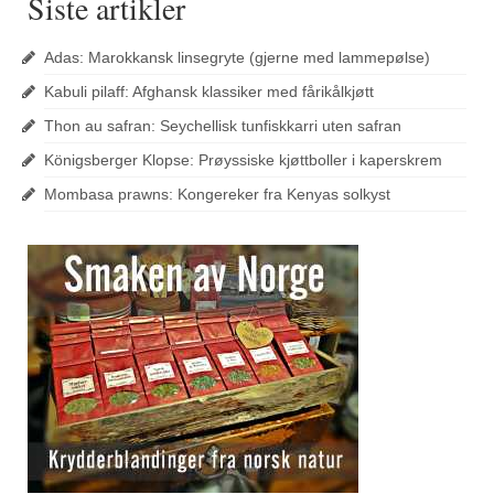
Siste artikler
Adas: Marokkansk linsegryte (gjerne med lammepølse)
Kabuli pilaff: Afghansk klassiker med fårikålkjøtt
Thon au safran: Seychellisk tunfiskkarri uten safran
Königsberger Klopse: Prøyssiske kjøttboller i kaperskrem
Mombasa prawns: Kongereker fra Kenyas solkyst