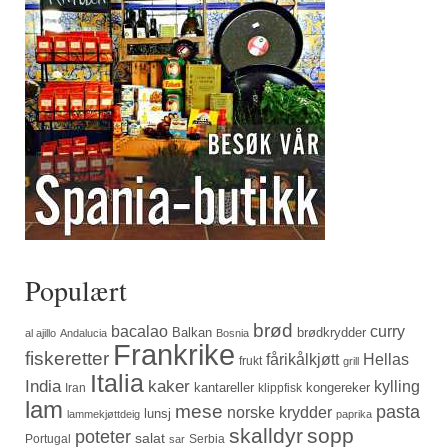
Populært
brød
bacalao
curry
Balkan
brødkrydder
al ajillo
Andalucia
Bosnia
Frankrike
fiskeretter
fårikålkjøtt
Hellas
frukt
grill
Italia
India
kaker
kylling
kantareller
kongereker
Iran
klippfisk
lam
mese
pasta
norske krydder
lunsj
lammekjøttdeig
paprika
skalldyr
sopp
poteter
salat
Portugal
Serbia
sar