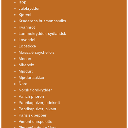
Isop
Julekrydder
Kjørvel
Krøderens husmannsmiks
Kvannrot
Lammekrydder, sydlandsk
Lavendel
Løpstikke
Massalé seychellois
Merian
Mirepoix
Mjødurt
Mjødurtsukker
Ñora
Norsk fjordkrydder
Panch phoron
Paprikapulver, edelsøtt
Paprikapulver, pikant
Parisisk pepper
Piment d’Espelette
Pimentón de La Vera