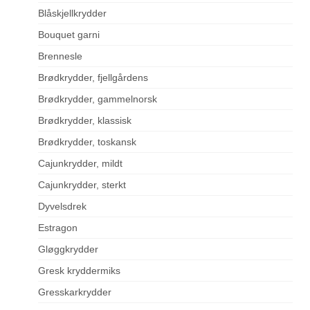
Blåskjellkrydder
Bouquet garni
Brennesle
Brødkrydder, fjellgårdens
Brødkrydder, gammelnorsk
Brødkrydder, klassisk
Brødkrydder, toskansk
Cajunkrydder, mildt
Cajunkrydder, sterkt
Dyvelsdrek
Estragon
Gløggkrydder
Gresk kryddermiks
Gresskarkrydder