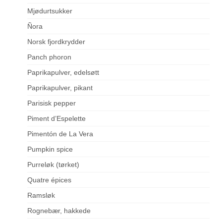
Mjødurtsukker
Ñora
Norsk fjordkrydder
Panch phoron
Paprikapulver, edelsøtt
Paprikapulver, pikant
Parisisk pepper
Piment d’Espelette
Pimentón de La Vera
Pumpkin spice
Purreløk (tørket)
Quatre épices
Ramsløk
Rognebær, hakkede