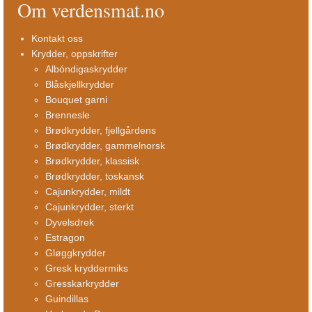
Om verdensmat.no
Kontakt oss
Krydder, oppskrifter
Albóndigaskrydder
Blåskjellkrydder
Bouquet garni
Brennesle
Brødkrydder, fjellgårdens
Brødkrydder, gammelnorsk
Brødkrydder, klassisk
Brødkrydder, toskansk
Cajunkrydder, mildt
Cajunkrydder, sterkt
Dyvelsdrek
Estragon
Gløggkrydder
Gresk kryddermiks
Gresskarkrydder
Guindillas