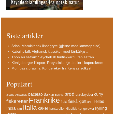
Siste artikler
Adas: Marokkansk linsegryte (gjerne med lammepølse)
Kabuli pilaff: Afghansk klassiker med fårikålkjøtt
Thon au safran: Seychellisk tunfiskkarri uten safran
Königsberger Klopse: Prøyssiske kjøttboller i kaperskrem
Mombasa prawns: Kongereker fra Kenyas solkyst
Populært
brød
bacalao
curry
Balkan
brødkrydder
al ajillo
Andalucia
Bosnia
Frankrike
fiskeretter
fårikålkjøtt
Hellas
frukt
grill
Italia
India
kaker
kylling
kantareller
kongereker
Iran
klippfisk