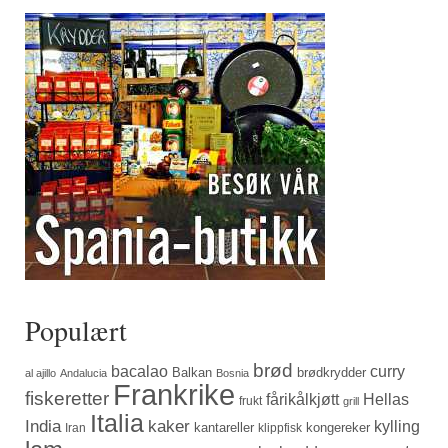
Populært
brød
bacalao
curry
Balkan
brødkrydder
al ajillo
Andalucia
Bosnia
Frankrike
fiskeretter
fårikålkjøtt
Hellas
frukt
grill
Italia
India
kaker
kylling
kantareller
kongereker
Iran
klippfisk