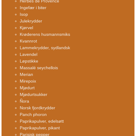
Herbes de Provence
Ingefær i biter
Isop
Julekrydder
Kjørvel
Krøderens husmannsmiks
Kvannrot
Lammekrydder, sydlandsk
Lavendel
Løpstikke
Massalé seychellois
Merian
Mirepoix
Mjødurt
Mjødurtsukker
Ñora
Norsk fjordkrydder
Panch phoron
Paprikapulver, edelsøtt
Paprikapulver, pikant
Parisisk pepper