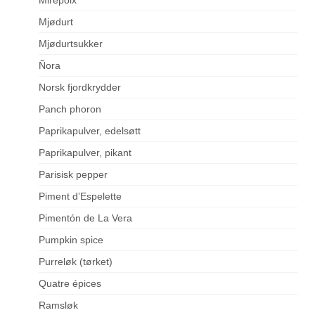
Mjødurt
Mjødurtsukker
Ñora
Norsk fjordkrydder
Panch phoron
Paprikapulver, edelsøtt
Paprikapulver, pikant
Parisisk pepper
Piment d’Espelette
Pimentón de La Vera
Pumpkin spice
Purreløk (tørket)
Quatre épices
Ramsløk