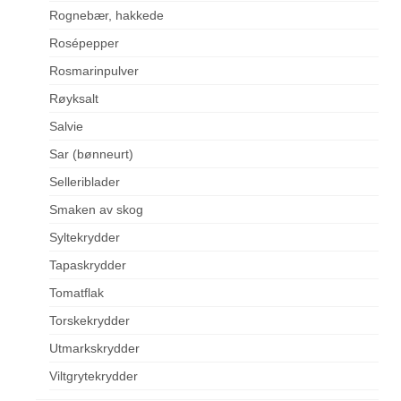
Rognebær, hakkede
Rosépepper
Rosmarinpulver
Røyksalt
Salvie
Sar (bønneurt)
Selleriblader
Smaken av skog
Syltekrydder
Tapaskrydder
Tomatflak
Torskekrydder
Utmarkskrydder
Viltgrytekrydder