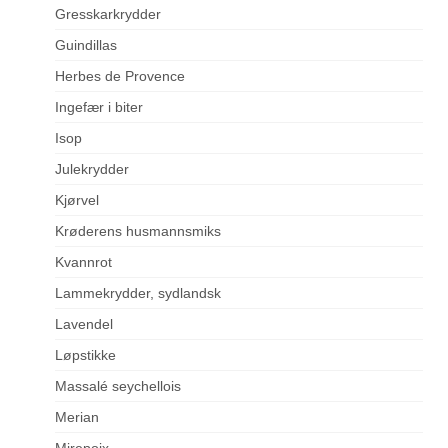
Gresskarkrydder
Guindillas
Herbes de Provence
Ingefær i biter
Isop
Julekrydder
Kjørvel
Krøderens husmannsmiks
Kvannrot
Lammekrydder, sydlandsk
Lavendel
Løpstikke
Massalé seychellois
Merian
Mirepoix