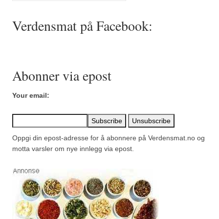
Mirepoix
Verdensmat på Facebook:
Ñora
Norsk fjordkrydder
Paprikapulver, edelsøtt
Abonner via epost
Paprikapulver, pikant
Your email:
Parisisk pepper
Piment d’Espelette
Oppgi din epost-adresse for å abonnere på Verdensmat.no og
Purreløk (tørket)
motta varsler om nye innlegg via epost.
Quatre épices
Rosépepper
Salvie