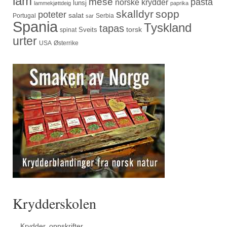
lam
mese
pasta
norske krydder
lunsj
lammekjøttdeig
paprika
skalldyr
sopp
poteter
salat
Portugal
Serbia
sar
Spania
Tyskland
tapas
torsk
Sveits
spinat
urter
USA
Østerrike
Krydderskolen
Krydder, oppskrifter