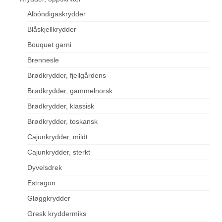
Albóndigaskrydder
Blåskjellkrydder
Bouquet garni
Brennesle
Brødkrydder, fjellgårdens
Brødkrydder, gammelnorsk
Brødkrydder, klassisk
Brødkrydder, toskansk
Cajunkrydder, mildt
Cajunkrydder, sterkt
Dyvelsdrek
Estragon
Gløggkrydder
Gresk kryddermiks