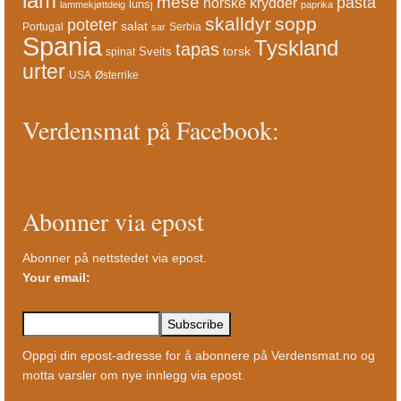
lam
mese
pasta
norske krydder
lunsj
lammekjøttdeig
paprika
skalldyr
sopp
poteter
salat
Portugal
Serbia
sar
Spania
Tyskland
tapas
torsk
Sveits
spinat
urter
USA
Østerrike
Verdensmat på Facebook:
Abonner via epost
Abonner på nettstedet via epost.
Your email:
Oppgi din epost-adresse for å abonnere på Verdensmat.no og
motta varsler om nye innlegg via epost.