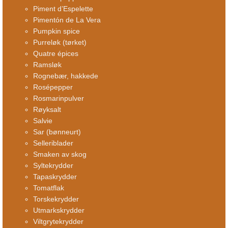
Piment d’Espelette
Pimentón de La Vera
Pumpkin spice
Purreløk (tørket)
Quatre épices
Ramsløk
Rognebær, hakkede
Rosépepper
Rosmarinpulver
Røyksalt
Salvie
Sar (bønneurt)
Selleriblader
Smaken av skog
Syltekrydder
Tapaskrydder
Tomatflak
Torskekrydder
Utmarkskrydder
Viltgrytekrydder