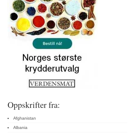
Sar (bønneurt)
Selleriblader
Smaken av skog
Tapaskrydder
Tomatflak
Om oss
Kontakt oss
Nettbutikk
Oppskrifter fra:
Afghanistan
Albania