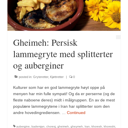
Fugl
Gryteretter
Kjøttretter
Gheimeh: Persisk
Snacks
lammegryte med splitterter
Supper
og auberginer
Vegetar
posted in:
Gryteretter
,
Kjøttretter
|
0
Olivenolje, oppskrifter
Kulturer som har en god lammegryte høyt oppe på
Krydder, oppskrifter
menyen har min fulle sympati! Og da er perserne (og de
fleste naboene deres) midt i målgruppen. En av de mest
Albóndigaskrydder
populære lammegrytene i Iran har splitterter som den
andre hovedingrediensen. …
Continued
Bouquet garni
aubergine
,
bademjan
,
choresj
,
gheimeh
,
gheymeh
,
Iran
,
khoresh
,
khoresht
,