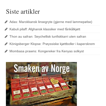
Siste artikler
Adas: Marokkansk linsegryte (gjerne med lammepølse)
Kabuli pilaff: Afghansk klassiker med fårikålkjøtt
Thon au safran: Seychellisk tunfiskkarri uten safran
Königsberger Klopse: Prøyssiske kjøttboller i kaperskrem
Mombasa prawns: Kongereker fra Kenyas solkyst