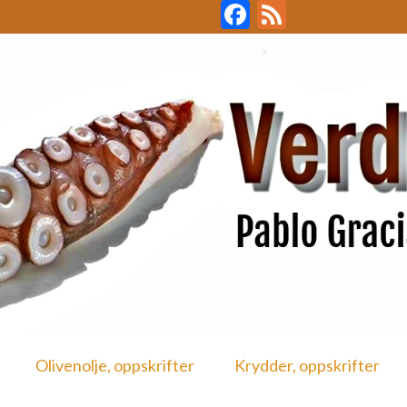
Facebook
Feed
Olivenolje, oppskrifter
Krydder, oppskrifter