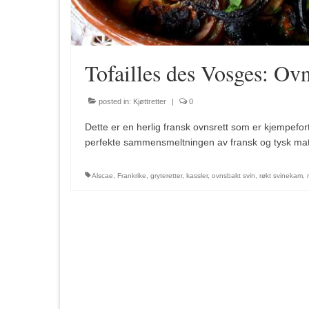
Tofailles des Vosges: Ov
posted in:
Kjøttretter
|
0
Dette er en herlig fransk ovnsrett som er kjempefor
perfekte sammensmeltningen av fransk og tysk matkultu
Alscae
,
Frankrike
,
gryteretter
,
kassler
,
ovnsbakt svin
,
røkt svinekam
,