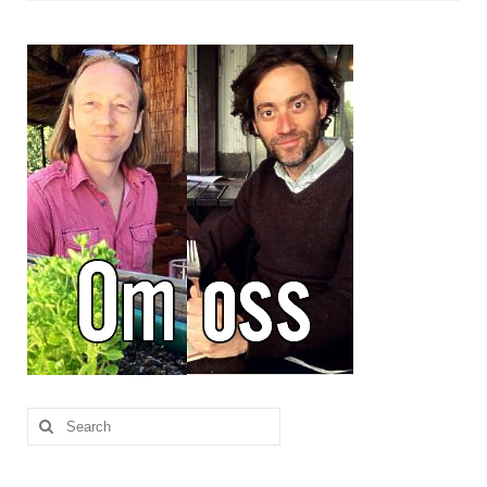
Brennesle
Cajunkrydder, mildt
Cajunkrydder, sterkt
Estragon
Guindillas
Herbes de Provence
Kjørvel
Krøderens husmannsmiks
Løpstikke
Massalé seychellois
Search
for:
Merian