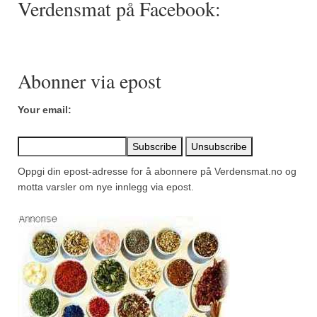
Verdensmat på Facebook:
Mirepoix
Ñora
Norsk fjordkrydder
Abonner via epost
Paprikapulver, edelsøtt
Your email:
Paprikapulver, pikant
Parisisk pepper
Oppgi din epost-adresse for å abonnere på Verdensmat.no og
Piment d’Espelette
motta varsler om nye innlegg via epost.
Purreløk (tørket)
Quatre épices
Rosépepper
Salvie