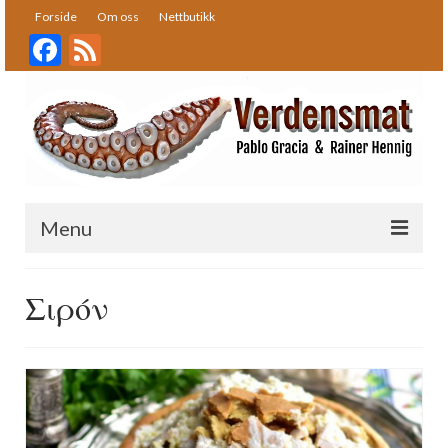
Forside
Om oss
Nettbutikk
Facebook
Feed
Menu
Forside
Σιρόν
Oppskrifter
Bakst
Desserter
Fisk og skalldyr