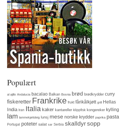
Populært
brød
bacalao
curry
Balkan
brødkrydder
al ajillo
Andalucia
Bosnia
Frankrike
fiskeretter
fårikålkjøtt
Hellas
frukt
grill
Italia
India
kaker
kylling
kantareller
kongereker
Iran
klippfisk
lam
mese
pasta
norske krydder
lunsj
lammekjøttdeig
paprika
skalldyr
sopp
poteter
salat
Portugal
Serbia
sar