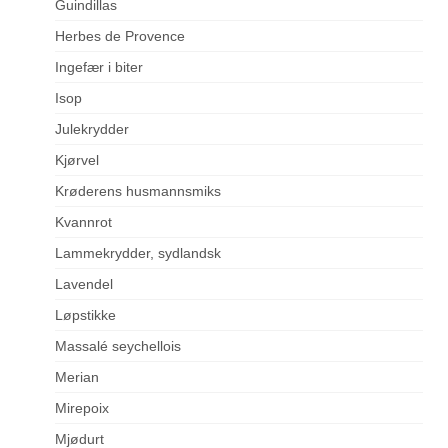
Guindillas
Herbes de Provence
Ingefær i biter
Isop
Julekrydder
Kjørvel
Krøderens husmannsmiks
Kvannrot
Lammekrydder, sydlandsk
Lavendel
Løpstikke
Massalé seychellois
Merian
Mirepoix
Mjødurt