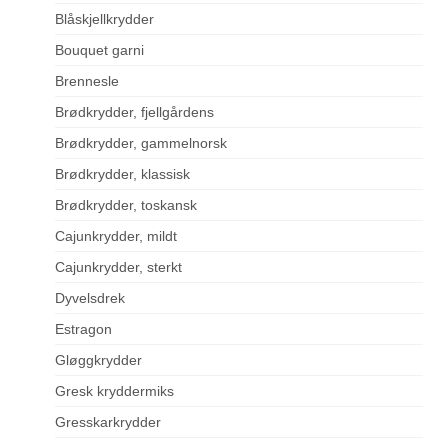
Blåskjellkrydder
Bouquet garni
Brennesle
Brødkrydder, fjellgårdens
Brødkrydder, gammelnorsk
Brødkrydder, klassisk
Brødkrydder, toskansk
Cajunkrydder, mildt
Cajunkrydder, sterkt
Dyvelsdrek
Estragon
Gløggkrydder
Gresk kryddermiks
Gresskarkrydder