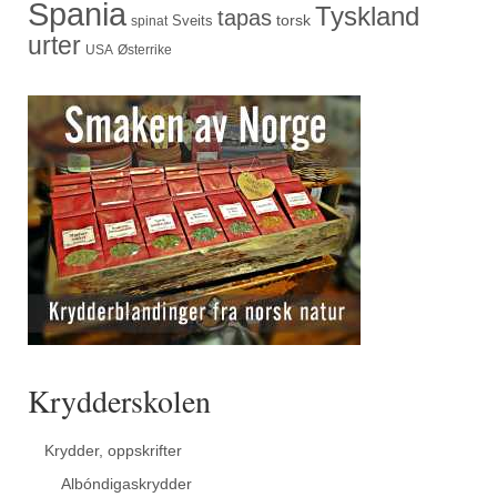
Spania
Tyskland
tapas
torsk
Sveits
spinat
urter
USA
Østerrike
Krydderskolen
Krydder, oppskrifter
Albóndigaskrydder