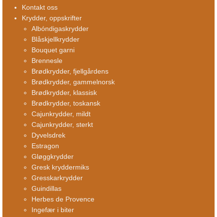
Kontakt oss
Krydder, oppskrifter
Albóndigaskrydder
Blåskjellkrydder
Bouquet garni
Brennesle
Brødkrydder, fjellgårdens
Brødkrydder, gammelnorsk
Brødkrydder, klassisk
Brødkrydder, toskansk
Cajunkrydder, mildt
Cajunkrydder, sterkt
Dyvelsdrek
Estragon
Gløggkrydder
Gresk kryddermiks
Gresskarkrydder
Guindillas
Herbes de Provence
Ingefær i biter