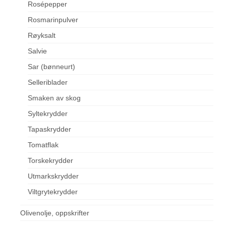
Rosépepper
Rosmarinpulver
Røyksalt
Salvie
Sar (bønneurt)
Selleriblader
Smaken av skog
Syltekrydder
Tapaskrydder
Tomatflak
Torskekrydder
Utmarkskrydder
Viltgrytekrydder
Olivenolje, oppskrifter