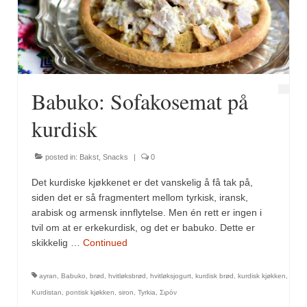
Fugl
Gryteretter
Kjøttretter
Babuko: Sofakosemat på
Snacks
kurdisk
Supper
posted in:
Bakst
,
Snacks
|
0
Vegetar
Det kurdiske kjøkkenet er det vanskelig å få tak på,
Olivenolje, oppskrifter
siden det er så fragmentert mellom tyrkisk, iransk,
arabisk og armensk innflytelse. Men én rett er ingen i
Krydder, oppskrifter
tvil om at er erkekurdisk, og det er babuko. Dette er
skikkelig …
Continued
Albóndigaskrydder
ayran
,
Babuko
,
brød
,
hvitløksbrød
,
hvitløksjogurt
,
kurdisk brød
,
kurdisk kjøkken
,
Bouquet garni
Kurdistan
,
pontisk kjøkken
,
siron
,
Tyrkia
,
Σιρόν