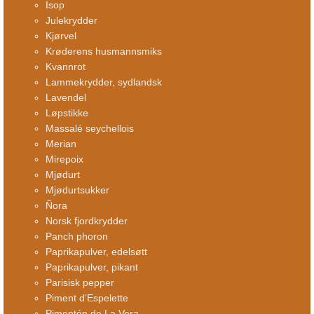
Isop
Julekrydder
Kjørvel
Krøderens husmannsmiks
Kvannrot
Lammekrydder, sydlandsk
Lavendel
Løpstikke
Massalé seychellois
Merian
Mirepoix
Mjødurt
Mjødurtsukker
Ñora
Norsk fjordkrydder
Panch phoron
Paprikapulver, edelsøtt
Paprikapulver, pikant
Parisisk pepper
Piment d’Espelette
Pimentón de La Vera