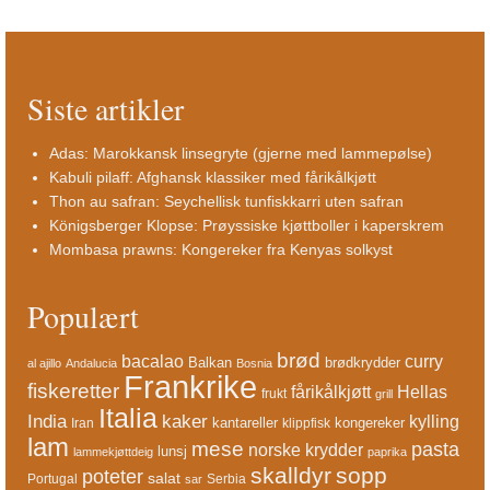
Siste artikler
Adas: Marokkansk linsegryte (gjerne med lammepølse)
Kabuli pilaff: Afghansk klassiker med fårikålkjøtt
Thon au safran: Seychellisk tunfiskkarri uten safran
Königsberger Klopse: Prøyssiske kjøttboller i kaperskrem
Mombasa prawns: Kongereker fra Kenyas solkyst
Populært
brød
bacalao
curry
Balkan
brødkrydder
al ajillo
Andalucia
Bosnia
Frankrike
fiskeretter
fårikålkjøtt
Hellas
frukt
grill
Italia
India
kaker
kylling
kantareller
kongereker
Iran
klippfisk
lam
mese
pasta
norske krydder
lunsj
lammekjøttdeig
paprika
skalldyr
sopp
poteter
salat
Portugal
Serbia
sar