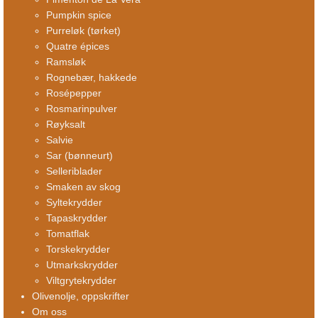
Pumpkin spice
Purreløk (tørket)
Quatre épices
Ramsløk
Rognebær, hakkede
Rosépepper
Rosmarinpulver
Røyksalt
Salvie
Sar (bønneurt)
Selleriblader
Smaken av skog
Syltekrydder
Tapaskrydder
Tomatflak
Torskekrydder
Utmarkskrydder
Viltgrytekrydder
Olivenolje, oppskrifter
Om oss