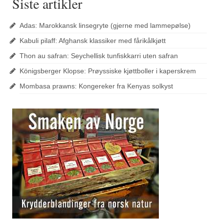
Siste artikler
Adas: Marokkansk linsegryte (gjerne med lammepølse)
Kabuli pilaff: Afghansk klassiker med fårikålkjøtt
Thon au safran: Seychellisk tunfiskkarri uten safran
Königsberger Klopse: Prøyssiske kjøttboller i kaperskrem
Mombasa prawns: Kongereker fra Kenyas solkyst