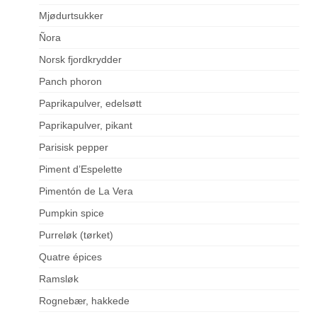
Mjødurtsukker
Ñora
Norsk fjordkrydder
Panch phoron
Paprikapulver, edelsøtt
Paprikapulver, pikant
Parisisk pepper
Piment d’Espelette
Pimentón de La Vera
Pumpkin spice
Purreløk (tørket)
Quatre épices
Ramsløk
Rognebær, hakkede