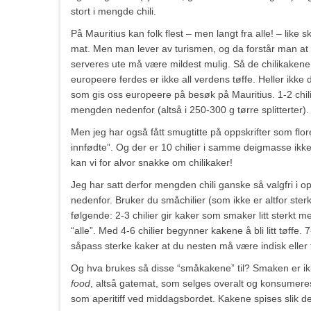
stort i mengde chili.
På Mauritius kan folk flest – men langt fra alle! – like sk
mat. Men man lever av turismen, og da forstår man a
serveres ute må være mildest mulig. Så de chilikaken
europeere ferdes er ikke all verdens tøffe. Heller ikke 
som gis oss europeere på besøk på Mauritius. 1-2 chili
mengden nedenfor (altså i 250-300 g tørre splitterter).
Men jeg har også fått smugtitte på oppskrifter som flor
innfødte”. Og der er 10 chilier i samme deigmasse ikke
kan vi for alvor snakke om chilikaker!
Jeg har satt derfor mengden chili ganske så valgfri i op
nedenfor. Bruker du småchilier (som ikke er altfor ster
følgende: 2-3 chilier gir kaker som smaker litt sterkt m
“alle”. Med 4-6 chilier begynner kakene å bli litt tøffe. 7
såpass sterke kaker at du nesten må være indisk eller f
Og hva brukes så disse “småkakene” til? Smaken er ikk
food
, altså gatemat, som selges overalt og konsumere
som aperitiff ved middagsbordet. Kakene spises slik d