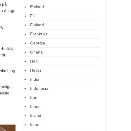
n på
Estland
ge å lage
Fiji
Finland
ig
Frankrike
Georgia
rbutikk,
Ghana
r du
Haiti
Hellas
skall, og
India
vanligst
Indonesia
messig
Iran
Irland
Island
Israel