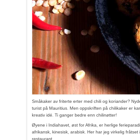
Småkaker av friterte erter med chili og koriander? N
turist på Mauritius. Men oppskriften på chilikaker er kan
kreativ idé. Ti ganger bedre enn chilinøtter!
Øyene i Indiahavet, øst for Afrika, er herlige ferieparad
afrikansk, kinesisk, arabisk. Her har jeg virkelig fråts
restaurant.