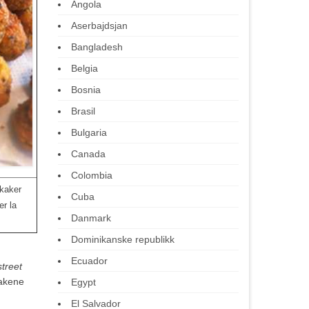
Angola
Aserbajdsjan
Bangladesh
Belgia
Bosnia
Brasil
Bulgaria
Canada
Colombia
ikaker
Cuba
er la
Danmark
Dominikanske republikk
Ecuador
street
kakene
Egypt
El Salvador