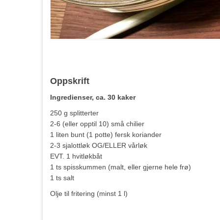
Oppskrift
Ingredienser, ca. 30 kaker
250 g splitterter
2-6 (eller opptil 10) små chilier
1 liten bunt (1 potte) fersk koriander
2-3 sjalottløk OG/ELLER vårløk
EVT. 1 hvitløkbåt
1 ts spisskummen (malt, eller gjerne hele frø)
1 ts salt
Olje til fritering (minst 1 l)