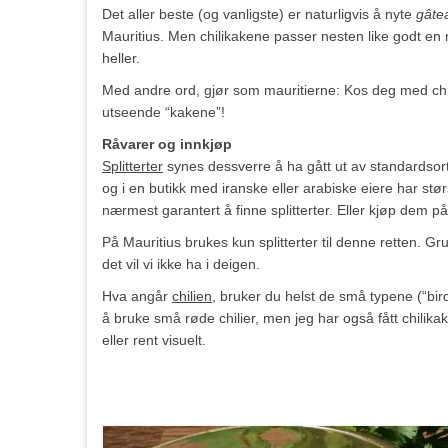
Det aller beste (og vanligste) er naturligvis å nyte
gâte
Mauritius. Men chilikakene passer nesten like godt en 
heller.
Med andre ord, gjør som mauritierne: Kos deg med ch
utseende “kakene”!
Råvarer og innkjøp
Splitterter
synes dessverre å ha gått ut av standardsort
og i en butikk med iranske eller arabiske eiere har stør
nærmest garantert å finne splitterter. Eller kjøp dem på
På Mauritius brukes kun splitterter til denne retten. Grunn
det vil vi ikke ha i deigen.
Hva angår
chilien
, bruker du helst de små typene (“bird
å bruke små røde chilier, men jeg har også fått chilik
eller rent visuelt.