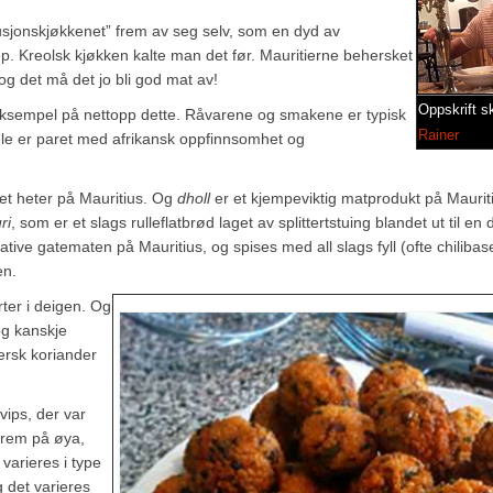
fusjonskjøkkenet” frem av seg selv, som en dyd av
p. Kreolsk kjøkken kalte man det før. Mauritierne behersket
g det må det jo bli god mat av!
Oppskrift s
 eksempel på nettopp dette. Råvarene og smakene er typisk
Rainer
ele er paret med afrikansk oppfinnsomhet og
t heter på Mauritius. Og
dholl
er et kjempeviktig matprodukt på Maurit
ri
, som er et slags rulleflatbrød laget av splittertstuing blandet ut til en
tive gatematen på Mauritius, og spises med all slags fyll (ofte chilibas
en.
rter i deigen. Og
og kanskje
ersk koriander
vips, der var
 frem på øya,
varieres i type
g det varieres