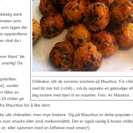
ikkelig sterk
t maten som
e som lages der
de oppskriftene
er skal da i
erer blant “de
 uvanlig! Da
pskriften
Chilikaker, slik de serveres turistene på Mauritius. For chil
ke), vurder
med litt mer futt (=chili) i, må du oppsøke en gateselger ell
en tåles av
deg invitere med hjem til en mauritier.
Foto: Air Mauritius
.
-10 chilier gir
ra Mauritius for å like dem.
e ulik chilinøtter, men mye friskere. Og på Mauritius er dette populær
s som snacks eller små mellommåltid. Det er også vanlig å bruke chili
e er, eller sammen med en loffskive med smør(!).