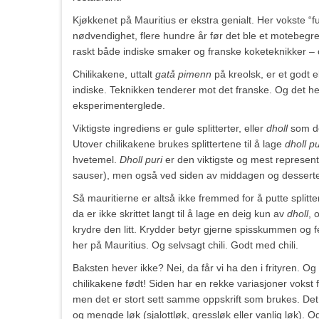
Kjøkkenet på Mauritius er ekstra genialt. Her vokste “
nødvendighet, flere hundre år før det ble et motebegre
raskt både indiske smaker og franske koketeknikker – o
Chilikakene, uttalt
gatå pimenn
på kreolsk, er et godt
indiske. Teknikken tenderer mot det franske. Og det h
eksperimenterglede.
Viktigste ingrediens er gule splitterter, eller
dholl
som de
Utover chilikakene brukes splittertene til å lage
dholl pu
hvetemel.
Dholl puri
er den viktigste og mest representa
sauser), men også ved siden av middagen og dessert
Så mauritierne er altså ikke fremmed for å putte splitte
da er ikke skrittet langt til å lage en deig kun av
dholl
, 
krydre den litt. Krydder betyr gjerne spisskummen og f
her på Mauritius. Og selvsagt chili. Godt med chili.
Baksten hever ikke? Nei, da får vi ha den i frityren. Og 
chilikakene født! Siden har en rekke variasjoner vokst
men det er stort sett samme oppskrift som brukes. Det 
og mengde løk (sjalottløk, gressløk eller vanlig løk). O