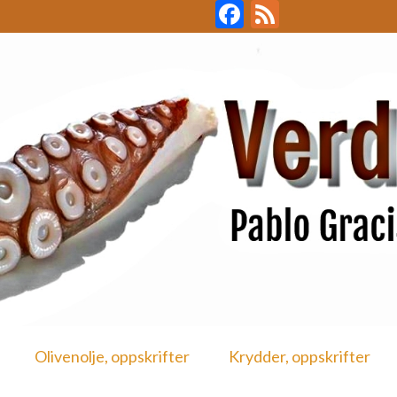
Facebook
Feed
Olivenolje, oppskrifter
Krydder, oppskrifter