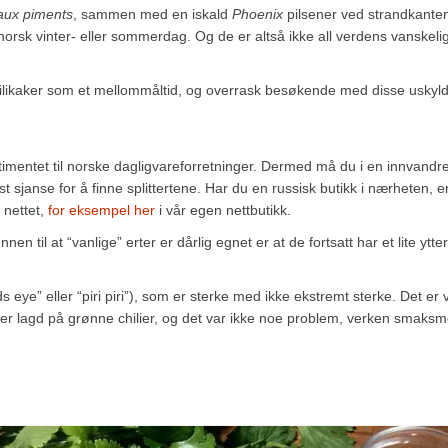
aux piments
, sammen med en iskald
Phoenix
pilsener ved strandkante
norsk vinter- eller sommerdag. Og de er altså ikke all verdens vanskeli
ilikaker som et mellommåltid, og overrask besøkende med disse uskyld
imentet til norske dagligvareforretninger. Dermed må du i en innvandre
st sjanse for å finne splittertene. Har du en russisk butikk i nærheten, e
 nettet,
for eksempel her
i vår egen nettbutikk.
en til at “vanlige” erter er dårlig egnet er at de fortsatt har et lite ytter
s eye” eller “piri piri”), som er sterke med ikke ekstremt sterke. Det er 
aker lagd på grønne chilier, og det var ikke noe problem, verken smaks