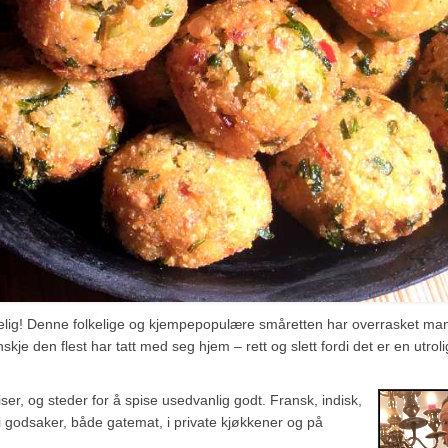
ydelig! Denne folkelige og kjempepopulære småretten har overrasket ma
skje den flest har tatt med seg hjem – rett og slett fordi det er en utrol
iser, og steder for å spise usedvanlig godt. Fransk, indisk,
et i godsaker, både gatemat, i private kjøkkener og på