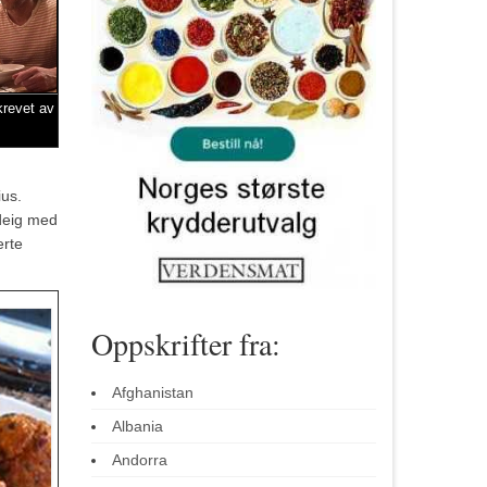
krevet av
ius.
 deig med
erte
Oppskrifter fra:
Afghanistan
Albania
Andorra