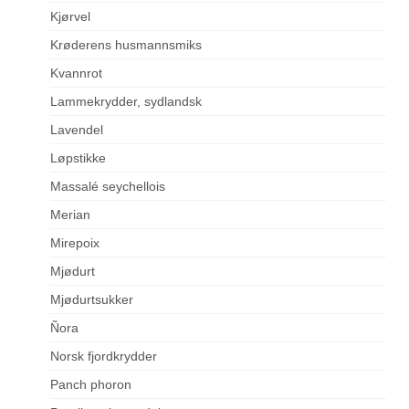
Kjørvel
Krøderens husmannsmiks
Kvannrot
Lammekrydder, sydlandsk
Lavendel
Løpstikke
Massalé seychellois
Merian
Mirepoix
Mjødurt
Mjødurtsukker
Ñora
Norsk fjordkrydder
Panch phoron