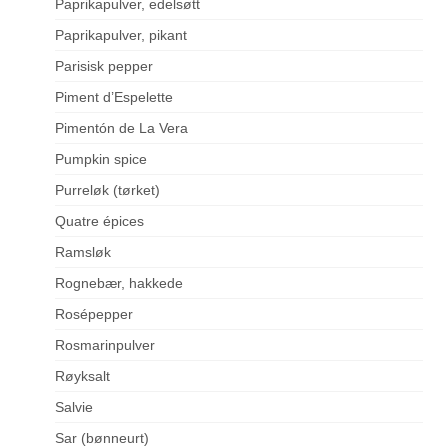
Paprikapulver, edelsøtt
Paprikapulver, pikant
Parisisk pepper
Piment d’Espelette
Pimentón de La Vera
Pumpkin spice
Purreløk (tørket)
Quatre épices
Ramsløk
Rognebær, hakkede
Rosépepper
Rosmarinpulver
Røyksalt
Salvie
Sar (bønneurt)