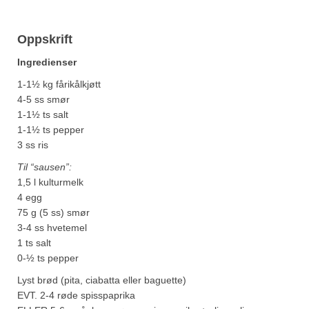
Oppskrift
Ingredienser
1-1½ kg fårikålkjøtt
4-5 ss smør
1-1½ ts salt
1-1½ ts pepper
3 ss ris
Til “sausen”:
1,5 l kulturmelk
4 egg
75 g (5 ss) smør
3-4 ss hvetemel
1 ts salt
0-½ ts pepper
Lyst brød (pita, ciabatta eller baguette)
EVT. 2-4 røde spisspaprika