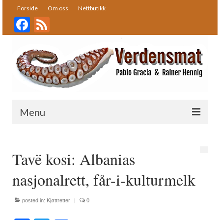
Forside
Om oss
Nettbutikk
Facebook
Feed
Menu
Forside
Tavë kosi: Albanias
Oppskrifter
nasjonalrett, får-i-kulturmelk
Bakst
Desserter
posted in:
Kjøttretter
|
0
Fisk og skalldyr