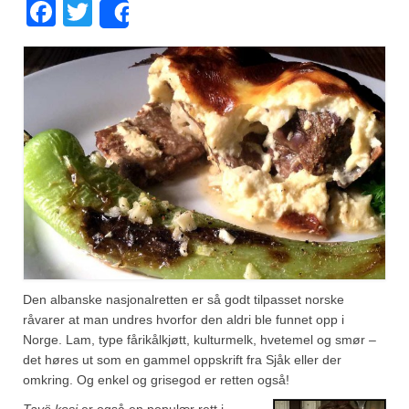
Facebook
Twitter
Share
Fugl
Gryteretter
Kjøttretter
Snacks
Supper
Vegetar
Olivenolje, oppskrifter
Krydder, oppskrifter
Den albanske nasjonalretten er så godt tilpasset norske
råvarer at man undres hvorfor den aldri ble funnet opp i
Albóndigaskrydder
Norge. Lam, type fårikålkjøtt, kulturmelk, hvetemel og smør –
det høres ut som en gammel oppskrift fra Sjåk eller der
Bouquet garni
omkring. Og enkel og grisegod er retten også!
Tavë kosi
er også en populær rett i