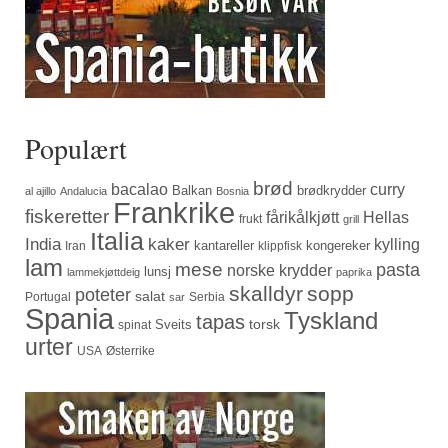
Populært
brød
bacalao
curry
Balkan
brødkrydder
al ajillo
Andalucia
Bosnia
Frankrike
fiskeretter
fårikålkjøtt
Hellas
frukt
grill
Italia
India
kaker
kylling
kantareller
kongereker
Iran
klippfisk
lam
mese
pasta
norske krydder
lunsj
lammekjøttdeig
paprika
skalldyr
sopp
poteter
salat
Portugal
Serbia
sar
Spania
Tyskland
tapas
torsk
Sveits
spinat
urter
USA
Østerrike