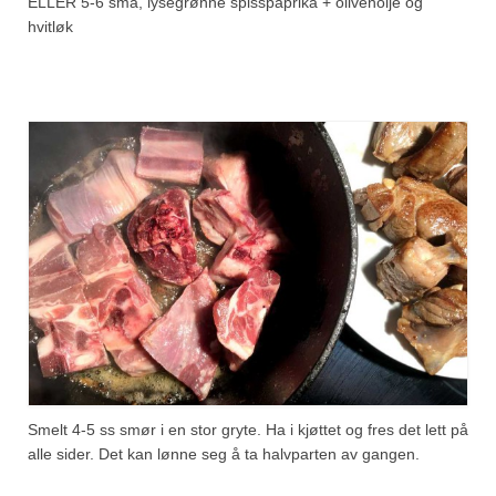
ELLER 5-6 små, lysegrønne spisspaprika + olivenolje og
hvitløk
Smelt 4-5 ss smør i en stor gryte. Ha i kjøttet og fres det lett på
alle sider. Det kan lønne seg å ta halvparten av gangen.