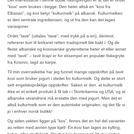
Mirepoix
“kosi” som brukes i begge. Den heter altså en “kosi fra
Ñora
Elbasan”, og
kos
betyr “kulturmelk” på albansk. Kulturmelken
er den sentrale ingrediensen, og ut fra den kan det lages
Norsk fjordkrydder
variasjoner.
Ordet “tavë” (uttales “tavø”, med trykk på a-en), derimot,
Paprikapulver, edelsøtt
refererer kun til leirkaret retten tradisjonelt ble bakt i. Og de
fleste albanske og kosovarske gryterettene heter et eller annet
Paprikapulver, pikant
med “tavë” –
tavë krapi
er for eksempel en populær fiskegryte
Parisisk pepper
fra Kosovo, lagd av karpe.
Til min overraskelse har jeg funnet mange oppskrifter på
tavë
Piment d’Espelette
kosi
som bruker jogurt i stedet for kulturmelk. Og dette er stort
sett engelskspråklige oppskrifter. Saken er den, at kulturmelk
Purreløk (tørket)
ikke er et enkelt produkt å få tak i i Storbritannia og USA, og at
albanske utvandrere må erstatte den med jogurt. Men det er
Quatre épices
altså kulturmelk som er den autentiske originalen, og det får vi
Rosépepper
jo i enhver norsk butikk!
Og siden vekten ligger på “kos”, finnes det en hel del varianter
Salvie
av retten med annen type kjøtt. En
kosi
kan lages av kylling,
kalve- eller storfekjøtt. Og den kan lages med litt ris i gryten