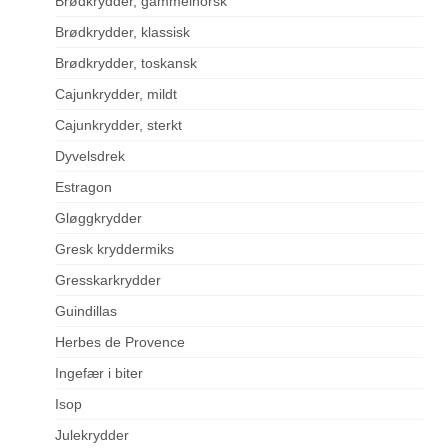
Brødkrydder, gammelnorsk
Brødkrydder, klassisk
Brødkrydder, toskansk
Cajunkrydder, mildt
Cajunkrydder, sterkt
Dyvelsdrek
Estragon
Gløggkrydder
Gresk kryddermiks
Gresskarkrydder
Guindillas
Herbes de Provence
Ingefær i biter
Isop
Julekrydder