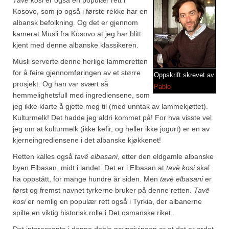
Brennesle
Kosovo, som jo også i første rekke har en
Cajunkrydder, mildt
albansk befolkning. Og det er gjennom
kamerat Musli fra Kosovo at jeg har blitt
Cajunkrydder, sterkt
kjent med denne albanske klassikeren.
Musli serverte denne herlige lammeretten
Estragon
for å feire gjennomføringen av et større
Oppskrift skrevet av
Guindillas
prosjekt. Og han var svært så
Pablo
hemmelighetsfull med ingrediensene, som
Herbes de Provence
jeg ikke klarte å gjette meg til (med unntak av lammekjøttet).
Kulturmelk! Det hadde jeg aldri kommet på! For hva visste vel
Kjørvel
jeg om at kulturmelk (ikke kefir, og heller ikke jogurt) er en av
kjerneingrediensene i det albanske kjøkkenet!
Krøderens husmannsmiks
Retten kalles også
tavë elbasani
, etter den eldgamle albanske
Løpstikke
byen Elbasan, midt i landet. Det er i Elbasan at
tavë kosi
skal
ha oppstått, for mange hundre år siden. Men
tavë elbasani
er
Massalé seychellois
først og fremst navnet tyrkerne bruker på denne retten.
Tavë
kosi
er nemlig en populær rett også i Tyrkia, der albanerne
Merian
spilte en viktig historisk rolle i Det osmanske riket.
Det interessante i denne doble navngivingen er at det er ordet