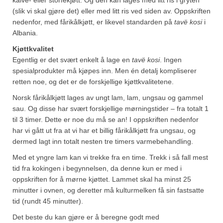
Sar (bønneurt)
(slik vi skal gjøre det) eller med litt ris ved siden av. Oppskriften
nedenfor, med fårikålkjøtt, er likevel standarden på
tavë kosi
i
Selleriblader
Albania.
Smaken av skog
Kjøttkvalitet
Egentlig er det svært enkelt å lage en
tavë kosi
. Ingen
Tapaskrydder
spesialprodukter må kjøpes inn. Men én detalj kompliserer
retten noe, og det er de forskjellige kjøttkvalitetene.
Tomatflak
Norsk fårikålkjøtt lages av ungt lam, lam, ungsau og gammel
Om oss
sau. Og disse har svært forskjellige mørningstider – fra totalt 1
til 3 timer. Dette er noe du må se an! I oppskriften nedenfor
Kontakt oss
har vi gått ut fra at vi har et billig fårikålkjøtt fra ungsau, og
dermed lagt inn totalt nesten tre timers varmebehandling.
Nettbutikk
Med et yngre lam kan vi trekke fra en time. Trekk i så fall mest
tid fra kokingen i begynnelsen, da denne kun er med i
oppskriften for å mørne kjøttet. Lammet skal ha minst 25
minutter i ovnen, og deretter må kulturmelken få sin fastsatte
tid (rundt 45 minutter).
Det beste du kan gjøre er å beregne godt med