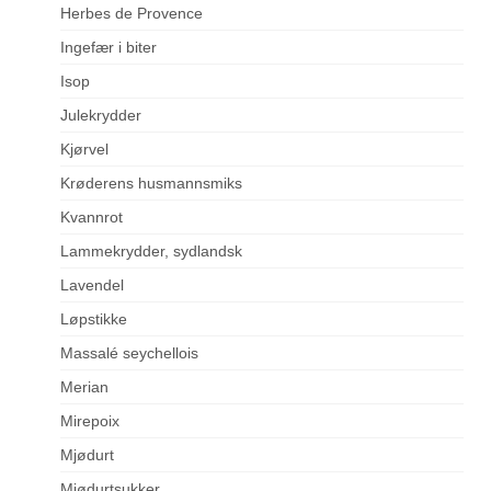
Herbes de Provence
Ingefær i biter
Isop
Julekrydder
Kjørvel
Krøderens husmannsmiks
Kvannrot
Lammekrydder, sydlandsk
Lavendel
Løpstikke
Massalé seychellois
Merian
Mirepoix
Mjødurt
Mjødurtsukker