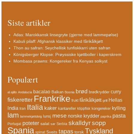
Siste artikler
Adas: Marokkansk linsegryte (gjerne med lammepølse)
Kabuli pilaff: Afghansk klassiker med fårikålkjøtt
Thon au safran: Seychellisk tunfiskkarri uten safran
Königsberger Klopse: Prøyssiske kjøttboller i kaperskrem
Mombasa prawns: Kongereker fra Kenyas solkyst
Populært
brød
bacalao
curry
Balkan
brødkrydder
al ajillo
Andalucia
Bosnia
Frankrike
fiskeretter
fårikålkjøtt
Hellas
frukt
grill
Italia
India
kaker
kylling
kantareller
kongereker
Iran
klippfisk
lam
mese
pasta
norske krydder
lunsj
lammekjøttdeig
paprika
skalldyr
sopp
poteter
salat
Portugal
Serbia
sar
Spania
Tyskland
tapas
torsk
Sveits
spinat