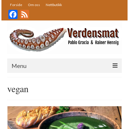
Forside
Om oss
Nettbutikk
Facebook
Feed
Menu
Forside
vegan
Oppskrifter
Bakst
Desserter
Fisk og skalldyr