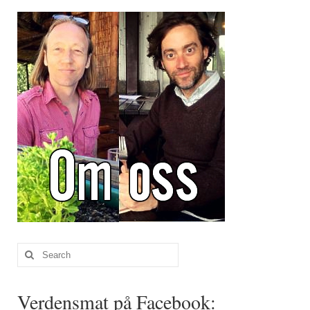
Brennesle
Cajunkrydder, mildt
Cajunkrydder, sterkt
Estragon
Guindillas
Herbes de Provence
Kjørvel
Krøderens husmannsmiks
Løpstikke
Search
Massalé seychellois
for:
Merian
Verdensmat på Facebook: