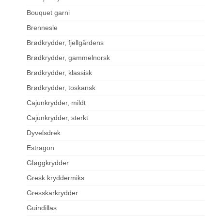
Bouquet garni
Brennesle
Brødkrydder, fjellgårdens
Brødkrydder, gammelnorsk
Brødkrydder, klassisk
Brødkrydder, toskansk
Cajunkrydder, mildt
Cajunkrydder, sterkt
Dyvelsdrek
Estragon
Gløggkrydder
Gresk kryddermiks
Gresskarkrydder
Guindillas