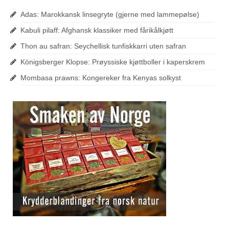
Adas: Marokkansk linsegryte (gjerne med lammepølse)
Kabuli pilaff: Afghansk klassiker med fårikålkjøtt
Thon au safran: Seychellisk tunfiskkarri uten safran
Königsberger Klopse: Prøyssiske kjøttboller i kaperskrem
Mombasa prawns: Kongereker fra Kenyas solkyst