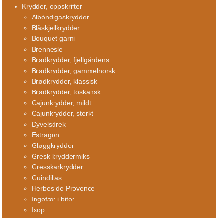
Krydder, oppskrifter
Albóndigaskrydder
Blåskjellkrydder
Bouquet garni
Brennesle
Brødkrydder, fjellgårdens
Brødkrydder, gammelnorsk
Brødkrydder, klassisk
Brødkrydder, toskansk
Cajunkrydder, mildt
Cajunkrydder, sterkt
Dyvelsdrek
Estragon
Gløggkrydder
Gresk kryddermiks
Gresskarkrydder
Guindillas
Herbes de Provence
Ingefær i biter
Isop