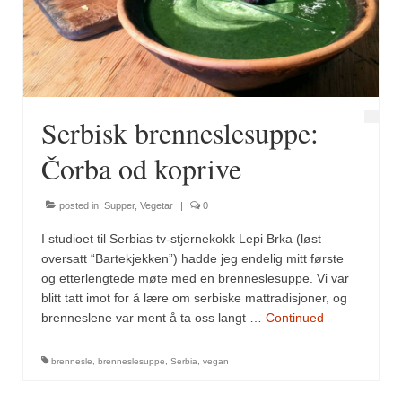
Fugl
Gryteretter
Kjøttretter
Serbisk brenneslesuppe:
Snacks
Čorba od koprive
Supper
posted in:
Supper
,
Vegetar
|
0
Vegetar
I studioet til Serbias tv-stjernekokk Lepi Brka (løst
Olivenolje, oppskrifter
oversatt “Bartekjekken”) hadde jeg endelig mitt første
og etterlengtede møte med en brenneslesuppe. Vi var
Krydder, oppskrifter
blitt tatt imot for å lære om serbiske mattradisjoner, og
brenneslene var ment å ta oss langt …
Continued
Albóndigaskrydder
brennesle
,
brenneslesuppe
,
Serbia
,
vegan
Bouquet garni