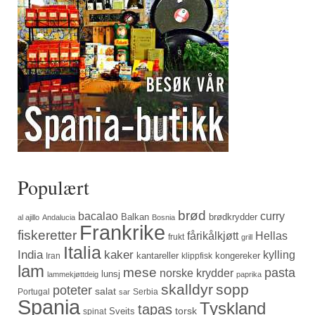
Populært
brød
bacalao
curry
Balkan
brødkrydder
al ajillo
Andalucia
Bosnia
Frankrike
fiskeretter
fårikålkjøtt
Hellas
frukt
grill
Italia
India
kaker
kylling
kantareller
kongereker
Iran
klippfisk
lam
mese
pasta
norske krydder
lunsj
lammekjøttdeig
paprika
skalldyr
sopp
poteter
salat
Portugal
Serbia
sar
Spania
Tyskland
tapas
torsk
Sveits
spinat