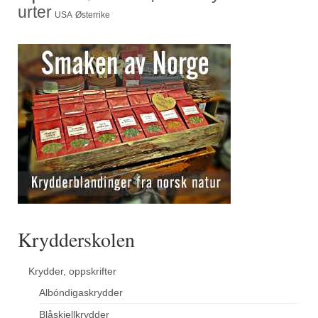
urter
USA
Østerrike
Krydderskolen
Krydder, oppskrifter
Albóndigaskrydder
Blåskjellkrydder