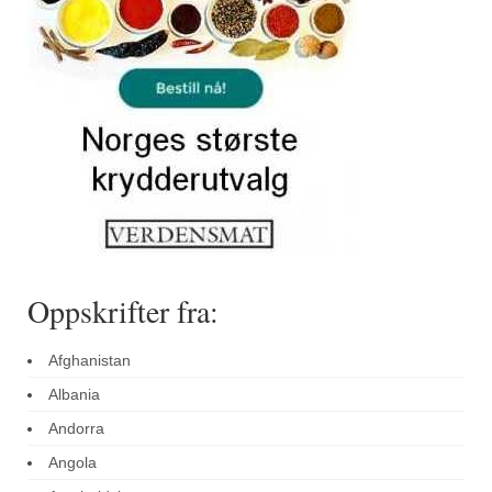
Sar (bønneurt)
Selleriblader
Smaken av skog
Tapaskrydder
Tomatflak
Om oss
Kontakt oss
Oppskrifter fra:
Nettbutikk
Afghanistan
Albania
Andorra
Angola