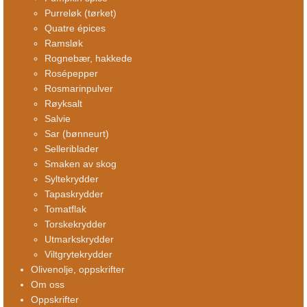
Purreløk (tørket)
Quatre épices
Ramsløk
Rognebær, hakkede
Rosépepper
Rosmarinpulver
Røyksalt
Salvie
Sar (bønneurt)
Selleriblader
Smaken av skog
Syltekrydder
Tapaskrydder
Tomatflak
Torskekrydder
Utmarkskrydder
Viltgrytekrydder
Olivenolje, oppskrifter
Om oss
Oppskrifter