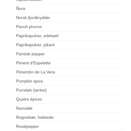
Ñora
Norsk fjordkrydder
Panch phoron
Paprikapulver, edelsøtt
Paprikapulver, pikant
Parisisk pepper
Piment d’Espelette
Pimentón de La Vera
Pumpkin spice
Purreløk (tørket)
Quatre épices
Ramsløk
Rognebær, hakkede
Rosépepper