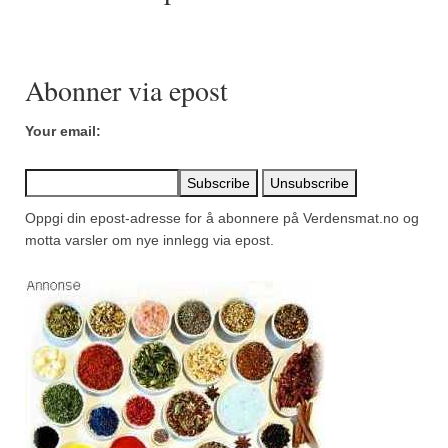
Mirepoix
Ñora
Abonner via epost
Norsk fjordkrydder
Paprikapulver, edelsøtt
Your email:
Paprikapulver, pikant
Parisisk pepper
Oppgi din epost-adresse for å abonnere på Verdensmat.no og
motta varsler om nye innlegg via epost.
Piment d’Espelette
Purreløk (tørket)
Quatre épices
Rosépepper
Salvie