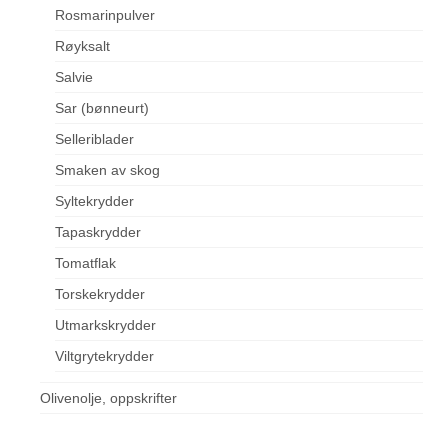
Rosmarinpulver
Røyksalt
Salvie
Sar (bønneurt)
Selleriblader
Smaken av skog
Syltekrydder
Tapaskrydder
Tomatflak
Torskekrydder
Utmarkskrydder
Viltgrytekrydder
Olivenolje, oppskrifter