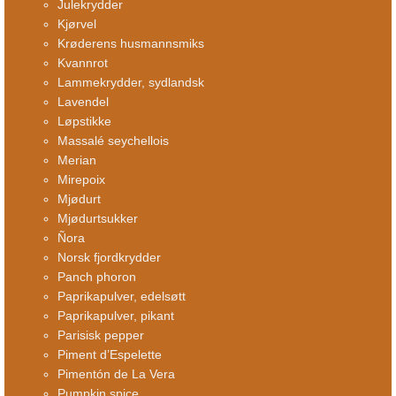
Julekrydder
Kjørvel
Krøderens husmannsmiks
Kvannrot
Lammekrydder, sydlandsk
Lavendel
Løpstikke
Massalé seychellois
Merian
Mirepoix
Mjødurt
Mjødurtsukker
Ñora
Norsk fjordkrydder
Panch phoron
Paprikapulver, edelsøtt
Paprikapulver, pikant
Parisisk pepper
Piment d’Espelette
Pimentón de La Vera
Pumpkin spice