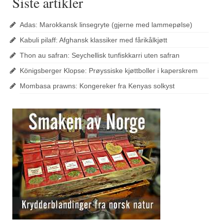
Siste artikler
Adas: Marokkansk linsegryte (gjerne med lammepølse)
Kabuli pilaff: Afghansk klassiker med fårikålkjøtt
Thon au safran: Seychellisk tunfiskkarri uten safran
Königsberger Klopse: Prøyssiske kjøttboller i kaperskrem
Mombasa prawns: Kongereker fra Kenyas solkyst