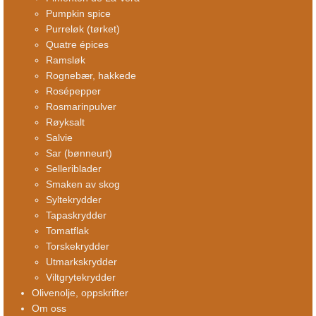
Pumpkin spice
Purreløk (tørket)
Quatre épices
Ramsløk
Rognebær, hakkede
Rosépepper
Rosmarinpulver
Røyksalt
Salvie
Sar (bønneurt)
Selleriblader
Smaken av skog
Syltekrydder
Tapaskrydder
Tomatflak
Torskekrydder
Utmarkskrydder
Viltgrytekrydder
Olivenolje, oppskrifter
Om oss