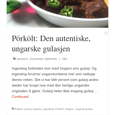
Fugl
Gryteretter
Kjøttretter
Pörkölt: Den autentiske,
Snacks
ungarske gulasjen
Supper
posted in:
Gryteretter
,
Kjøttretter
|
0
Vegetar
Ingenting forbindes mer med Ungarn enn gulasj. Og
Olivenolje, oppskrifter
ingenting forvirrer ungarnturistene mer enn nettopp
denne retten. Det vi har blitt servert som gulasj andre
Krydder, oppskrifter
steder har knapt noe med den herlige ungarske
originalen å gjøre. Gulasj heter ikke engang gulasj …
Albóndigaskrydder
Continued
Bouquet garni
Balkan
,
gulasj
,
paprika
,
paprikasj
,
Pörkölt
,
Ungarn
,
ungarsk gulasj