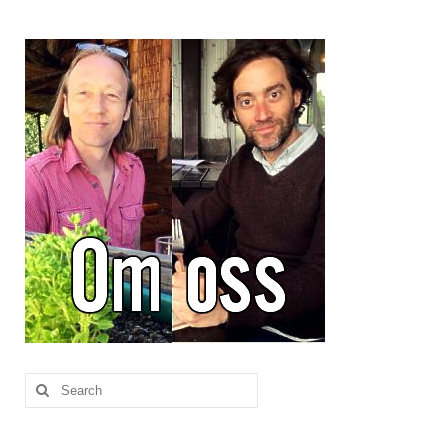
Brennesle
Cajunkrydder, mildt
Cajunkrydder, sterkt
Estragon
Guindillas
Herbes de Provence
Kjørvel
Krøderens husmannsmiks
Løpstikke
Massalé seychellois
Search
for:
Merian