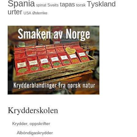
Spania
Tyskland
tapas
torsk
Sveits
spinat
urter
USA
Østerrike
Krydderskolen
Krydder, oppskrifter
Albóndigaskrydder