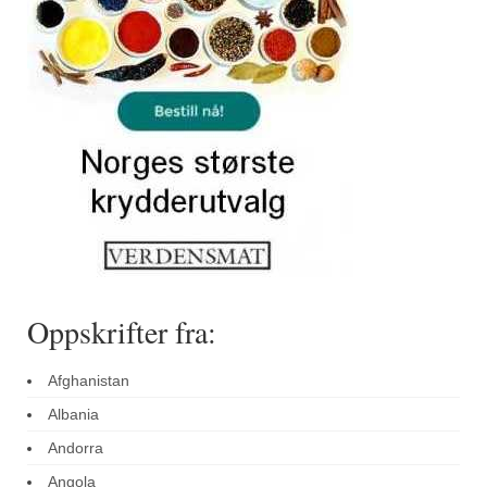
Sar (bønneurt)
Selleriblader
Smaken av skog
Tapaskrydder
Tomatflak
Om oss
Kontakt oss
Nettbutikk
Oppskrifter fra:
Afghanistan
Albania
Andorra
Angola