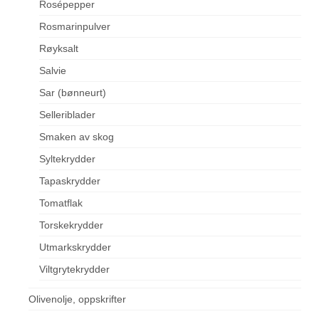
Rosépepper
Rosmarinpulver
Røyksalt
Salvie
Sar (bønneurt)
Selleriblader
Smaken av skog
Syltekrydder
Tapaskrydder
Tomatflak
Torskekrydder
Utmarkskrydder
Viltgrytekrydder
Olivenolje, oppskrifter