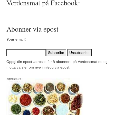
Verdensmat på Facebook:
Mirepoix
Ñora
Norsk fjordkrydder
Abonner via epost
Paprikapulver, edelsøtt
Your email:
Paprikapulver, pikant
Parisisk pepper
Oppgi din epost-adresse for å abonnere på Verdensmat.no og
Piment d’Espelette
motta varsler om nye innlegg via epost.
Purreløk (tørket)
Quatre épices
Rosépepper
Salvie