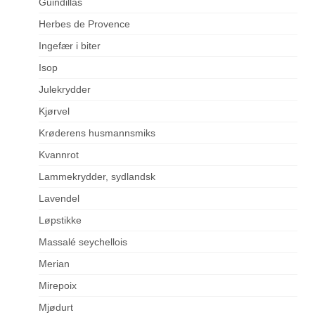
Guindillas
Herbes de Provence
Ingefær i biter
Isop
Julekrydder
Kjørvel
Krøderens husmannsmiks
Kvannrot
Lammekrydder, sydlandsk
Lavendel
Løpstikke
Massalé seychellois
Merian
Mirepoix
Mjødurt