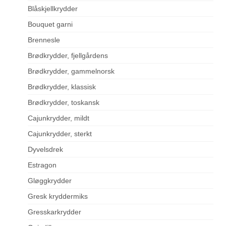
Blåskjellkrydder
Bouquet garni
Brennesle
Brødkrydder, fjellgårdens
Brødkrydder, gammelnorsk
Brødkrydder, klassisk
Brødkrydder, toskansk
Cajunkrydder, mildt
Cajunkrydder, sterkt
Dyvelsdrek
Estragon
Gløggkrydder
Gresk kryddermiks
Gresskarkrydder