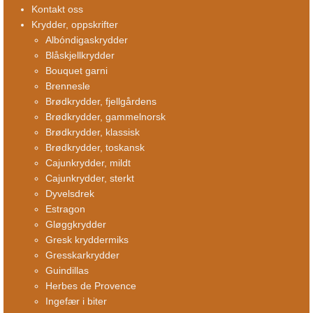
Kontakt oss
Krydder, oppskrifter
Albóndigaskrydder
Blåskjellkrydder
Bouquet garni
Brennesle
Brødkrydder, fjellgårdens
Brødkrydder, gammelnorsk
Brødkrydder, klassisk
Brødkrydder, toskansk
Cajunkrydder, mildt
Cajunkrydder, sterkt
Dyvelsdrek
Estragon
Gløggkrydder
Gresk kryddermiks
Gresskarkrydder
Guindillas
Herbes de Provence
Ingefær i biter