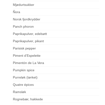
Mjødurtsukker
Ñora
Norsk fjordkrydder
Panch phoron
Paprikapulver, edelsøtt
Paprikapulver, pikant
Parisisk pepper
Piment d’Espelette
Pimentón de La Vera
Pumpkin spice
Purreløk (tørket)
Quatre épices
Ramsløk
Rognebær, hakkede