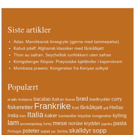
Siste artikler
Adas: Marokkansk linsegryte (gjerne med lammepølse)
Kabuli pilaff: Afghansk klassiker med fårikålkjøtt
Thon au safran: Seychellisk tunfiskkarri uten safran
Königsberger Klopse: Prøyssiske kjøttboller i kaperskrem
Mombasa prawns: Kongereker fra Kenyas solkyst
Populært
brød
bacalao
curry
Balkan
brødkrydder
al ajillo
Andalucia
Bosnia
Frankrike
fiskeretter
fårikålkjøtt
Hellas
frukt
grill
Italia
India
kaker
kylling
kantareller
kongereker
Iran
klippfisk
lam
mese
pasta
norske krydder
lunsj
lammekjøttdeig
paprika
skalldyr
sopp
poteter
salat
Portugal
Serbia
sar