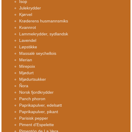
Isop
Julekrydder
Kjørvel
Krøderens husmannsmiks
Kvannrot
Lammekrydder, sydlandsk
Lavendel
Løpstikke
Massalé seychellois
Merian
Mirepoix
Mjødurt
Mjødurtsukker
Ñora
Norsk fjordkrydder
Panch phoron
Paprikapulver, edelsøtt
Paprikapulver, pikant
Parisisk pepper
Piment d’Espelette
Pimentón de La Vera