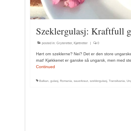
Szeklergulasj: Kraftfull g
posted in:
Gryteretter
,
Kjøttretter
|
0
Hørt om szeklerne? Nei? Det er den store ungarske 
mat! Kjøkkenet er ganske så ungarsk, men med st
Continued
Balkan
,
gulasj
,
Romania
,
sauerkraut
,
szeklergulasj
,
Transilvania
,
Un