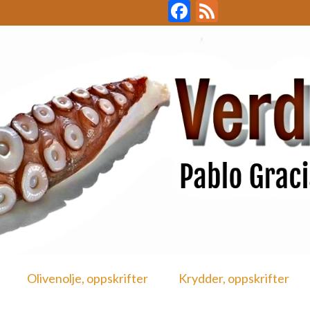
Facebook
Feed
Olivenolje, oppskrifter
Krydder, oppskrifter