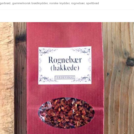
gerbrød
,
gammelnorsk brødkrydder
,
norske krydder
,
rognebær
,
speltbrød