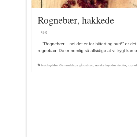
Rognebær, hakkede
|
0
“Rognebær – nei det er for bittert og surt!” er det
rognebær. De er nemlig så allsidige at vi trygt 
brødkrydder
,
Gammeldags gårdsbrød
,
norske krydder
,
risotto
,
rogne