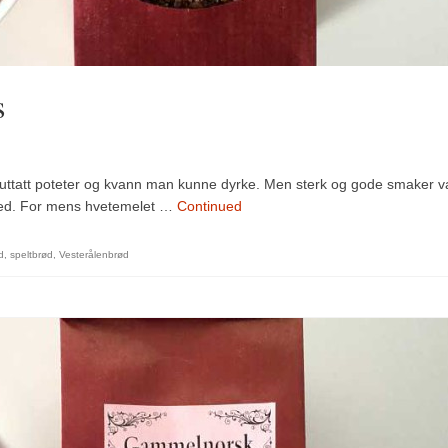
s
 uttatt poteter og kvann man kunne dyrke. Men sterk og gode smaker v
t med. For mens hvetemelet …
Continued
d
,
speltbrød
,
Vesterålenbrød