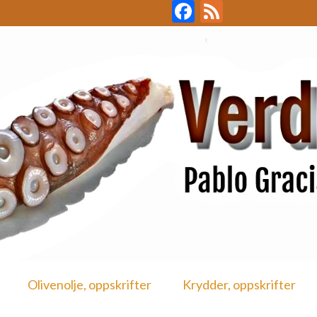
Facebook
Feed
Olivenolje, oppskrifter
Krydder, oppskrifter