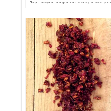
brød
,
brødkrydder
,
Det daglige brød
,
falsk surdeig
,
Gammeldags bor