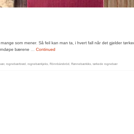
 mange som mener. Så feil kan man ta, i hvert fall når det gjelder tørk
kan omdøpe bærene …
Continued
bær
,
rognebærbrød
,
rognebærkjeks
,
Rönnbärsbröd
,
Rønnebærkiks
,
tørkede rognebær