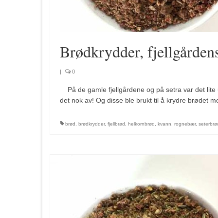
Brødkrydder, fjellgården
|
0
På de gamle fjellgårdene og på setra var det lite
det nok av! Og disse ble brukt til å krydre brøde
brød
,
brødkrydder
,
fjellbrød
,
helkornbrød
,
kvann
,
rognebær
,
seterbrø