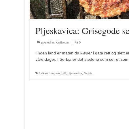
Pljeskavica: Grisegode s
posted in:
Kjøttretter
|
0
I noen land er maten du kjøper i gata rett og slett 
våre dager. I Serbia er det stedene som ser ut so
Balkan
,
burgere
,
grill
,
pljeskavica
,
Serbia