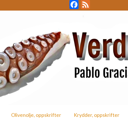
Facebook
Feed
Olivenolje, oppskrifter
Krydder, oppskrifter