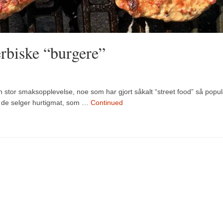
erbiske “burgere”
en stor smaksopplevelse, noe som har gjort såkalt “street food” så popul
m de selger hurtigmat, som …
Continued