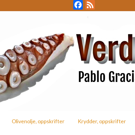
Facebook
Feed
Olivenolje, oppskrifter
Krydder, oppskrifter