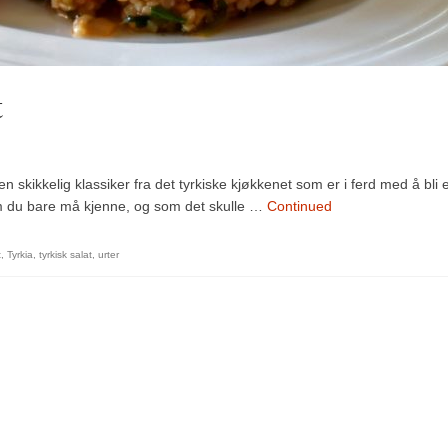
t
en skikkelig klassiker fra det tyrkiske kjøkkenet som er i ferd med å bli 
som du bare må kjenne, og som det skulle …
Continued
t
,
Tyrkia
,
tyrkisk salat
,
urter