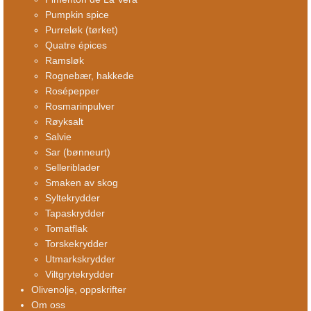
Pumpkin spice
Purreløk (tørket)
Quatre épices
Ramsløk
Rognebær, hakkede
Rosépepper
Rosmarinpulver
Røyksalt
Salvie
Sar (bønneurt)
Selleriblader
Smaken av skog
Syltekrydder
Tapaskrydder
Tomatflak
Torskekrydder
Utmarkskrydder
Viltgrytekrydder
Olivenolje, oppskrifter
Om oss