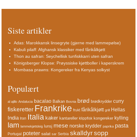
Siste artikler
Adas: Marokkansk linsegryte (gjerne med lammepølse)
Kabuli pilaff: Afghansk klassiker med fårikålkjøtt
Thon au safran: Seychellisk tunfiskkarri uten safran
Königsberger Klopse: Prøyssiske kjøttboller i kaperskrem
Mombasa prawns: Kongereker fra Kenyas solkyst
Populært
brød
bacalao
curry
Balkan
brødkrydder
al ajillo
Andalucia
Bosnia
Frankrike
fiskeretter
fårikålkjøtt
Hellas
frukt
grill
Italia
India
kaker
kylling
kantareller
kongereker
Iran
klippfisk
lam
mese
pasta
norske krydder
lunsj
lammekjøttdeig
paprika
skalldyr
sopp
poteter
salat
Portugal
Serbia
sar