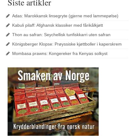
Siste artikler
Adas: Marokkansk linsegryte (gjerne med lammepølse)
Kabuli pilaff: Afghansk klassiker med fårikålkjøtt
Thon au safran: Seychellisk tunfiskkarri uten safran
Königsberger Klopse: Prøyssiske kjøttboller i kaperskrem
Mombasa prawns: Kongereker fra Kenyas solkyst