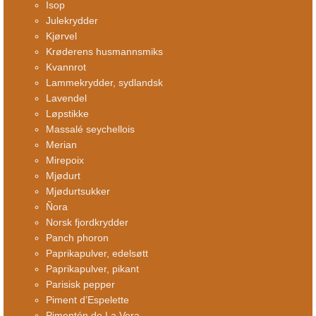
Isop
Julekrydder
Kjørvel
Krøderens husmannsmiks
Kvannrot
Lammekrydder, sydlandsk
Lavendel
Løpstikke
Massalé seychellois
Merian
Mirepoix
Mjødurt
Mjødurtsukker
Ñora
Norsk fjordkrydder
Panch phoron
Paprikapulver, edelsøtt
Paprikapulver, pikant
Parisisk pepper
Piment d’Espelette
Pimentón de La Vera