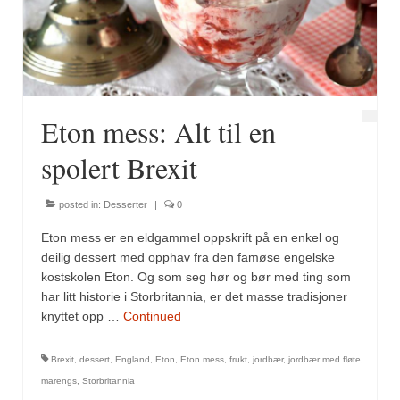
Fugl
Gryteretter
Kjøttretter
Eton mess: Alt til en
Snacks
spolert Brexit
Supper
posted in:
Desserter
|
0
Vegetar
Eton mess er en eldgammel oppskrift på en enkel og
Olivenolje, oppskrifter
deilig dessert med opphav fra den famøse engelske
kostskolen Eton. Og som seg hør og bør med ting som
Krydder, oppskrifter
har litt historie i Storbritannia, er det masse tradisjoner
knyttet opp …
Continued
Albóndigaskrydder
Brexit
,
dessert
,
England
,
Eton
,
Eton mess
,
frukt
,
jordbær
,
jordbær med fløte
,
Bouquet garni
marengs
,
Storbritannia