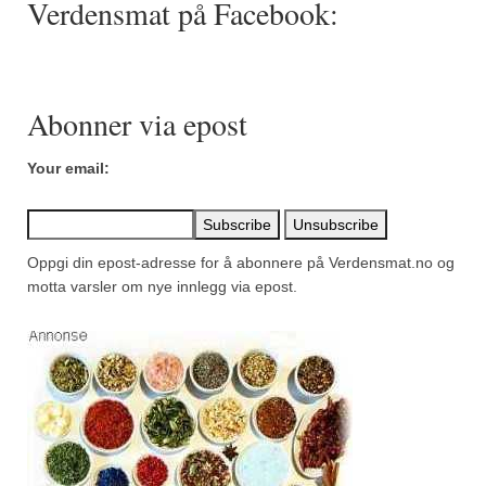
Verdensmat på Facebook:
Mirepoix
Ñora
Norsk fjordkrydder
Abonner via epost
Paprikapulver, edelsøtt
Your email:
Paprikapulver, pikant
Parisisk pepper
Oppgi din epost-adresse for å abonnere på Verdensmat.no og
Piment d’Espelette
motta varsler om nye innlegg via epost.
Purreløk (tørket)
Quatre épices
Rosépepper
Salvie