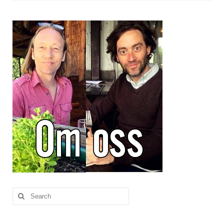
Brennesle
Cajunkrydder, mildt
Cajunkrydder, sterkt
Estragon
Guindillas
Herbes de Provence
Kjørvel
Krøderens husmannsmiks
Løpstikke
Massalé seychellois
Search
for:
Merian