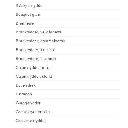
Blåskjellkrydder
Bouquet garni
Brennesle
Brødkrydder, fjellgårdens
Brødkrydder, gammelnorsk
Brødkrydder, klassisk
Brødkrydder, toskansk
Cajunkrydder, mildt
Cajunkrydder, sterkt
Dyvelsdrek
Estragon
Gløggkrydder
Gresk kryddermiks
Gresskarkrydder