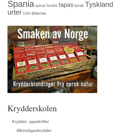
Spania
Tyskland
tapas
torsk
Sveits
spinat
urter
USA
Østerrike
Krydderskolen
Krydder, oppskrifter
Albóndigaskrydder