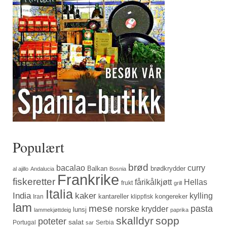
Populært
brød
bacalao
curry
Balkan
brødkrydder
al ajillo
Andalucia
Bosnia
Frankrike
fiskeretter
fårikålkjøtt
Hellas
frukt
grill
Italia
India
kaker
kylling
kantareller
kongereker
Iran
klippfisk
lam
mese
pasta
norske krydder
lunsj
lammekjøttdeig
paprika
skalldyr
sopp
poteter
salat
Portugal
Serbia
sar