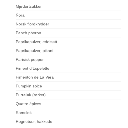
Mjødurtsukker
Ñora
Norsk fjordkrydder
Panch phoron
Paprikapulver, edelsøtt
Paprikapulver, pikant
Parisisk pepper
Piment d’Espelette
Pimentón de La Vera
Pumpkin spice
Purreløk (tørket)
Quatre épices
Ramsløk
Rognebær, hakkede