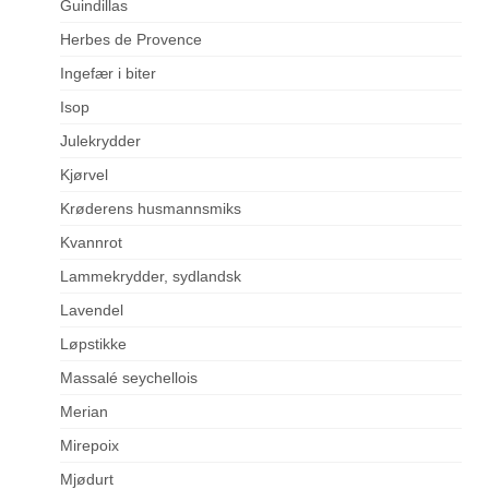
Guindillas
Herbes de Provence
Ingefær i biter
Isop
Julekrydder
Kjørvel
Krøderens husmannsmiks
Kvannrot
Lammekrydder, sydlandsk
Lavendel
Løpstikke
Massalé seychellois
Merian
Mirepoix
Mjødurt