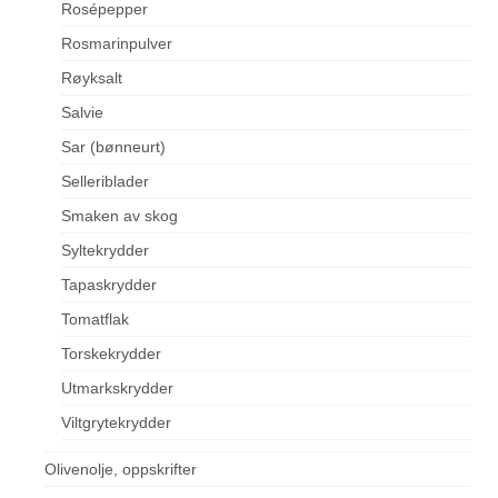
Rosépepper
Rosmarinpulver
Røyksalt
Salvie
Sar (bønneurt)
Selleriblader
Smaken av skog
Syltekrydder
Tapaskrydder
Tomatflak
Torskekrydder
Utmarkskrydder
Viltgrytekrydder
Olivenolje, oppskrifter