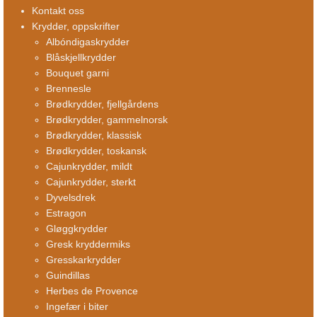
Kontakt oss
Krydder, oppskrifter
Albóndigaskrydder
Blåskjellkrydder
Bouquet garni
Brennesle
Brødkrydder, fjellgårdens
Brødkrydder, gammelnorsk
Brødkrydder, klassisk
Brødkrydder, toskansk
Cajunkrydder, mildt
Cajunkrydder, sterkt
Dyvelsdrek
Estragon
Gløggkrydder
Gresk kryddermiks
Gresskarkrydder
Guindillas
Herbes de Provence
Ingefær i biter