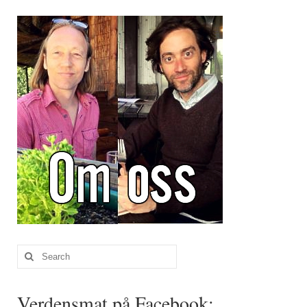
Brennesle
Cajunkrydder, mildt
Cajunkrydder, sterkt
Estragon
Guindillas
Herbes de Provence
Kjørvel
Krøderens husmannsmiks
Løpstikke
Search
Massalé seychellois
for:
Merian
Verdensmat på Facebook: