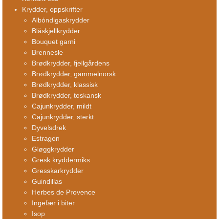
Krydder, oppskrifter
Albóndigaskrydder
Blåskjellkrydder
Bouquet garni
Brennesle
Brødkrydder, fjellgårdens
Brødkrydder, gammelnorsk
Brødkrydder, klassisk
Brødkrydder, toskansk
Cajunkrydder, mildt
Cajunkrydder, sterkt
Dyvelsdrek
Estragon
Gløggkrydder
Gresk kryddermiks
Gresskarkrydder
Guindillas
Herbes de Provence
Ingefær i biter
Isop