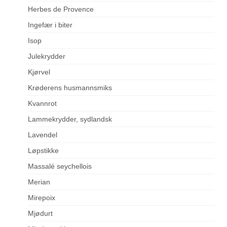
Herbes de Provence
Ingefær i biter
Isop
Julekrydder
Kjørvel
Krøderens husmannsmiks
Kvannrot
Lammekrydder, sydlandsk
Lavendel
Løpstikke
Massalé seychellois
Merian
Mirepoix
Mjødurt