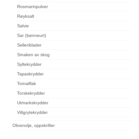
Rosmarinpulver
Røyksalt
Salvie
Sar (bønneurt)
Selleriblader
Smaken av skog
Syltekrydder
Tapaskrydder
Tomatflak
Torskekrydder
Utmarkskrydder
Viltgrytekrydder
Olivenolje, oppskrifter