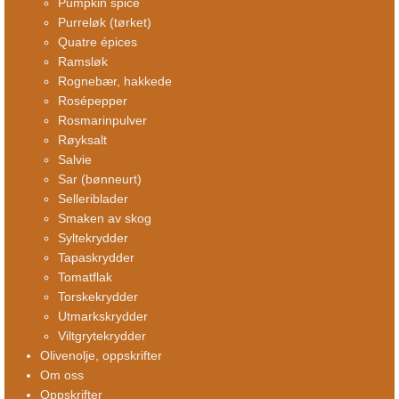
Pumpkin spice
Purreløk (tørket)
Quatre épices
Ramsløk
Rognebær, hakkede
Rosépepper
Rosmarinpulver
Røyksalt
Salvie
Sar (bønneurt)
Selleriblader
Smaken av skog
Syltekrydder
Tapaskrydder
Tomatflak
Torskekrydder
Utmarkskrydder
Viltgrytekrydder
Olivenolje, oppskrifter
Om oss
Oppskrifter