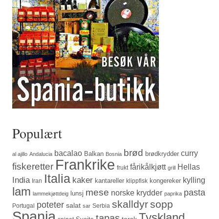
Populært
brød
bacalao
curry
Balkan
brødkrydder
al ajillo
Andalucia
Bosnia
Frankrike
fiskeretter
fårikålkjøtt
Hellas
frukt
grill
Italia
India
kaker
kylling
kantareller
kongereker
Iran
klippfisk
lam
mese
pasta
norske krydder
lunsj
lammekjøttdeig
paprika
skalldyr
sopp
poteter
salat
Portugal
Serbia
sar
Spania
Tyskland
tapas
torsk