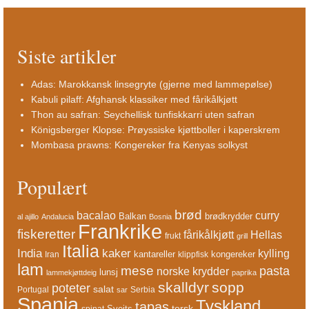
Siste artikler
Adas: Marokkansk linsegryte (gjerne med lammepølse)
Kabuli pilaff: Afghansk klassiker med fårikålkjøtt
Thon au safran: Seychellisk tunfiskkarri uten safran
Königsberger Klopse: Prøyssiske kjøttboller i kaperskrem
Mombasa prawns: Kongereker fra Kenyas solkyst
Populært
brød
bacalao
curry
Balkan
brødkrydder
al ajillo
Andalucia
Bosnia
Frankrike
fiskeretter
fårikålkjøtt
Hellas
frukt
grill
Italia
India
kaker
kylling
kantareller
kongereker
Iran
klippfisk
lam
mese
pasta
norske krydder
lunsj
lammekjøttdeig
paprika
skalldyr
sopp
poteter
salat
Portugal
Serbia
sar
Spania
Tyskland
tapas
torsk
Sveits
spinat