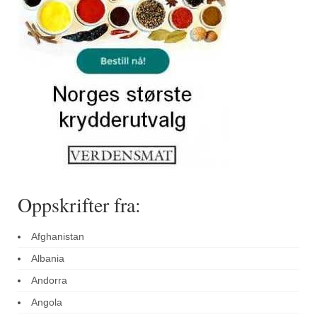
Sar (bønneurt)
Selleriblader
Smaken av skog
Tapaskrydder
Tomatflak
Om oss
Kontakt oss
Oppskrifter fra:
Nettbutikk
Afghanistan
Albania
Andorra
Angola