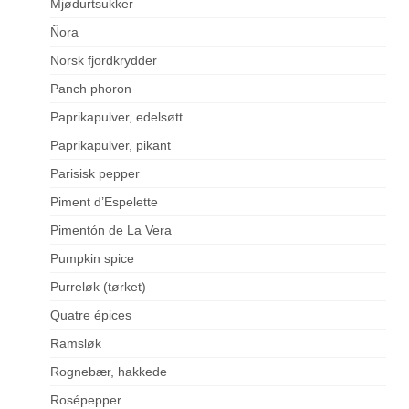
Mjødurtsukker
Ñora
Norsk fjordkrydder
Panch phoron
Paprikapulver, edelsøtt
Paprikapulver, pikant
Parisisk pepper
Piment d’Espelette
Pimentón de La Vera
Pumpkin spice
Purreløk (tørket)
Quatre épices
Ramsløk
Rognebær, hakkede
Rosépepper