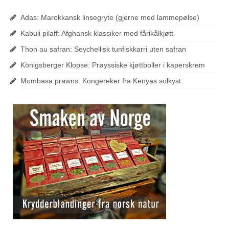
Adas: Marokkansk linsegryte (gjerne med lammepølse)
Kabuli pilaff: Afghansk klassiker med fårikålkjøtt
Thon au safran: Seychellisk tunfiskkarri uten safran
Königsberger Klopse: Prøyssiske kjøttboller i kaperskrem
Mombasa prawns: Kongereker fra Kenyas solkyst