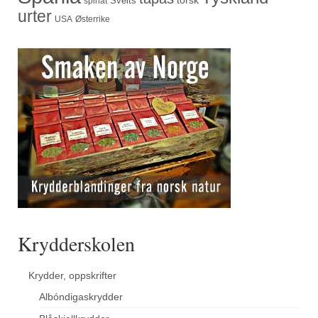
Sveits
spinat
urter
USA
Østerrike
Krydderskolen
Krydder, oppskrifter
Albóndigaskrydder