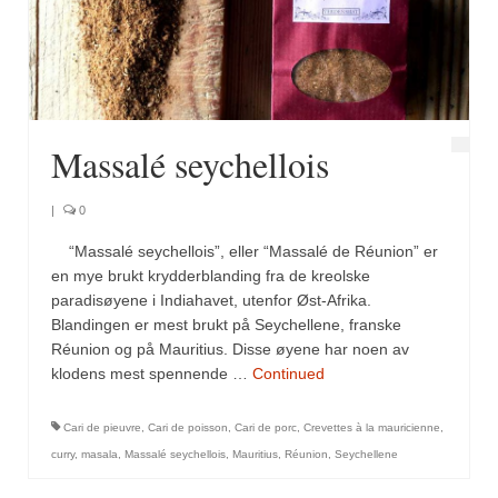
Fugl
Gryteretter
Kjøttretter
Massalé seychellois
Snacks
|
0
Supper
“Massalé seychellois”, eller “Massalé de Réunion” er
Vegetar
en mye brukt krydderblanding fra de kreolske
paradisøyene i Indiahavet, utenfor Øst-Afrika.
Olivenolje, oppskrifter
Blandingen er mest brukt på Seychellene, franske
Réunion og på Mauritius. Disse øyene har noen av
Krydder, oppskrifter
klodens mest spennende …
Continued
Albóndigaskrydder
Cari de pieuvre
,
Cari de poisson
,
Cari de porc
,
Crevettes à la mauricienne
,
Bouquet garni
curry
,
masala
,
Massalé seychellois
,
Mauritius
,
Réunion
,
Seychellene