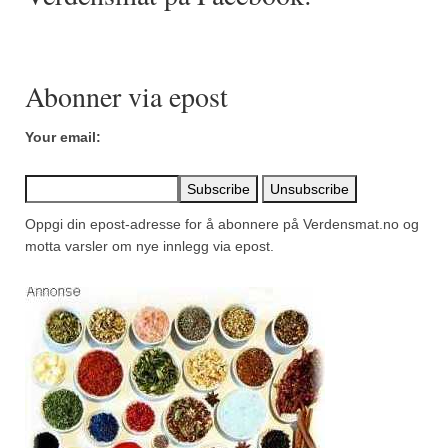
Mirepoix
Ñora
Norsk fjordkrydder
Abonner via epost
Paprikapulver, edelsøtt
Your email:
Paprikapulver, pikant
Parisisk pepper
Oppgi din epost-adresse for å abonnere på Verdensmat.no og
motta varsler om nye innlegg via epost.
Piment d’Espelette
Purreløk (tørket)
Quatre épices
Rosépepper
Salvie