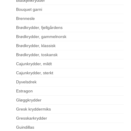
Blåskjellkrydder
Bouquet garni
Brennesle
Brødkrydder, fjellgårdens
Brødkrydder, gammelnorsk
Brødkrydder, klassisk
Brødkrydder, toskansk
Cajunkrydder, mildt
Cajunkrydder, sterkt
Dyvelsdrek
Estragon
Gløggkrydder
Gresk kryddermiks
Gresskarkrydder
Guindillas