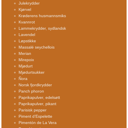
Julekrydder
Kjørvel
Krøderens husmannsmiks
Kvannrot
Lammekrydder, sydlandsk
Lavendel
Løpstikke
Massalé seychellois
Merian
Mirepoix
Mjødurt
Mjødurtsukker
Ñora
Norsk fjordkrydder
Panch phoron
Paprikapulver, edelsøtt
Paprikapulver, pikant
Parisisk pepper
Piment d’Espelette
Pimentón de La Vera