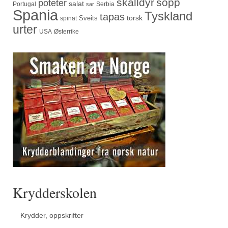
skalldyr
sopp
poteter
salat
Portugal
Serbia
sar
Spania
Tyskland
tapas
torsk
Sveits
spinat
urter
USA
Østerrike
Krydderskolen
Krydder, oppskrifter