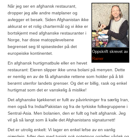
Brennesle
Når jeg ser en afghansk restaurant,
Cajunkrydder, mildt
dropper jeg alle andre matplaner og
avlegger et besøk. Siden Afghanistan ikke
Cajunkrydder, sterkt
akkurat er et rolig chartermål og vi ikke er
bortskjemt med afghanske restauranter i
Estragon
Norge, har disse matopplevelsene
begrenset seg til spisesteder på det
Guindillas
Oppskrift skrevet av
europeiske kontinentet.
Rainer
Herbes de Provence
En afghansk hurtigmatbule eller en hevet
restaurant: Eieren slipper ikke unna bolani på menyen. Dette
Kjørvel
er nemlig en av de få afghanske rettene som holder på å bli
berømt utenfor landets grenser. Og det er billig, rask og enkel
Krøderens husmannsmiks
hurtigmat som det er vanskelig å mislike!
Det afghanske kjøkkenet er fullt av påvirkninger fra særlig Iran,
Løpstikke
men også fra India/Pakistan og fra de tyrkiske folkegruppene i
Massalé seychellois
Sentral-Asia. Men bolanien, den er fullt og helt afghansk. Jeg
vil gå så langt som å kalle det Afghanistans signaturrett!
Merian
Det er utrolig enkelt: Vi lager en enkel lefse av en vanlig
gjærdeig, fyller den med typisk nok potetmos og/eller vårløk og