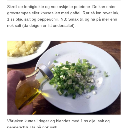
Skrell de ferdigkokte og noe avkjølte potetene. De kan enten
grovstampes eller knuses lett med gaffel. Rør så inn revet løk,
1 ss olje, salt og pepper/chili. NB: Smak til, og ha på mer enn
nok salt (da deigen er litt undersaltet).
Vårløken kuttes i ringer og blandes med 1 ss olje, salt og
pepper/chili. Ha på nok salt!