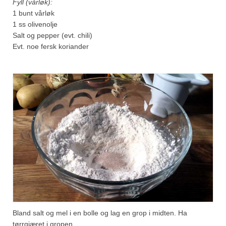
Fyll (vårløk):
1 bunt vårløk
1 ss olivenolje
Salt og pepper (evt. chili)
Evt. noe fersk koriander
Bland salt og mel i en bolle og lag en grop i midten. Ha
tørrgjæret i gropen.