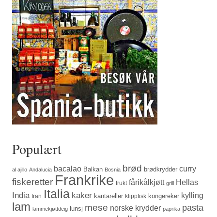
Populært
brød
bacalao
curry
Balkan
brødkrydder
al ajillo
Andalucia
Bosnia
Frankrike
fiskeretter
fårikålkjøtt
Hellas
frukt
grill
Italia
India
kaker
kylling
kantareller
kongereker
Iran
klippfisk
lam
mese
pasta
norske krydder
lunsj
lammekjøttdeig
paprika