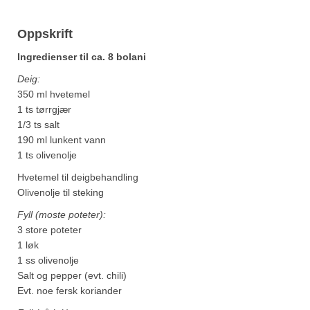
Oppskrift
Ingredienser til ca. 8 bolani
Deig:
350 ml hvetemel
1 ts tørrgjær
1/3 ts salt
190 ml lunkent vann
1 ts olivenolje
Hvetemel til deigbehandling
Olivenolje til steking
Fyll (moste poteter):
3 store poteter
1 løk
1 ss olivenolje
Salt og pepper (evt. chili)
Evt. noe fersk koriander