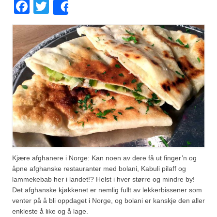
Facebook
Twitter
Share
Fugl
Gryteretter
Kjøttretter
Snacks
Supper
Vegetar
Olivenolje, oppskrifter
Krydder, oppskrifter
Kjære afghanere i Norge: Kan noen av dere få ut finger’n og
åpne afghanske restauranter med bolani, Kabuli pilaff og
Albóndigaskrydder
lammekebab her i landet!? Helst i hver større og mindre by!
Det afghanske kjøkkenet er nemlig fullt av lekkerbissener som
Bouquet garni
venter på å bli oppdaget i Norge, og bolani er kanskje den aller
enkleste å like og å lage.