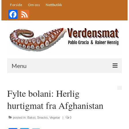
Forside
Om oss
Nettbutikk
Facebook
Feed
Menu
Forside
Fylte bolani: Herlig
Oppskrifter
hurtigmat fra Afghanistan
Bakst
Desserter
posted in:
Bakst
,
Snacks
,
Vegetar
|
0
Fisk og skalldyr