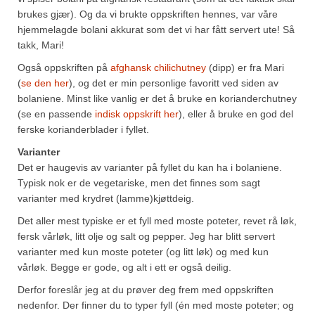
Sar (bønneurt)
brukes gjær). Og da vi brukte oppskriften hennes, var våre
hjemmelagde bolani akkurat som det vi har fått servert ute! Så
Selleriblader
takk, Mari!
Smaken av skog
Også oppskriften på
afghansk chilichutney
(dipp) er fra Mari
(
se den her
), og det er min personlige favoritt ved siden av
Tapaskrydder
bolaniene. Minst like vanlig er det å bruke en korianderchutney
(se en passende
indisk oppskrift her
), eller å bruke en god del
Tomatflak
ferske korianderblader i fyllet.
Om oss
Varianter
Det er haugevis av varianter på fyllet du kan ha i bolaniene.
Kontakt oss
Typisk nok er de vegetariske, men det finnes som sagt
varianter med krydret (lamme)kjøttdeig.
Nettbutikk
Det aller mest typiske er et fyll med moste poteter, revet rå løk,
fersk vårløk, litt olje og salt og pepper. Jeg har blitt servert
varianter med kun moste poteter (og litt løk) og med kun
vårløk. Begge er gode, og alt i ett er også deilig.
Derfor foreslår jeg at du prøver deg frem med oppskriften
nedenfor. Der finner du to typer fyll (én med moste poteter; og