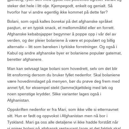
Mirepoix
steker det hele i litt olje. Kjempegodt, enkelt og genialt. Så
hvorfor har vi andre egentlig ikke kommet på dette før?
Ñora
Bolani, som også kalles
borekai
på det afghanske språket
Norsk fjordkrydder
pasjtun, er en typisk snack, et mellommåltid eller en forrett.
Afghanske kebabsjapper begynner å poppe opp i vår del av
Paprikapulver, edelsøtt
verden, og der pleier bolaniene å være et populært og billig
alternativ – litt som børeken i tyrkiske forretninger. Og også i
Paprikapulver, pikant
Kabul og andre afghanske byer er bolaniene populær gatemat,
beretter afghanere.
Parisisk pepper
Man kan selvsagt lage bolani som hovedrett, selv om det blir
Piment d’Espelette
litt ensformig dersom du bruker fyllet nedenfor. Skal bolaniene
være hovedinnslaget på menyen, bør du prøve deg frem med
Purreløk (tørket)
annet fyll, for eksempel stekt (lamme)kjøttdeig med løk og
noen spenstige krydder. Slike varianter lages også i
Quatre épices
Afghanistan.
Rosépepper
Oppskriften nedenfor er fra Mari, som ikke ville si etternavnet
sitt. Hun er født og oppvokst i Afghanistan men nå bor i
Salvie
Tyskland. Mari ga oss alle detaljene vi ikke hadde forstått når
vi spiser bolani på afghansk restaurant (som at det faktisk skal