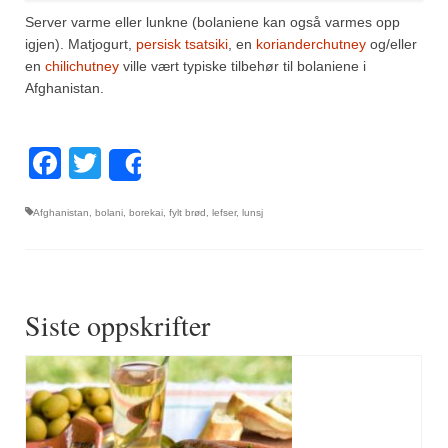
Server varme eller lunkne (bolaniene kan også varmes opp
igjen). Matjogurt,
persisk tsatsiki
, en
korianderchutney
og/eller
en
chilichutney
ville vært typiske tilbehør til bolaniene i
Afghanistan.
Facebook
Twitter
Share
Afghanistan
,
bolani
,
borekai
,
fylt brød
,
lefser
,
lunsj
Siste oppskrifter