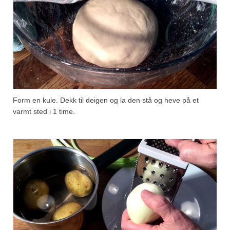
Form en kule. Dekk til deigen og la den stå og heve på et
varmt sted i 1 time.