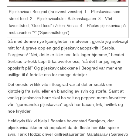
Pljeskavica i Beograd (fra øverst venstre): 1 – Pljeskavica som
street food. 2 – Pljeskavicabule i Balkanskagaten. 3 – Vårt
favorittsted, “Good food” i Zeleni Venac. 4 – Håpløs pljeskavica på
restauranten “?” (“Spørsmålstegn”).
Så med denne nye kjærligheten i matveien, gjorde jeg selvsagt
mitt for å grave opp en god pljeskavicaoppskrift i Serbia.
Forgjeves! “Nei, dette er ikke noe folk lager hjemme,” hevdet
Serbias tv-kokk Lepi Brka overfor oss, “så det har jeg ingen
oppskrift på!” Og pljeskavicakokkene i Beograd var mer enn
uvillige til å fortelle oss for mange detaljer.
Det eneste vi fikk vite i Beograd var at det er snakk om
kjøttdeig fra svin, eller en blanding av svin og storfe. Samt at
vanlig pljeskavica bare skal ha salt og pepper, mens favoritten
vår, “gurmanska pljeskavica” også har bacon, løk, hvitløk og
noe krydder.
Heldigvis fikk vi hjelp i Bosnias hovedstad Sarajevo, der
pljeskavica ikke er så populært da de fleste her ikke spiser
svin. Tarik Hodžic driver grillrestauranten Galatsaray i Sarajevo