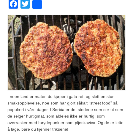
Facebook
Twitter
Share
Fugl
Gryteretter
Kjøttretter
Snacks
Supper
Vegetar
Olivenolje, oppskrifter
Krydder, oppskrifter
I noen land er maten du kjøper i gata rett og slett en stor
smaksopplevelse, noe som har gjort såkalt “street food” så
Albóndigaskrydder
populært i våre dager. I Serbia er det stedene som ser ut som
de selger hurtigmat, som aldeles ikke er hurtig, som
Bouquet garni
overrasker med høydepunkter som pljeskavica. Og de er lette
å lage, bare du kjenner triksene!