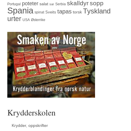
skalldyr
sopp
poteter
salat
Portugal
Serbia
sar
Spania
Tyskland
tapas
torsk
Sveits
spinat
urter
USA
Østerrike
Krydderskolen
Krydder, oppskrifter