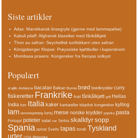
Siste artikler
Adas: Marokkansk linsegryte (gjerne med lammepølse)
Kabuli pilaff: Afghansk klassiker med fårikålkjøtt
Thon au safran: Seychellisk tunfiskkarri uten safran
Königsberger Klopse: Prøyssiske kjøttboller i kaperskrem
Mombasa prawns: Kongereker fra Kenyas solkyst
Populært
brød
bacalao
curry
Balkan
brødkrydder
al ajillo
Andalucia
Bosnia
Frankrike
fiskeretter
fårikålkjøtt
Hellas
frukt
grill
Italia
India
kaker
kylling
kantareller
kongereker
Iran
klippfisk
lam
mese
pasta
norske krydder
lunsj
lammekjøttdeig
paprika
skalldyr
sopp
poteter
salat
Portugal
Serbia
sar
Spania
Tyskland
tapas
torsk
Sveits
spinat
urter
USA
Østerrike