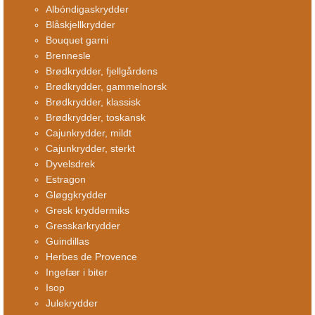
Albóndigaskrydder
Blåskjellkrydder
Bouquet garni
Brennesle
Brødkrydder, fjellgårdens
Brødkrydder, gammelnorsk
Brødkrydder, klassisk
Brødkrydder, toskansk
Cajunkrydder, mildt
Cajunkrydder, sterkt
Dyvelsdrek
Estragon
Gløggkrydder
Gresk kryddermiks
Gresskarkrydder
Guindillas
Herbes de Provence
Ingefær i biter
Isop
Julekrydder