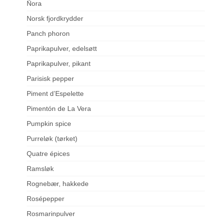
Ñora
Norsk fjordkrydder
Panch phoron
Paprikapulver, edelsøtt
Paprikapulver, pikant
Parisisk pepper
Piment d’Espelette
Pimentón de La Vera
Pumpkin spice
Purreløk (tørket)
Quatre épices
Ramsløk
Rognebær, hakkede
Rosépepper
Rosmarinpulver