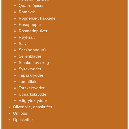
Quatre épices
Ramsløk
Rognebær, hakkede
Rosépepper
Rosmarinpulver
Røyksalt
Salvie
Sar (bønneurt)
Selleriblader
Smaken av skog
Syltekrydder
Tapaskrydder
Tomatflak
Torskekrydder
Utmarkskrydder
Viltgrytekrydder
Olivenolje, oppskrifter
Om oss
Oppskrifter