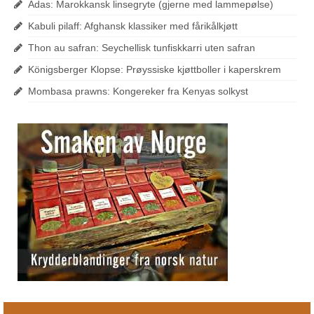
Adas: Marokkansk linsegryte (gjerne med lammepølse)
Kabuli pilaff: Afghansk klassiker med fårikålkjøtt
Thon au safran: Seychellisk tunfiskkarri uten safran
Königsberger Klopse: Prøyssiske kjøttboller i kaperskrem
Mombasa prawns: Kongereker fra Kenyas solkyst