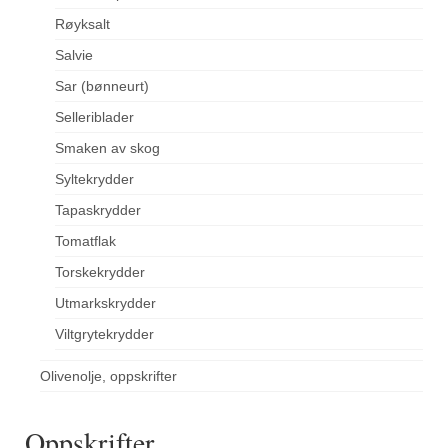
Røyksalt
Salvie
Sar (bønneurt)
Selleriblader
Smaken av skog
Syltekrydder
Tapaskrydder
Tomatflak
Torskekrydder
Utmarkskrydder
Viltgrytekrydder
Olivenolje, oppskrifter
Oppskrifter