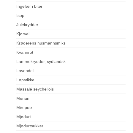
Ingefær i biter
Isop
Julekrydder
Kjørvel
Krøderens husmannsmiks
Kvannrot
Lammekrydder, sydlandsk
Lavendel
Løpstikke
Massalé seychellois
Merian
Mirepoix
Mjødurt
Mjødurtsukker