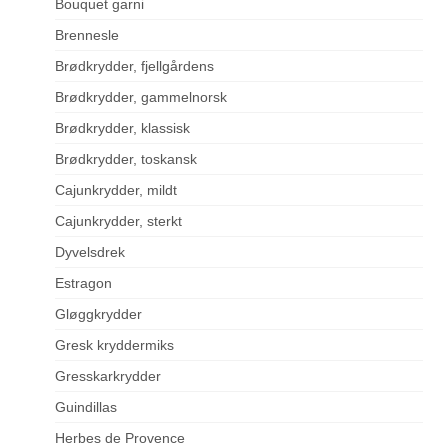
Bouquet garni
Brennesle
Brødkrydder, fjellgårdens
Brødkrydder, gammelnorsk
Brødkrydder, klassisk
Brødkrydder, toskansk
Cajunkrydder, mildt
Cajunkrydder, sterkt
Dyvelsdrek
Estragon
Gløggkrydder
Gresk kryddermiks
Gresskarkrydder
Guindillas
Herbes de Provence