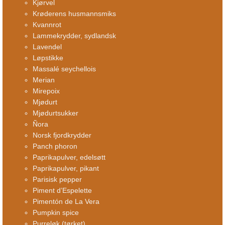
Kjørvel
Krøderens husmannsmiks
Kvannrot
Lammekrydder, sydlandsk
Lavendel
Løpstikke
Massalé seychellois
Merian
Mirepoix
Mjødurt
Mjødurtsukker
Ñora
Norsk fjordkrydder
Panch phoron
Paprikapulver, edelsøtt
Paprikapulver, pikant
Parisisk pepper
Piment d’Espelette
Pimentón de La Vera
Pumpkin spice
Purreløk (tørket)