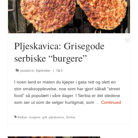
Fugl
Gryteretter
Kjøttretter
Pljeskavica: Grisegode
Snacks
serbiske “burgere”
Supper
posted in:
Kjøttretter
|
0
Vegetar
I noen land er maten du kjøper i gata rett og slett en
Olivenolje, oppskrifter
stor smaksopplevelse, noe som har gjort såkalt “street
food” så populært i våre dager. I Serbia er det stedene
Krydder, oppskrifter
som ser ut som de selger hurtigmat, som …
Continued
Albóndigaskrydder
Balkan
,
burgere
,
grill
,
pljeskavica
,
Serbia
Bouquet garni