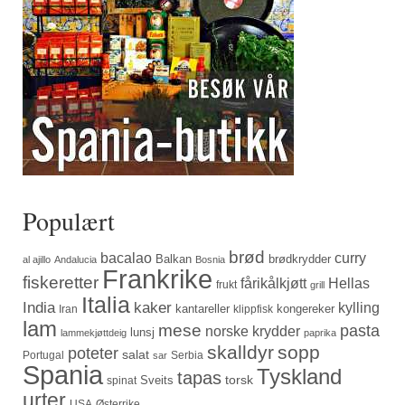
Populært
brød
bacalao
curry
Balkan
brødkrydder
al ajillo
Andalucia
Bosnia
Frankrike
fiskeretter
fårikålkjøtt
Hellas
frukt
grill
Italia
India
kaker
kylling
kantareller
kongereker
Iran
klippfisk
lam
mese
pasta
norske krydder
lunsj
lammekjøttdeig
paprika
skalldyr
sopp
poteter
salat
Portugal
Serbia
sar
Spania
Tyskland
tapas
torsk
Sveits
spinat
urter
USA
Østerrike