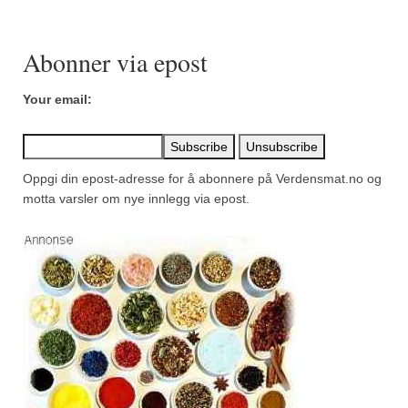
Mirepoix
Ñora
Abonner via epost
Norsk fjordkrydder
Your email:
Paprikapulver, edelsøtt
Paprikapulver, pikant
Oppgi din epost-adresse for å abonnere på Verdensmat.no og
Parisisk pepper
motta varsler om nye innlegg via epost.
Piment d’Espelette
Purreløk (tørket)
Quatre épices
Rosépepper
Salvie