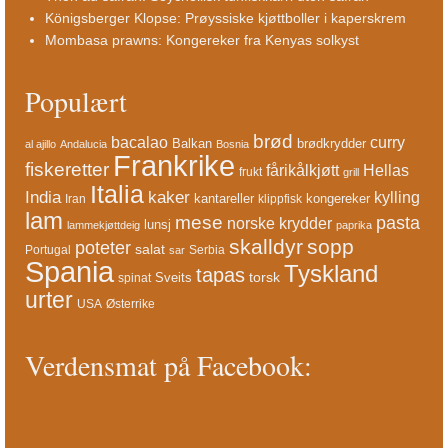
Königsberger Klopse: Prøyssiske kjøttboller i kaperskrem
Mombasa prawns: Kongereker fra Kenyas solkyst
Populært
brød
bacalao
curry
Balkan
brødkrydder
al ajillo
Andalucia
Bosnia
Frankrike
fiskeretter
fårikålkjøtt
Hellas
frukt
grill
Italia
India
kaker
kylling
kantareller
kongereker
Iran
klippfisk
lam
mese
pasta
norske krydder
lunsj
lammekjøttdeig
paprika
skalldyr
sopp
poteter
salat
Portugal
Serbia
sar
Spania
Tyskland
tapas
torsk
Sveits
spinat
urter
USA
Østerrike
Verdensmat på Facebook: