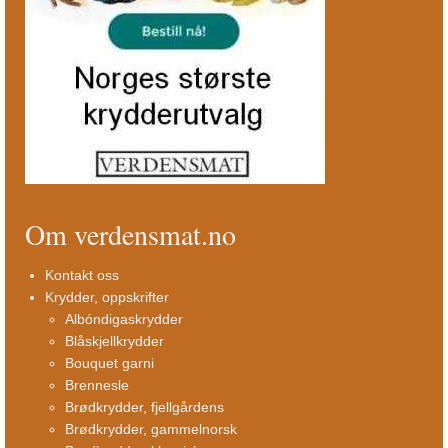
Om verdensmat.no
Kontakt oss
Krydder, oppskrifter
Albóndigaskrydder
Blåskjellkrydder
Bouquet garni
Brennesle
Brødkrydder, fjellgårdens
Brødkrydder, gammelnorsk