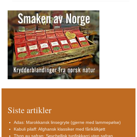
Siste artikler
Adas: Marokkansk linsegryte (gjerne med lammepølse)
Kabuli pilaff: Afghansk klassiker med fårikålkjøtt
Thon au safran: Seychellisk tunfiskkarri uten safran