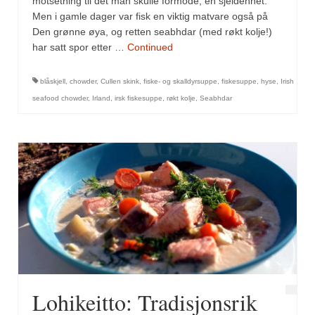
motsetning til det man skulle formode, en sjeldenhet.
Mirepoix
Men i gamle dager var fisk en viktig matvare også på
Ñora
Den grønne øya, og retten seabhdar (med røkt kolje!)
har satt spor etter …
Continued
Norsk fjordkrydder
blåskjell
,
chowder
,
Cullen skink
,
fiske- og skalldyrsuppe
,
fiskesuppe
,
hyse
,
Irish
Paprikapulver, edelsøtt
seafood chowder
,
Irland
,
irsk fiskesuppe
,
røkt kolje
,
Seabhdar
Paprikapulver, pikant
Parisisk pepper
Piment d’Espelette
Purreløk (tørket)
Quatre épices
Rosépepper
Salvie
Lohikeitto: Tradisjonsrik