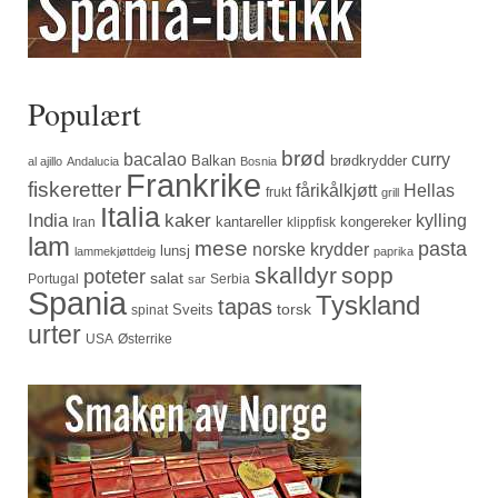
Populært
brød
bacalao
curry
Balkan
brødkrydder
al ajillo
Andalucia
Bosnia
Frankrike
fiskeretter
fårikålkjøtt
Hellas
frukt
grill
Italia
India
kaker
kylling
kantareller
kongereker
Iran
klippfisk
lam
mese
pasta
norske krydder
lunsj
lammekjøttdeig
paprika
skalldyr
sopp
poteter
salat
Portugal
Serbia
sar
Spania
Tyskland
tapas
torsk
Sveits
spinat
urter
USA
Østerrike