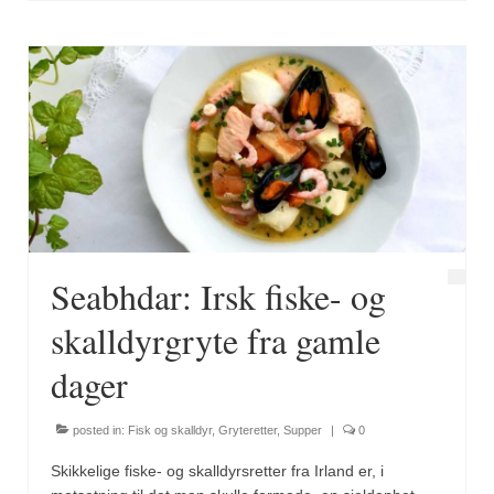
Brennesle
Cajunkrydder, mildt
Cajunkrydder, sterkt
Estragon
Guindillas
Herbes de Provence
Kjørvel
Seabhdar: Irsk fiske- og
Krøderens husmannsmiks
skalldyrgryte fra gamle
Løpstikke
dager
Massalé seychellois
posted in:
Fisk og skalldyr
,
Gryteretter
,
Supper
|
0
Merian
Skikkelige fiske- og skalldyrsretter fra Irland er, i