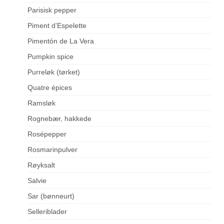
Parisisk pepper
Piment d’Espelette
Pimentón de La Vera
Pumpkin spice
Purreløk (tørket)
Quatre épices
Ramsløk
Rognebær, hakkede
Rosépepper
Rosmarinpulver
Røyksalt
Salvie
Sar (bønneurt)
Selleriblader