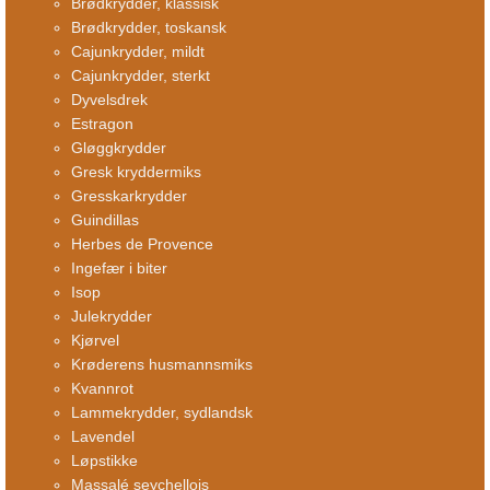
Brødkrydder, klassisk
Brødkrydder, toskansk
Cajunkrydder, mildt
Cajunkrydder, sterkt
Dyvelsdrek
Estragon
Gløggkrydder
Gresk kryddermiks
Gresskarkrydder
Guindillas
Herbes de Provence
Ingefær i biter
Isop
Julekrydder
Kjørvel
Krøderens husmannsmiks
Kvannrot
Lammekrydder, sydlandsk
Lavendel
Løpstikke
Massalé seychellois