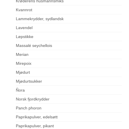
Krøderens husmannsmiks
Kvannrot
Lammekrydder, sydlandsk
Lavendel
Løpstikke
Massalé seychellois
Merian
Mirepoix
Mjødurt
Mjødurtsukker
Ñora
Norsk fjordkrydder
Panch phoron
Paprikapulver, edelsøtt
Paprikapulver, pikant