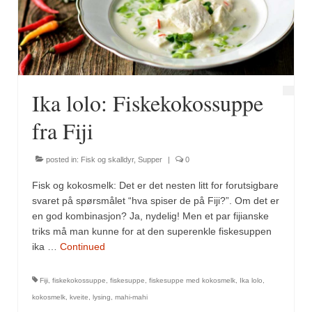
Fugl
Gryteretter
Kjøttretter
Ika lolo: Fiskekokossuppe
Snacks
fra Fiji
Supper
posted in:
Fisk og skalldyr
,
Supper
|
0
Vegetar
Fisk og kokosmelk: Det er det nesten litt for forutsigbare
Olivenolje, oppskrifter
svaret på spørsmålet “hva spiser de på Fiji?”. Om det er
en god kombinasjon? Ja, nydelig! Men et par fijianske
Krydder, oppskrifter
triks må man kunne for at den superenkle fiskesuppen
ika …
Continued
Albóndigaskrydder
Fiji
,
fiskekokossuppe
,
fiskesuppe
,
fiskesuppe med kokosmelk
,
Ika lolo
,
Bouquet garni
kokosmelk
,
kveite
,
lysing
,
mahi-mahi