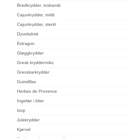
Brødkrydder, toskansk
Cajunkrydder, mildt
Cajunkrydder, sterkt
Dyvelsdrek
Estragon
Gløggkrydder
Gresk kryddermiks
Gresskarkrydder
Guindillas
Herbes de Provence
Ingefær i biter
Isop
Julekrydder
Kjørvel