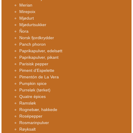
Merian
Mirepoix
Mjødurt
Mjødurtsukker
Ñora
Norsk fjordkrydder
Panch phoron
Paprikapulver, edelsøtt
Paprikapulver, pikant
Parisisk pepper
Piment d’Espelette
Pimentón de La Vera
Pumpkin spice
Purreløk (tørket)
Quatre épices
Ramsløk
Rognebær, hakkede
Rosépepper
Rosmarinpulver
Røyksalt