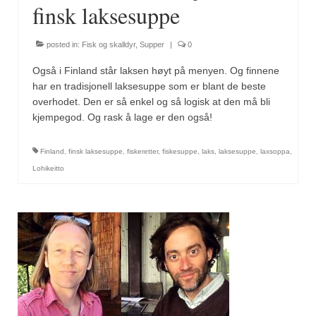
Sar (bønneurt)
finsk laksesuppe
Selleriblader
posted in:
Fisk og skalldyr
,
Supper
|
0
Smaken av skog
Også i Finland står laksen høyt på menyen. Og finnene
har en tradisjonell laksesuppe som er blant de beste
Tapaskrydder
overhodet. Den er så enkel og så logisk at den må bli
kjempegod. Og rask å lage er den også!
Tomatflak
Om oss
Finland
,
finsk laksesuppe
,
fiskeretter
,
fiskesuppe
,
laks
,
laksesuppe
,
laxsoppa
,
Lohikeitto
Kontakt oss
Nettbutikk