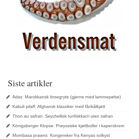
Siste artikler
Adas: Marokkansk linsegryte (gjerne med lammepølse)
Kabuli pilaff: Afghansk klassiker med fårikålkjøtt
Thon au safran: Seychellisk tunfiskkarri uten safran
Königsberger Klopse: Prøyssiske kjøttboller i kaperskrem
Mombasa prawns: Kongereker fra Kenyas solkyst