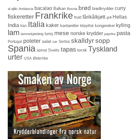
brød
bacalao
curry
Balkan
brødkrydder
al ajillo
Andalucia
Bosnia
Frankrike
fiskeretter
fårikålkjøtt
Hellas
frukt
grill
Italia
India
kaker
kylling
kantareller
kongereker
Iran
klippfisk
lam
mese
pasta
norske krydder
lunsj
lammekjøttdeig
paprika
skalldyr
sopp
poteter
salat
Portugal
Serbia
sar
Spania
Tyskland
tapas
torsk
Sveits
spinat
urter
USA
Østerrike