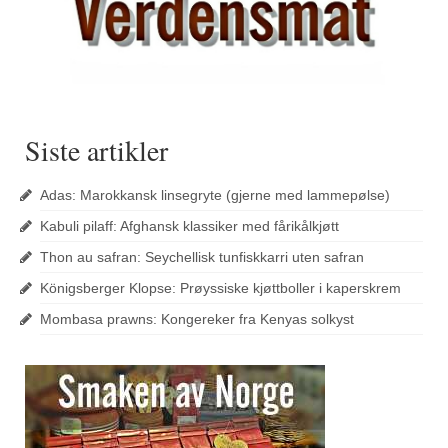
Siste artikler
Adas: Marokkansk linsegryte (gjerne med lammepølse)
Kabuli pilaff: Afghansk klassiker med fårikålkjøtt
Thon au safran: Seychellisk tunfiskkarri uten safran
Königsberger Klopse: Prøyssiske kjøttboller i kaperskrem
Mombasa prawns: Kongereker fra Kenyas solkyst