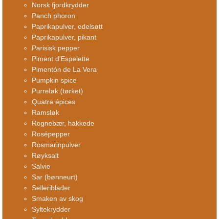
Norsk fjordkrydder
Panch phoron
Paprikapulver, edelsøtt
Paprikapulver, pikant
Parisisk pepper
Piment d’Espelette
Pimentón de La Vera
Pumpkin spice
Purreløk (tørket)
Quatre épices
Ramsløk
Rognebær, hakkede
Rosépepper
Rosmarinpulver
Røyksalt
Salvie
Sar (bønneurt)
Selleriblader
Smaken av skog
Syltekrydder