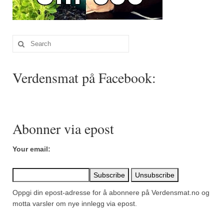
Sar (bønneurt)
Selleriblader
Search
Smaken av skog
for:
Tapaskrydder
Verdensmat på Facebook:
Tomatflak
Om oss
Abonner via epost
Kontakt oss
Nettbutikk
Your email:
Oppgi din epost-adresse for å abonnere på Verdensmat.no og
motta varsler om nye innlegg via epost.