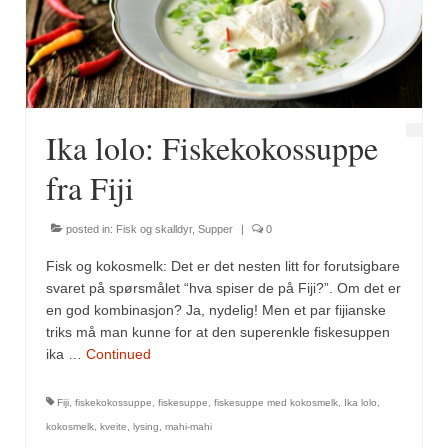
Fugl
Gryteretter
Kjøttretter
Ika lolo: Fiskekokossuppe
Snacks
fra Fiji
Supper
posted in:
Fisk og skalldyr
,
Supper
|
0
Vegetar
Fisk og kokosmelk: Det er det nesten litt for forutsigbare
Olivenolje, oppskrifter
svaret på spørsmålet “hva spiser de på Fiji?”. Om det er
en god kombinasjon? Ja, nydelig! Men et par fijianske
Krydder, oppskrifter
triks må man kunne for at den superenkle fiskesuppen
ika …
Continued
Albóndigaskrydder
Fiji
,
fiskekokossuppe
,
fiskesuppe
,
fiskesuppe med kokosmelk
,
Ika lolo
,
Bouquet garni
kokosmelk
,
kveite
,
lysing
,
mahi-mahi