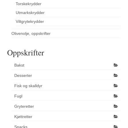
Torskekrydder
Utmarkskrydder
Viltgrytekrydder
Olivenolje, oppskrifter
Oppskrifter
Bakst
Desserter
Fisk og skalldyr
Fugl
Gryteretter
Kjøttretter
Snacks