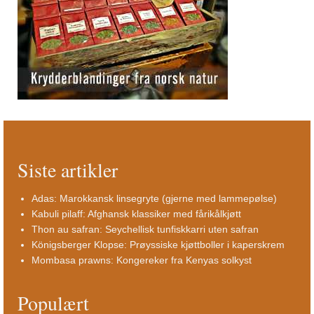
Siste artikler
Adas: Marokkansk linsegryte (gjerne med lammepølse)
Kabuli pilaff: Afghansk klassiker med fårikålkjøtt
Thon au safran: Seychellisk tunfiskkarri uten safran
Königsberger Klopse: Prøyssiske kjøttboller i kaperskrem
Mombasa prawns: Kongereker fra Kenyas solkyst
Populært