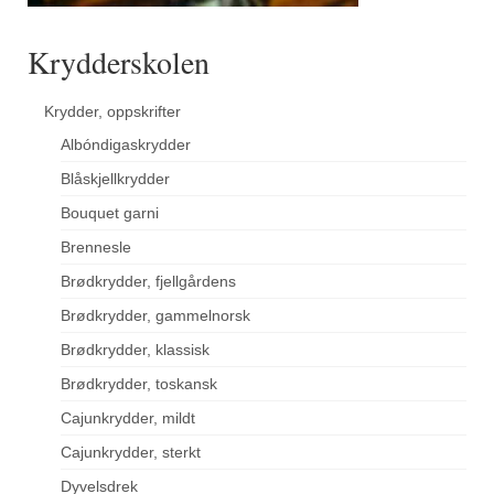
Krydderskolen
Krydder, oppskrifter
Albóndigaskrydder
Blåskjellkrydder
Bouquet garni
Brennesle
Brødkrydder, fjellgårdens
Brødkrydder, gammelnorsk
Brødkrydder, klassisk
Brødkrydder, toskansk
Cajunkrydder, mildt
Cajunkrydder, sterkt
Dyvelsdrek