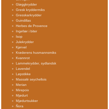
Gløggkrydder
Gresk kryddermiks
Gresskarkrydder
Guindillas
Herbes de Provence
Ingefær i biter
Isop
Julekrydder
Kjørvel
Krøderens husmannsmiks
Kvannrot
Lammekrydder, sydlandsk
Lavendel
Løpstikke
Massalé seychellois
Merian
Mirepoix
Mjødurt
Mjødurtsukker
Ñora