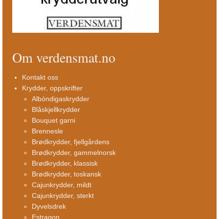
Om verdensmat.no
Kontakt oss
Krydder, oppskrifter
Albóndigaskrydder
Blåskjellkrydder
Bouquet garni
Brennesle
Brødkrydder, fjellgårdens
Brødkrydder, gammelnorsk
Brødkrydder, klassisk
Brødkrydder, toskansk
Cajunkrydder, mildt
Cajunkrydder, sterkt
Dyvelsdrek
Estragon