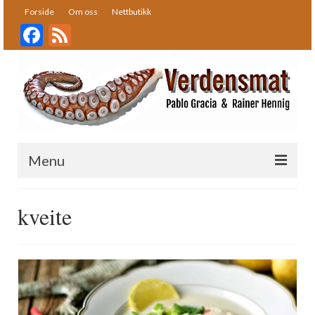
Forside
Om oss
Nettbutikk
Facebook
Feed
Menu
Forside
kveite
Oppskrifter
Bakst
Desserter
Fisk og skalldyr