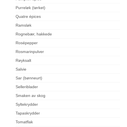
Purreløk (tørket)
Quatre épices
Ramsløk
Rognebær, hakkede
Rosépepper
Rosmarinpulver
Røyksalt
Salvie
Sar (bønneurt)
Selleriblader
Smaken av skog
Syltekrydder
Tapaskrydder
Tomatflak