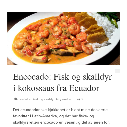
Brennesle
Cajunkrydder, mildt
Cajunkrydder, sterkt
Estragon
Guindillas
Herbes de Provence
Kjørvel
Encocado: Fisk og skalldyr
Krøderens husmannsmiks
i kokossaus fra Ecuador
Løpstikke
posted in:
Fisk og skalldyr
,
Gryteretter
|
0
Massalé seychellois
Det ecuadorianske kjøkkenet er blant mine desiderte
favoritter i Latin-Amerika, og det har fiske- og
Merian
skalldyrsretten encocado en vesentlig del av æren for.