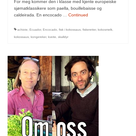
Mirepoix
For meg kommer den i klasse med kjente europeiske
sjømatklassikere som paella, bouillebaisse og
Ñora
caldeirada. En encocado …
Continued
Norsk fjordkrydder
achiote
,
Ecuador
,
Encocado
,
fisk i kokossaus
,
fiskeretter
,
kokosmelk
,
kokossaus
,
kongereker
,
kveite
,
skalldyr
Paprikapulver, edelsøtt
Paprikapulver, pikant
Parisisk pepper
Piment d’Espelette
Purreløk (tørket)
Quatre épices
Rosépepper
Salvie