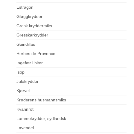
Estragon
Gløggkrydder
Gresk kryddermiks
Gresskarkrydder
Guindillas
Herbes de Provence
Ingefær i biter
Isop
Julekrydder
Kjørvel
Krøderens husmannsmiks
Kvannrot
Lammekrydder, sydlandsk
Lavendel