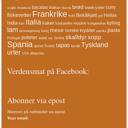
brød
bacalao
curry
Balkan
brødkrydder
al ajillo
Andalucia
Bosnia
Frankrike
fiskeretter
fårikålkjøtt
Hellas
frukt
grill
Italia
India
kaker
kylling
kantareller
kongereker
Iran
klippfisk
lam
mese
pasta
norske krydder
lunsj
lammekjøttdeig
paprika
skalldyr
sopp
poteter
salat
Portugal
Serbia
sar
Spania
Tyskland
tapas
torsk
Sveits
spinat
urter
USA
Østerrike
Verdensmat på Facebook:
Abonner via epost
Abonner på nettstedet via epost.
Your email: