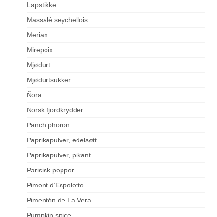
Løpstikke
Massalé seychellois
Merian
Mirepoix
Mjødurt
Mjødurtsukker
Ñora
Norsk fjordkrydder
Panch phoron
Paprikapulver, edelsøtt
Paprikapulver, pikant
Parisisk pepper
Piment d’Espelette
Pimentón de La Vera
Pumpkin spice