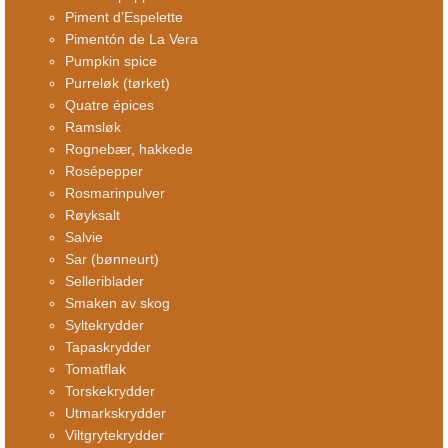
Piment d’Espelette
Pimentón de La Vera
Pumpkin spice
Purreløk (tørket)
Quatre épices
Ramsløk
Rognebær, hakkede
Rosépepper
Rosmarinpulver
Røyksalt
Salvie
Sar (bønneurt)
Selleriblader
Smaken av skog
Syltekrydder
Tapaskrydder
Tomatflak
Torskekrydder
Utmarkskrydder
Viltgrytekrydder