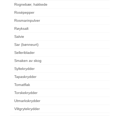
Rognebær, hakkede
Rosépepper
Rosmarinpulver
Røyksalt
Salvie
Sar (bønneurt)
Selleriblader
Smaken av skog
Syltekrydder
Tapaskrydder
Tomatflak
Torskekrydder
Utmarkskrydder
Viltgrytekrydder