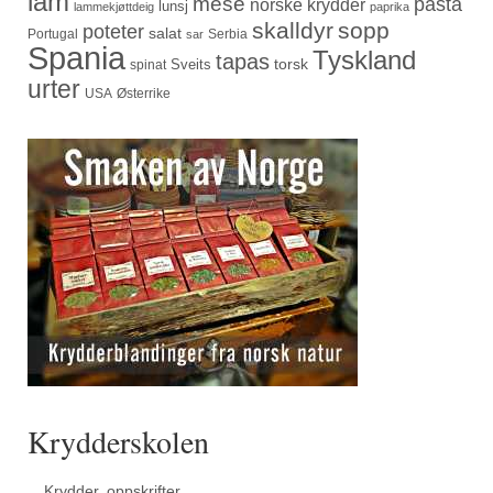
lam
mese
pasta
norske krydder
lunsj
lammekjøttdeig
paprika
skalldyr
sopp
poteter
salat
Portugal
Serbia
sar
Spania
Tyskland
tapas
torsk
Sveits
spinat
urter
USA
Østerrike
Krydderskolen
Krydder, oppskrifter