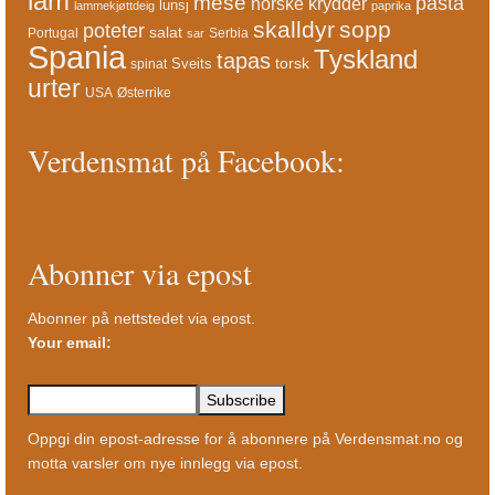
lam
mese
pasta
norske krydder
lunsj
lammekjøttdeig
paprika
skalldyr
sopp
poteter
salat
Portugal
Serbia
sar
Spania
Tyskland
tapas
torsk
Sveits
spinat
urter
USA
Østerrike
Verdensmat på Facebook:
Abonner via epost
Abonner på nettstedet via epost.
Your email:
Oppgi din epost-adresse for å abonnere på Verdensmat.no og
motta varsler om nye innlegg via epost.