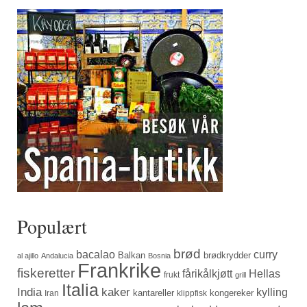
Populært
brød
bacalao
curry
Balkan
brødkrydder
al ajillo
Andalucia
Bosnia
Frankrike
fiskeretter
fårikålkjøtt
Hellas
frukt
grill
Italia
India
kaker
kylling
kantareller
kongereker
Iran
klippfisk