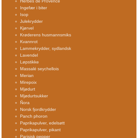
Herbes de Provence
Ingefær i biter
Isop
Julekrydder
Kjørvel
Krøderens husmannsmiks
Kvannrot
Lammekrydder, sydlandsk
Lavendel
Løpstikke
Massalé seychellois
Merian
Mirepoix
Mjødurt
Mjødurtsukker
Ñora
Norsk fjordkrydder
Panch phoron
Paprikapulver, edelsøtt
Paprikapulver, pikant
Parisisk pepper