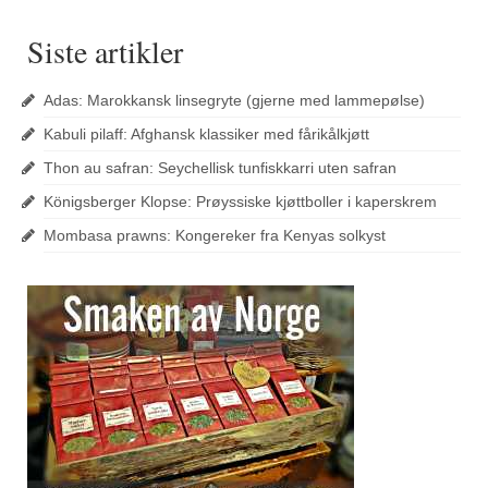
Siste artikler
Adas: Marokkansk linsegryte (gjerne med lammepølse)
Kabuli pilaff: Afghansk klassiker med fårikålkjøtt
Thon au safran: Seychellisk tunfiskkarri uten safran
Königsberger Klopse: Prøyssiske kjøttboller i kaperskrem
Mombasa prawns: Kongereker fra Kenyas solkyst