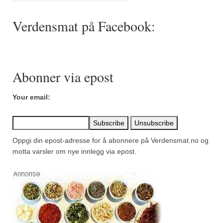
Mirepoix
Verdensmat på Facebook:
Ñora
Norsk fjordkrydder
Paprikapulver, edelsøtt
Abonner via epost
Paprikapulver, pikant
Your email:
Parisisk pepper
Piment d’Espelette
Oppgi din epost-adresse for å abonnere på Verdensmat.no og
Purreløk (tørket)
motta varsler om nye innlegg via epost.
Quatre épices
Rosépepper
Salvie