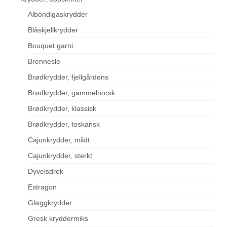
Albóndigaskrydder
Blåskjellkrydder
Bouquet garni
Brennesle
Brødkrydder, fjellgårdens
Brødkrydder, gammelnorsk
Brødkrydder, klassisk
Brødkrydder, toskansk
Cajunkrydder, mildt
Cajunkrydder, sterkt
Dyvelsdrek
Estragon
Gløggkrydder
Gresk kryddermiks