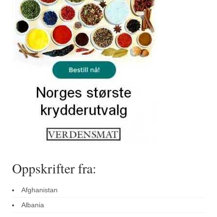
Sar (bønneurt)
Selleriblader
Smaken av skog
Tapaskrydder
Tomatflak
Om oss
Kontakt oss
Nettbutikk
Oppskrifter fra:
Afghanistan
Albania