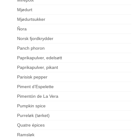
Mjødurt
Mjødurtsukker
Ñora
Norsk fjordkrydder
Panch phoron
Paprikapulver, edelsøtt
Paprikapulver, pikant
Parisisk pepper
Piment d’Espelette
Pimentón de La Vera
Pumpkin spice
Purreløk (tørket)
Quatre épices
Ramsløk