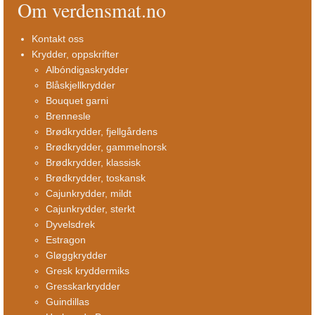
Om verdensmat.no
Kontakt oss
Krydder, oppskrifter
Albóndigaskrydder
Blåskjellkrydder
Bouquet garni
Brennesle
Brødkrydder, fjellgårdens
Brødkrydder, gammelnorsk
Brødkrydder, klassisk
Brødkrydder, toskansk
Cajunkrydder, mildt
Cajunkrydder, sterkt
Dyvelsdrek
Estragon
Gløggkrydder
Gresk kryddermiks
Gresskarkrydder
Guindillas