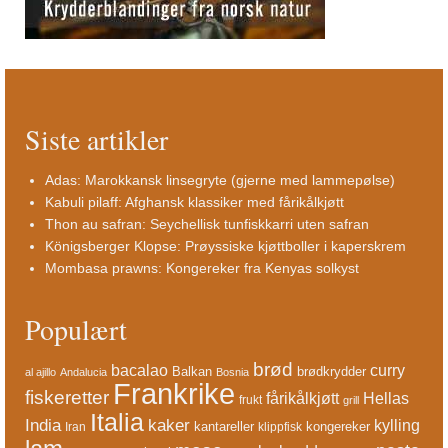
Siste artikler
Adas: Marokkansk linsegryte (gjerne med lammepølse)
Kabuli pilaff: Afghansk klassiker med fårikålkjøtt
Thon au safran: Seychellisk tunfiskkarri uten safran
Königsberger Klopse: Prøyssiske kjøttboller i kaperskrem
Mombasa prawns: Kongereker fra Kenyas solkyst
Populært
brød
bacalao
curry
Balkan
brødkrydder
al ajillo
Andalucia
Bosnia
Frankrike
fiskeretter
fårikålkjøtt
Hellas
frukt
grill
Italia
India
kaker
kylling
kantareller
kongereker
Iran
klippfisk