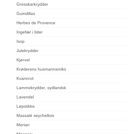
Gresskarkrydder
Guindillas
Herbes de Provence
Ingefær i biter
Isop
Julekrydder
Kjørvel
Krøderens husmannsmiks
Kvannrot
Lammekrydder, sydlandsk
Lavendel
Løpstikke
Massalé seychellois
Merian
Mirepoix