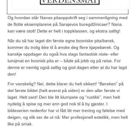
Og hvordan står Nanas pitaoppskrift seg i sammenligning med
de flotte eksemplarene på Sarajevos buregdžinicaer? Nana
kan være stolt! Dette er helt i toppklassen, og ekstra saftig!
Når du så har laget din første egne bosniske pita/børek,
kommer du trolig ikke til å ønske deg flere kjøpebørek. Og
kanskje oppdager du også hva slags fantastisk niste- eller
lunsjmat en bosnisk pita er – både på jobb og på reise. For
denne er nemlig også saftig og god dagen etter at du har lagd
den!
For vanskelig? Nei, dette klarer du helt sikkert! “Børeken” på
det første bildet (helt øverst på siden) er den aller første vi
laget. Helt sant! Den ble litt klumpete og “rustikk”, men helt
nydelig å spise og mer enn god nok til å by gjester. I
bildeserien nedenfor har vi fått litt mer trening og følelse med
deigen, og slik ser de ut nå: Mer profesjonell estetikk, men helt
like på smak.