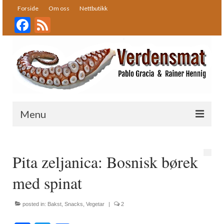
Forside
Om oss
Nettbutikk
Facebook
Feed
Menu
Forside
Pita zeljanica: Bosnisk børek
Oppskrifter
med spinat
Bakst
Desserter
posted in:
Bakst
,
Snacks
,
Vegetar
|
2
Fisk og skalldyr