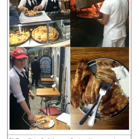
Mirepoix
Ñora
Norsk fjordkrydder
Paprikapulver, edelsøtt
Paprikapulver, pikant
Parisisk pepper
Piment d’Espelette
Purreløk (tørket)
Quatre épices
Rosépepper
Salvie