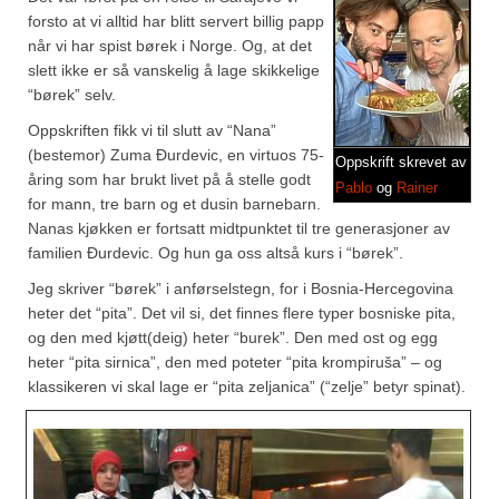
Brennesle
forsto at vi alltid har blitt servert billig papp
Cajunkrydder, mildt
når vi har spist børek i Norge. Og, at det
slett ikke er så vanskelig å lage skikkelige
Cajunkrydder, sterkt
“børek” selv.
Oppskriften fikk vi til slutt av “Nana”
Estragon
(bestemor) Zuma Ðurdevic, en virtuos 75-
Oppskrift skrevet av
åring som har brukt livet på å stelle godt
Guindillas
Pablo
og
Rainer
for mann, tre barn og et dusin barnebarn.
Herbes de Provence
Nanas kjøkken er fortsatt midtpunktet til tre generasjoner av
familien Ðurdevic. Og hun ga oss altså kurs i “børek”.
Kjørvel
Jeg skriver “børek” i anførselstegn, for i Bosnia-Hercegovina
heter det “pita”. Det vil si, det finnes flere typer bosniske pita,
Krøderens husmannsmiks
og den med kjøtt(deig) heter “burek”. Den med ost og egg
heter “pita sirnica”, den med poteter “pita krompiruša” – og
Løpstikke
klassikeren vi skal lage er “pita zeljanica” (“zelje” betyr spinat).
Massalé seychellois
Merian