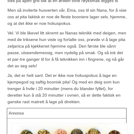
lokk på åpen grill slik at en ørliten tone røyksmak legges til.
Men så inviterte husverten vår, Ema, oss til sin Nana, for å vise
oss at pita faktisk er noe de fleste bosniere lager selv, hjemme,
og at det ikke er noe hokuspokus.
Vel. Vi ble likevel litt skremt av Nanas teknikk med deigen, men
med de triksene hun viste og fortalte oss, prøvde vi å lage pita
zeljanica på kjøkkenet hjemme også. Den første ble sånn
passe, utseendemessig, men nydelig på smak. Og så tok det
et par-tre ganger til for å få teknikken inn i fingrene, og nå går
det av seg selv!
Ja, det er helt sant. Det er ikke noe hokuspokus å lage en
kjempegod og saftig bosnisk pita! Og med en deig som kun
trenger å hvile i 20 minutter (mens du blander fyllet), for
deretter kun å stå 20 minutter i ovnen, så er dette faktisk en
ganske rast matrett å lage på direkten.
Annonse