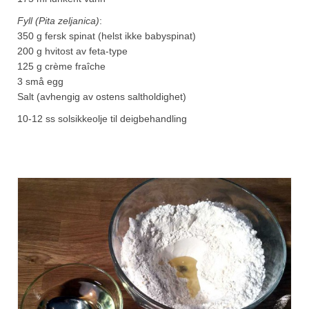
Fyll (Pita zeljanica)
:
350 g fersk spinat (helst ikke babyspinat)
200 g hvitost av feta-type
125 g crème fraîche
3 små egg
Salt (avhengig av ostens saltholdighet)
10-12 ss solsikkeolje til deigbehandling