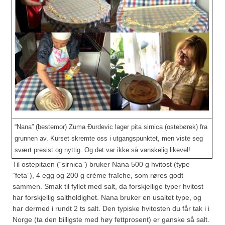
“Nana” (bestemor) Zuma Ðurdevic lager pita sirnica (ostebørek) fra
grunnen av. Kurset skremte oss i utgangspunktet, men viste seg
svært presist og nyttig. Og det var ikke så vanskelig likevel!
Til ostepitaen (“sirnica”) bruker Nana 500 g hvitost (type
“feta”), 4 egg og 200 g crème fraîche, som røres godt
sammen. Smak til fyllet med salt, da forskjellige typer hvitost
har forskjellig saltholdighet. Nana bruker en usaltet type, og
har dermed i rundt 2 ts salt. Den typiske hvitosten du får tak i i
Norge (ta den billigste med høy fettprosent) er ganske så salt.