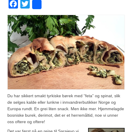
Facebook
Twitter
Share
Fugl
Gryteretter
Kjøttretter
Snacks
Supper
Vegetar
Olivenolje, oppskrifter
Krydder, oppskrifter
Du har sikkert smakt tyrkiske børek med “feta” og spinat, slik
de selges kalde eller lunkne i innvandrerbutikker Norge og
Albóndigaskrydder
Europa rundt. En grei liten snack. Men ikke mer. Hjemmelagde
bosniske burek, derimot, det er et herremåltid, noe vi unner
Bouquet garni
oss oftere og oftere!
Det var først på en reise til Sarajevo vi