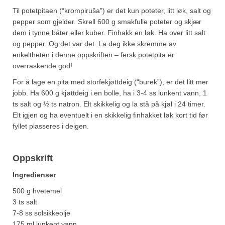
Til potetpitaen (“krompiruša”) er det kun poteter, litt løk, salt og
pepper som gjelder. Skrell 600 g smakfulle poteter og skjær
dem i tynne båter eller kuber. Finhakk en løk. Ha over litt salt
og pepper. Og det var det. La deg ikke skremme av
enkeltheten i denne oppskriften – fersk potetpita er
overraskende god!
For å lage en pita med storfekjøttdeig (“burek”), er det litt mer
jobb. Ha 600 g kjøttdeig i en bolle, ha i 3-4 ss lunkent vann, 1
ts salt og ½ ts natron. Elt skikkelig og la stå på kjøl i 24 timer.
Elt igjen og ha eventuelt i en skikkelig finhakket løk kort tid før
fyllet plasseres i deigen.
Oppskrift
Ingredienser
500 g hvetemel
3 ts salt
7-8 ss solsikkeolje
175 ml lunkent vann