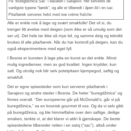
På “Buregdžinica Sac” i basaren i Sarajevo: Her serveres de
Sar (bønneurt)
vanligste typene “børek”, og alle er tilberedt i åpen ild i en sac.
Selleriblader
Pita/børek serveres helst med noe crème fraîche.
Alle er enkle nok å lage og svært smakfulle! Det vil si, du
Smaken av skog
trenger litt øvelse med deigen (som ikke er så umulig som det
ser ut). Det hele tar ikke så mye tid, og samme deig og teknikk
Tapaskrydder
brukes til alle pita/børek. Når du har kontroll på deigen, kan du
også eksperimentere med eget fyll.
Tomatflak
I Bosnia er kunsten å lage pita en kunst av det enkle. Minst
Om oss
mulig ingredienser, men av god kvalitet. Ingen krydder, kun
salt. Og utrolig nok blir selv potetpitaen kjempegod, saftig og
Kontakt oss
smakfull.
Nettbutikk
Det er egne spisesteder som kun serverer pita/børek i
Sarajevo og andre steder i Bosnia. De heter “buregdžinica” og
finnes overalt. “Der europeerne går på McDonald’s, går vi på
buregdžinica,” sa en bosnisk gourmet til oss. Og da vi selv gikk
på buregdžinica, og ble himmelfalne over den saftige, deilige
smaken, tenkte vi, at det klarer vi aldri å gjenskape. De beste
spisestedene tilbereder retten i en satsj (“sac”), altså under