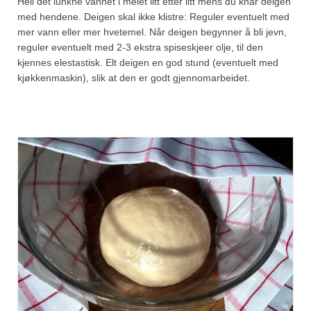
Hell det lunkne vannet i melet litt etter litt mens du knar deigen
med hendene. Deigen skal ikke klistre: Reguler eventuelt med
mer vann eller mer hvetemel. Når deigen begynner å bli jevn,
reguler eventuelt med 2-3 ekstra spiseskjeer olje, til den
kjennes elestastisk. Elt deigen en god stund (eventuelt med
kjøkkenmaskin), slik at den er godt gjennomarbeidet.