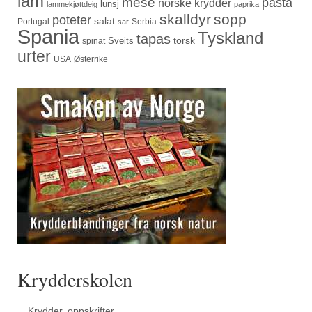
lam
mese
pasta
norske krydder
lunsj
lammekjøttdeig
paprika
skalldyr
sopp
poteter
salat
Portugal
Serbia
sar
Spania
Tyskland
tapas
torsk
Sveits
spinat
urter
USA
Østerrike
Krydderskolen
Krydder, oppskrifter