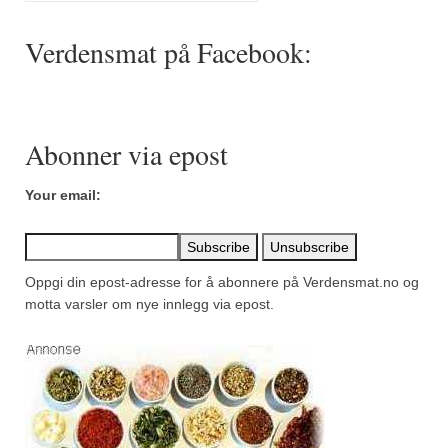
Mirepoix
Verdensmat på Facebook:
Ñora
Norsk fjordkrydder
Paprikapulver, edelsøtt
Abonner via epost
Paprikapulver, pikant
Your email:
Parisisk pepper
Piment d’Espelette
Oppgi din epost-adresse for å abonnere på Verdensmat.no og
Purreløk (tørket)
motta varsler om nye innlegg via epost.
Quatre épices
Rosépepper
Salvie