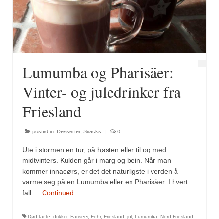
Fugl
Gryteretter
Kjøttretter
Lumumba og Pharisäer:
Snacks
Vinter- og juledrinker fra
Supper
Friesland
Vegetar
posted in:
Desserter
,
Snacks
|
0
Olivenolje, oppskrifter
Ute i stormen en tur, på høsten eller til og med
Krydder, oppskrifter
midtvinters. Kulden går i marg og bein. Når man
kommer innadørs, er det det naturligste i verden å
Albóndigaskrydder
varme seg på en Lumumba eller en Pharisäer. I hvert
fall …
Continued
Bouquet garni
Død tante
,
drikker
,
Fariseer
,
Föhr
,
Friesland
,
jul
,
Lumumba
,
Nord-Friesland
,