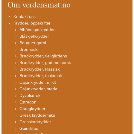
Om verdensmat.no
Kontakt oss
Krydder, oppskrifter
Albóndigaskrydder
Blåskjellkrydder
Bouquet garni
Brennesle
Brødkrydder, fjellgårdens
Brødkrydder, gammelnorsk
Brødkrydder, klassisk
Brødkrydder, toskansk
Cajunkrydder, mildt
Cajunkrydder, sterkt
Dyvelsdrek
Estragon
Gløggkrydder
Gresk kryddermiks
Gresskarkrydder
Guindillas