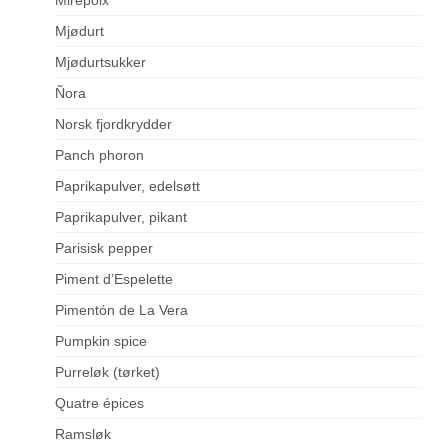
Mjødurt
Mjødurtsukker
Ñora
Norsk fjordkrydder
Panch phoron
Paprikapulver, edelsøtt
Paprikapulver, pikant
Parisisk pepper
Piment d’Espelette
Pimentón de La Vera
Pumpkin spice
Purreløk (tørket)
Quatre épices
Ramsløk