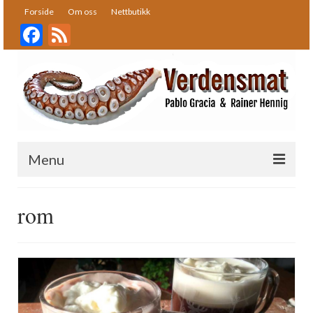
Forside
Om oss
Nettbutikk
Facebook
Feed
Menu
Forside
rom
Oppskrifter
Bakst
Desserter
Fisk og skalldyr