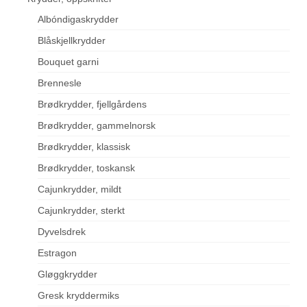
Albóndigaskrydder
Blåskjellkrydder
Bouquet garni
Brennesle
Brødkrydder, fjellgårdens
Brødkrydder, gammelnorsk
Brødkrydder, klassisk
Brødkrydder, toskansk
Cajunkrydder, mildt
Cajunkrydder, sterkt
Dyvelsdrek
Estragon
Gløggkrydder
Gresk kryddermiks