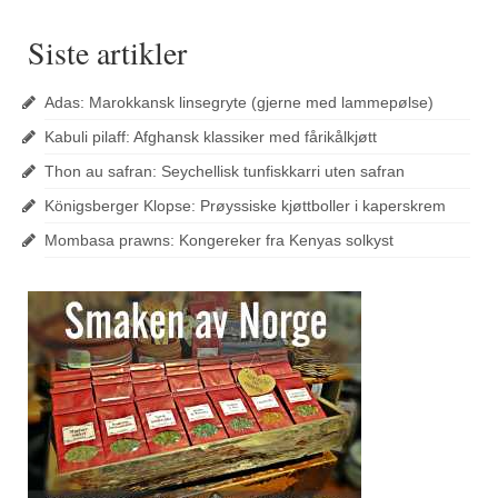
Siste artikler
Adas: Marokkansk linsegryte (gjerne med lammepølse)
Kabuli pilaff: Afghansk klassiker med fårikålkjøtt
Thon au safran: Seychellisk tunfiskkarri uten safran
Königsberger Klopse: Prøyssiske kjøttboller i kaperskrem
Mombasa prawns: Kongereker fra Kenyas solkyst