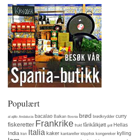
Populært
brød
bacalao
curry
Balkan
brødkrydder
al ajillo
Andalucia
Bosnia
Frankrike
fiskeretter
fårikålkjøtt
Hellas
frukt
grill
Italia
India
kaker
kylling
kantareller
kongereker
Iran
klippfisk