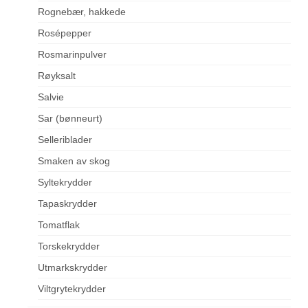
Rognebær, hakkede
Rosépepper
Rosmarinpulver
Røyksalt
Salvie
Sar (bønneurt)
Selleriblader
Smaken av skog
Syltekrydder
Tapaskrydder
Tomatflak
Torskekrydder
Utmarkskrydder
Viltgrytekrydder