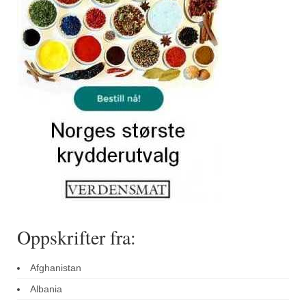
Sar (bønneurt)
Selleriblader
Smaken av skog
Tapaskrydder
Tomatflak
Om oss
Kontakt oss
Nettbutikk
Oppskrifter fra:
Afghanistan
Albania