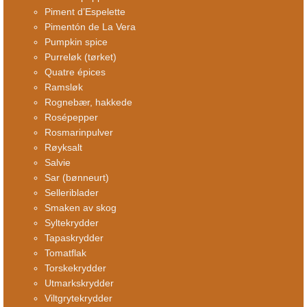
Piment d’Espelette
Pimentón de La Vera
Pumpkin spice
Purreløk (tørket)
Quatre épices
Ramsløk
Rognebær, hakkede
Rosépepper
Rosmarinpulver
Røyksalt
Salvie
Sar (bønneurt)
Selleriblader
Smaken av skog
Syltekrydder
Tapaskrydder
Tomatflak
Torskekrydder
Utmarkskrydder
Viltgrytekrydder