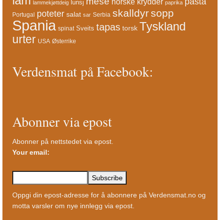
lam
mese
pasta
norske krydder
lunsj
lammekjøttdeig
paprika
skalldyr
sopp
poteter
salat
Portugal
Serbia
sar
Spania
Tyskland
tapas
torsk
Sveits
spinat
urter
USA
Østerrike
Verdensmat på Facebook:
Abonner via epost
Abonner på nettstedet via epost.
Your email:
Oppgi din epost-adresse for å abonnere på Verdensmat.no og
motta varsler om nye innlegg via epost.