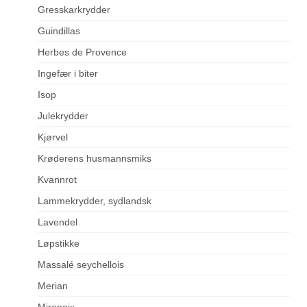
Gresskarkrydder
Guindillas
Herbes de Provence
Ingefær i biter
Isop
Julekrydder
Kjørvel
Krøderens husmannsmiks
Kvannrot
Lammekrydder, sydlandsk
Lavendel
Løpstikke
Massalé seychellois
Merian
Mirepoix