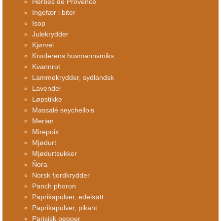
Herbes de Provence
Ingefær i biter
Isop
Julekrydder
Kjørvel
Krøderens husmannsmiks
Kvannrot
Lammekrydder, sydlandsk
Lavendel
Løpstikke
Massalé seychellois
Merian
Mirepoix
Mjødurt
Mjødurtsukker
Ñora
Norsk fjordkrydder
Panch phoron
Paprikapulver, edelsøtt
Paprikapulver, pikant
Parisisk pepper