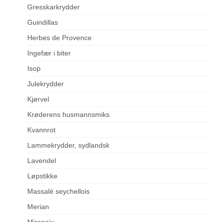
Gresskarkrydder
Guindillas
Herbes de Provence
Ingefær i biter
Isop
Julekrydder
Kjørvel
Krøderens husmannsmiks
Kvannrot
Lammekrydder, sydlandsk
Lavendel
Løpstikke
Massalé seychellois
Merian
Mirepoix