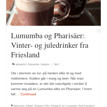
Fugl
Gryteretter
Kjøttretter
Lumumba og Pharisäer:
Snacks
Vinter- og juledrinker fra
Supper
Friesland
Vegetar
posted in:
Desserter
,
Snacks
|
0
Olivenolje, oppskrifter
Ute i stormen en tur, på høsten eller til og med
Krydder, oppskrifter
midtvinters. Kulden går i marg og bein. Når man
kommer innadørs, er det det naturligste i verden å
Albóndigaskrydder
varme seg på en Lumumba eller en Pharisäer. I hvert
fall …
Continued
Bouquet garni
Død tante
,
drikker
,
Fariseer
,
Föhr
,
Friesland
,
jul
,
Lumumba
,
Nord-Friesland
,