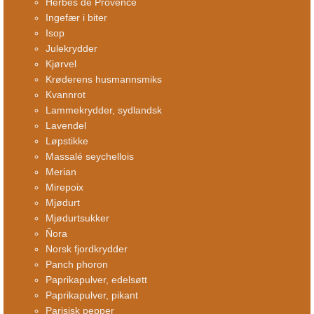
Herbes de Provence
Ingefær i biter
Isop
Julekrydder
Kjørvel
Krøderens husmannsmiks
Kvannrot
Lammekrydder, sydlandsk
Lavendel
Løpstikke
Massalé seychellois
Merian
Mirepoix
Mjødurt
Mjødurtsukker
Ñora
Norsk fjordkrydder
Panch phoron
Paprikapulver, edelsøtt
Paprikapulver, pikant
Parisisk pepper