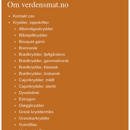
Om verdensmat.no
Kontakt oss
Krydder, oppskrifter
Albóndigaskrydder
Blåskjellkrydder
Bouquet garni
Brennesle
Brødkrydder, fjellgårdens
Brødkrydder, gammelnorsk
Brødkrydder, klassisk
Brødkrydder, toskansk
Cajunkrydder, mildt
Cajunkrydder, sterkt
Dyvelsdrek
Estragon
Gløggkrydder
Gresk kryddermiks
Gresskarkrydder
Guindillas