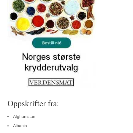
Sar (bønneurt)
Selleriblader
Smaken av skog
Tapaskrydder
Tomatflak
Om oss
Kontakt oss
Nettbutikk
Oppskrifter fra:
Afghanistan
Albania