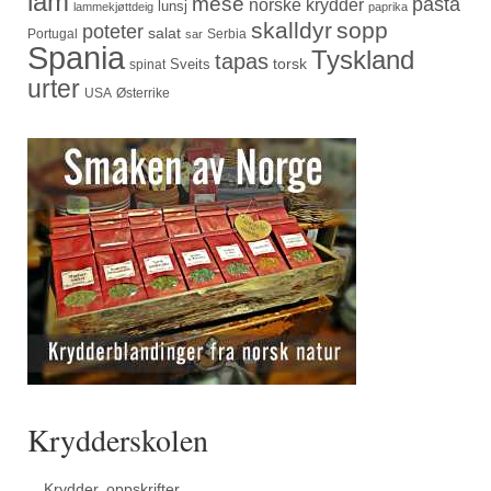
lam
mese
pasta
norske krydder
lunsj
lammekjøttdeig
paprika
skalldyr
sopp
poteter
salat
Portugal
Serbia
sar
Spania
Tyskland
tapas
torsk
Sveits
spinat
urter
USA
Østerrike
Krydderskolen
Krydder, oppskrifter