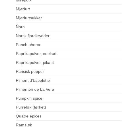
Mjødurt
Mjødurtsukker
Ñora
Norsk fjordkrydder
Panch phoron
Paprikapulver, edelsøtt
Paprikapulver, pikant
Parisisk pepper
Piment d’Espelette
Pimentón de La Vera
Pumpkin spice
Purreløk (tørket)
Quatre épices
Ramsløk