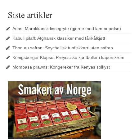
Siste artikler
Adas: Marokkansk linsegryte (gjerne med lammepølse)
Kabuli pilaff: Afghansk klassiker med fårikålkjøtt
Thon au safran: Seychellisk tunfiskkarri uten safran
Königsberger Klopse: Prøyssiske kjøttboller i kaperskrem
Mombasa prawns: Kongereker fra Kenyas solkyst