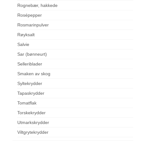
Rognebær, hakkede
Rosépepper
Rosmarinpulver
Røyksalt
Salvie
Sar (bønneurt)
Selleriblader
Smaken av skog
Syltekrydder
Tapaskrydder
Tomatflak
Torskekrydder
Utmarkskrydder
Viltgrytekrydder