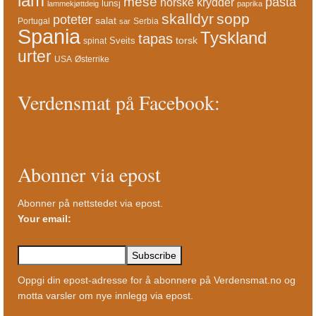
lam
mese
pasta
norske krydder
lunsj
lammekjøttdeig
paprika
skalldyr
sopp
poteter
salat
Portugal
Serbia
sar
Spania
Tyskland
tapas
torsk
Sveits
spinat
urter
USA
Østerrike
Verdensmat på Facebook:
Abonner via epost
Abonner på nettstedet via epost.
Your email:
Oppgi din epost-adresse for å abonnere på Verdensmat.no og
motta varsler om nye innlegg via epost.