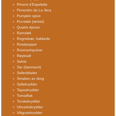
Piment d’Espelette
Pimentón de La Vera
Pumpkin spice
Purreløk (tørket)
Quatre épices
Ramsløk
Rognebær, hakkede
Rosépepper
Rosmarinpulver
Røyksalt
Salvie
Sar (bønneurt)
Selleriblader
Smaken av skog
Syltekrydder
Tapaskrydder
Tomatflak
Torskekrydder
Utmarkskrydder
Viltgrytekrydder