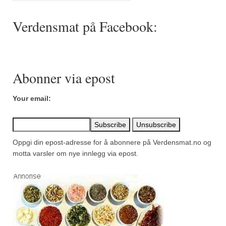
Mirepoix
Verdensmat på Facebook:
Ñora
Norsk fjordkrydder
Paprikapulver, edelsøtt
Abonner via epost
Paprikapulver, pikant
Your email:
Parisisk pepper
Piment d’Espelette
Oppgi din epost-adresse for å abonnere på Verdensmat.no og
Purreløk (tørket)
motta varsler om nye innlegg via epost.
Quatre épices
Rosépepper
Salvie