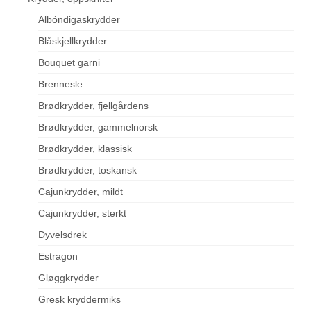
Albóndigaskrydder
Blåskjellkrydder
Bouquet garni
Brennesle
Brødkrydder, fjellgårdens
Brødkrydder, gammelnorsk
Brødkrydder, klassisk
Brødkrydder, toskansk
Cajunkrydder, mildt
Cajunkrydder, sterkt
Dyvelsdrek
Estragon
Gløggkrydder
Gresk kryddermiks