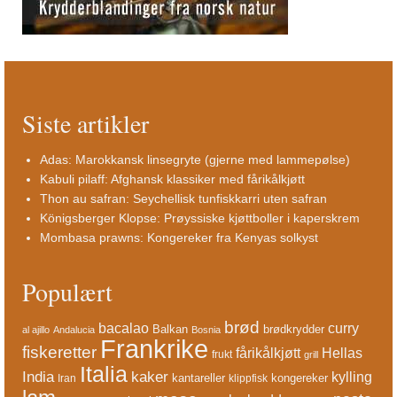
Siste artikler
Adas: Marokkansk linsegryte (gjerne med lammepølse)
Kabuli pilaff: Afghansk klassiker med fårikålkjøtt
Thon au safran: Seychellisk tunfiskkarri uten safran
Königsberger Klopse: Prøyssiske kjøttboller i kaperskrem
Mombasa prawns: Kongereker fra Kenyas solkyst
Populært
brød
bacalao
curry
Balkan
brødkrydder
al ajillo
Andalucia
Bosnia
Frankrike
fiskeretter
fårikålkjøtt
Hellas
frukt
grill
Italia
India
kaker
kylling
kantareller
kongereker
Iran
klippfisk