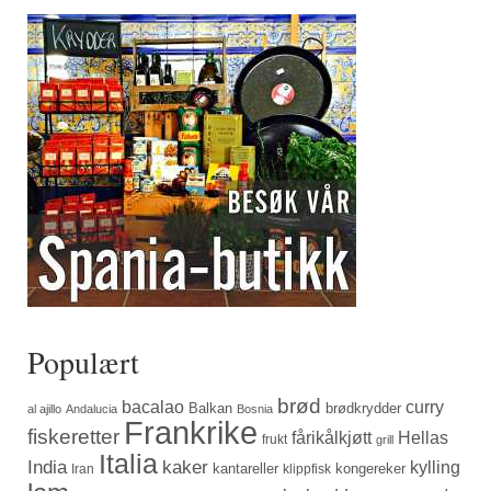
Populært
brød
bacalao
curry
Balkan
brødkrydder
al ajillo
Andalucia
Bosnia
Frankrike
fiskeretter
fårikålkjøtt
Hellas
frukt
grill
Italia
India
kaker
kylling
kantareller
kongereker
Iran
klippfisk