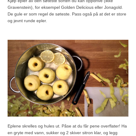
Kjøp epler av den søteste sorten du kan oppdrive (ikke
Gravenstein), for eksempel Golden Delicious eller Jonagold.
De gule er som regel de søteste. Pass også på at det er store
og jevnt runde epler.
Eplene skrelles og hules ut. Påse at du får pene overflater! Ha
en gryte med vann, sukker og 2 skiver sitron klar, og legg