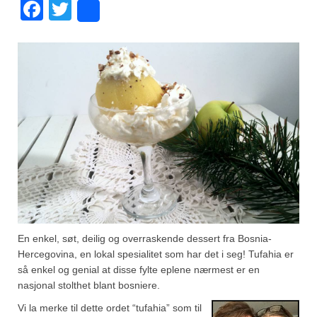
Facebook
Twitter
Share
Fugl
Gryteretter
Kjøttretter
Snacks
Supper
Vegetar
Olivenolje, oppskrifter
Krydder, oppskrifter
En enkel, søt, deilig og overraskende dessert fra Bosnia-
Hercegovina, en lokal spesialitet som har det i seg! Tufahia er
Albóndigaskrydder
så enkel og genial at disse fylte eplene nærmest er en
nasjonal stolthet blant bosniere.
Bouquet garni
Vi la merke til dette ordet “tufahia” som til