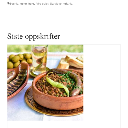
Bosnia
,
epler
,
frukt
,
fylte epler
,
Sarajevo
,
tufahia
Siste oppskrifter