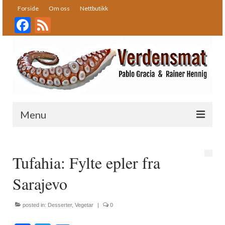
Forside
Om oss
Nettbutikk
Facebook
Feed
Menu
Forside
Tufahia: Fylte epler fra
Oppskrifter
Sarajevo
Bakst
Desserter
posted in:
Desserter
,
Vegetar
|
0
Fisk og skalldyr