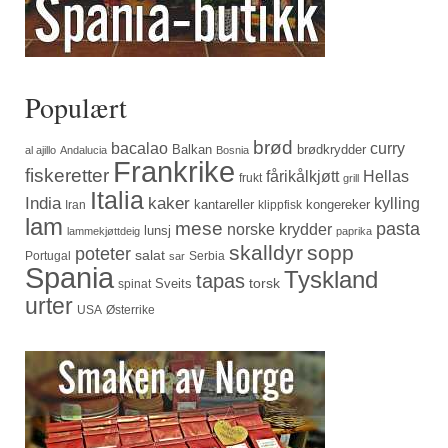
Populært
brød
bacalao
curry
Balkan
brødkrydder
al ajillo
Andalucia
Bosnia
Frankrike
fiskeretter
fårikålkjøtt
Hellas
frukt
grill
Italia
India
kaker
kylling
kantareller
kongereker
Iran
klippfisk
lam
mese
pasta
norske krydder
lunsj
lammekjøttdeig
paprika
skalldyr
sopp
poteter
salat
Portugal
Serbia
sar
Spania
Tyskland
tapas
torsk
Sveits
spinat
urter
USA
Østerrike