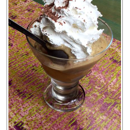
Mirepoix
Ñora
Norsk fjordkrydder
Paprikapulver, edelsøtt
Paprikapulver, pikant
Parisisk pepper
Piment d’Espelette
Purreløk (tørket)
Quatre épices
Rosépepper
Salvie