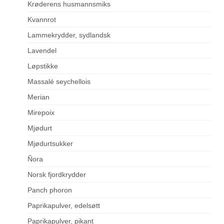
Krøderens husmannsmiks
Kvannrot
Lammekrydder, sydlandsk
Lavendel
Løpstikke
Massalé seychellois
Merian
Mirepoix
Mjødurt
Mjødurtsukker
Ñora
Norsk fjordkrydder
Panch phoron
Paprikapulver, edelsøtt
Paprikapulver, pikant