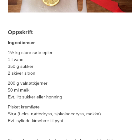
Oppskrift
Ingredienser
1½ kg store søte epler
1 l vann
350 g sukker
2 skiver sitron
200 g valnøttkjerner
50 ml melk
Evt. litt sukker eller honning
Pisket kremfløte
Strø (f.eks. nøttedryss, sjokoladedryss, mokka)
Evt. syltede kirsebær til pynt