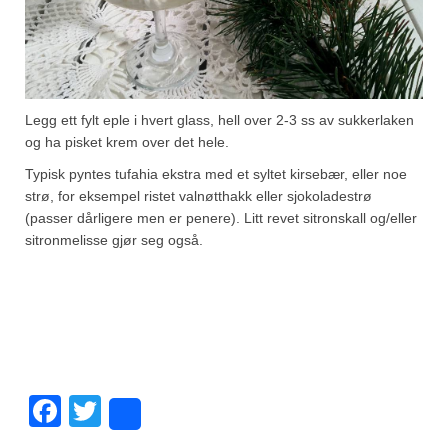
Legg ett fylt eple i hvert glass, hell over 2-3 ss av sukkerlaken
og ha pisket krem over det hele.
Typisk pyntes tufahia ekstra med et syltet kirsebær, eller noe
strø, for eksempel ristet valnøtthakk eller sjokoladestrø
(passer dårligere men er penere). Litt revet sitronskall og/eller
sitronmelisse gjør seg også.
Facebook
Twitter
Share