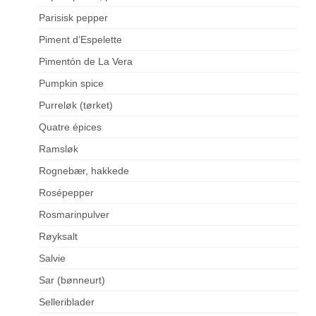
Parisisk pepper
Piment d’Espelette
Pimentón de La Vera
Pumpkin spice
Purreløk (tørket)
Quatre épices
Ramsløk
Rognebær, hakkede
Rosépepper
Rosmarinpulver
Røyksalt
Salvie
Sar (bønneurt)
Selleriblader