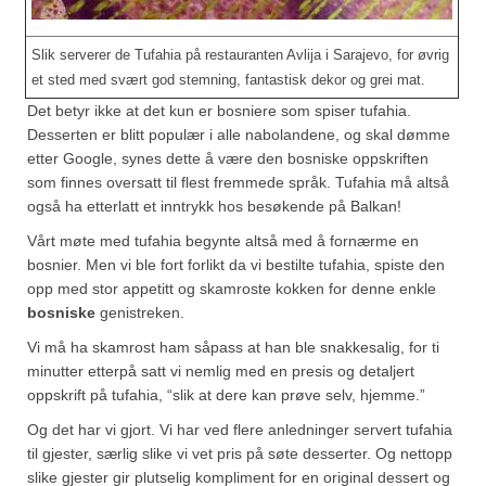
Sar (bønneurt)
Selleriblader
Slik serverer de Tufahia på restauranten Avlija i Sarajevo, for øvrig
et sted med svært god stemning, fantastisk dekor og grei mat.
Smaken av skog
Det betyr ikke at det kun er bosniere som spiser tufahia.
Desserten er blitt populær i alle nabolandene, og skal dømme
Tapaskrydder
etter Google, synes dette å være den bosniske oppskriften
som finnes oversatt til flest fremmede språk. Tufahia må altså
Tomatflak
også ha etterlatt et inntrykk hos besøkende på Balkan!
Om oss
Vårt møte med tufahia begynte altså med å fornærme en
bosnier. Men vi ble fort forlikt da vi bestilte tufahia, spiste den
Kontakt oss
opp med stor appetitt og skamroste kokken for denne enkle
bosniske
genistreken.
Nettbutikk
Vi må ha skamrost ham såpass at han ble snakkesalig, for ti
minutter etterpå satt vi nemlig med en presis og detaljert
oppskrift på tufahia, “slik at dere kan prøve selv, hjemme.”
Og det har vi gjort. Vi har ved flere anledninger servert tufahia
til gjester, særlig slike vi vet pris på søte desserter. Og nettopp
slike gjester gir plutselig kompliment for en original dessert og