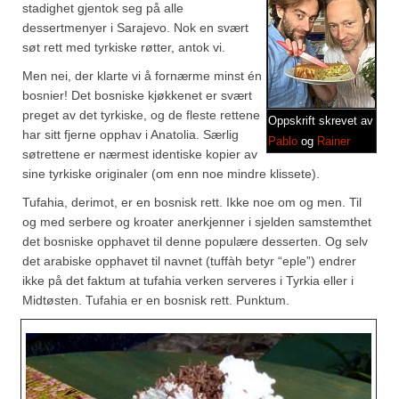
Brennesle
stadighet gjentok seg på alle
dessertmenyer i Sarajevo. Nok en svært
Cajunkrydder, mildt
søt rett med tyrkiske røtter, antok vi.
Cajunkrydder, sterkt
Men nei, der klarte vi å fornærme minst én
bosnier! Det bosniske kjøkkenet er svært
Estragon
preget av det tyrkiske, og de fleste rettene
Oppskrift skrevet av
har sitt fjerne opphav i Anatolia. Særlig
Pablo
og
Rainer
Guindillas
søtrettene er nærmest identiske kopier av
sine tyrkiske originaler (om enn noe mindre klissete).
Herbes de Provence
Tufahia, derimot, er en bosnisk rett. Ikke noe om og men. Til
Kjørvel
og med serbere og kroater anerkjenner i sjelden samstemthet
det bosniske opphavet til denne populære desserten. Og selv
Krøderens husmannsmiks
det arabiske opphavet til navnet (tuffàh betyr “eple”) endrer
ikke på det faktum at tufahia verken serveres i Tyrkia eller i
Løpstikke
Midtøsten. Tufahia er en bosnisk rett. Punktum.
Massalé seychellois
Merian