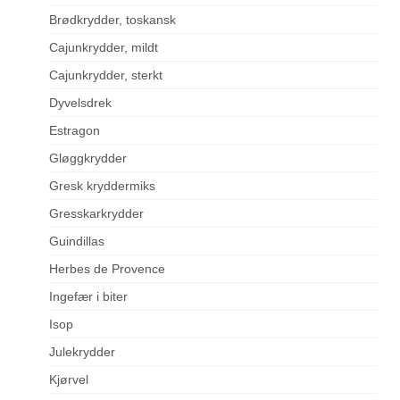
Brødkrydder, toskansk
Cajunkrydder, mildt
Cajunkrydder, sterkt
Dyvelsdrek
Estragon
Gløggkrydder
Gresk kryddermiks
Gresskarkrydder
Guindillas
Herbes de Provence
Ingefær i biter
Isop
Julekrydder
Kjørvel