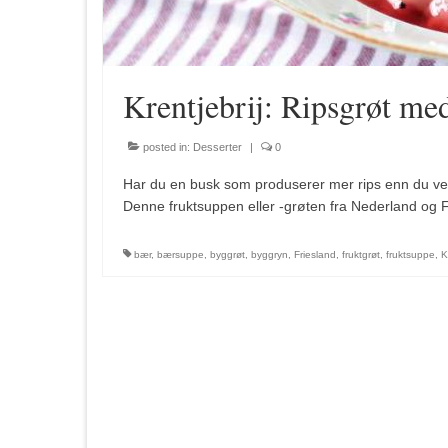
Krentjebrij: Ripsgrøt med
posted in:
Desserter
|
0
Har du en busk som produserer mer rips enn du vet h
Denne fruktsuppen eller -grøten fra Nederland og
bær
,
bærsuppe
,
byggrøt
,
byggryn
,
Friesland
,
fruktgrøt
,
fruktsuppe
,
K