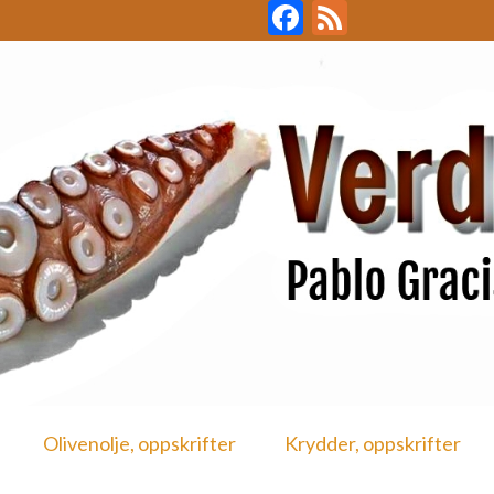
Facebook
Feed
Olivenolje, oppskrifter
Krydder, oppskrifter