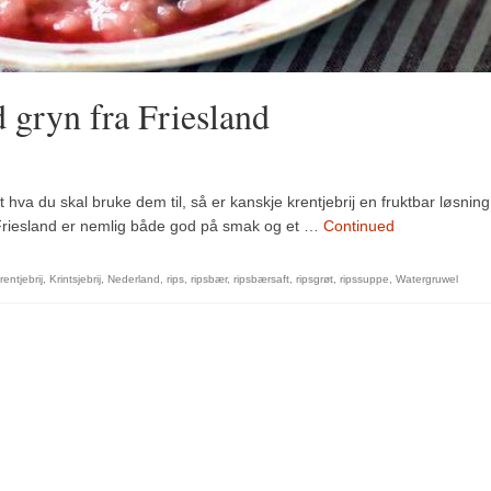
 gryn fra Friesland
va du skal bruke dem til, så er kanskje krentjebrij en fruktbar løsning
 Friesland er nemlig både god på smak og et …
Continued
rentjebrij
,
Krintsjebrij
,
Nederland
,
rips
,
ripsbær
,
ripsbærsaft
,
ripsgrøt
,
ripssuppe
,
Watergruwel