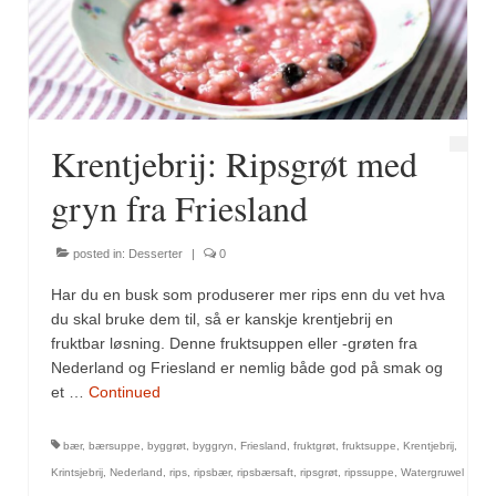
Fugl
Gryteretter
Kjøttretter
Krentjebrij: Ripsgrøt med
Snacks
gryn fra Friesland
Supper
posted in:
Desserter
|
0
Vegetar
Har du en busk som produserer mer rips enn du vet hva
Olivenolje, oppskrifter
du skal bruke dem til, så er kanskje krentjebrij en
fruktbar løsning. Denne fruktsuppen eller -grøten fra
Krydder, oppskrifter
Nederland og Friesland er nemlig både god på smak og
et …
Continued
Albóndigaskrydder
bær
,
bærsuppe
,
byggrøt
,
byggryn
,
Friesland
,
fruktgrøt
,
fruktsuppe
,
Krentjebrij
,
Bouquet garni
Krintsjebrij
,
Nederland
,
rips
,
ripsbær
,
ripsbærsaft
,
ripsgrøt
,
ripssuppe
,
Watergruwel