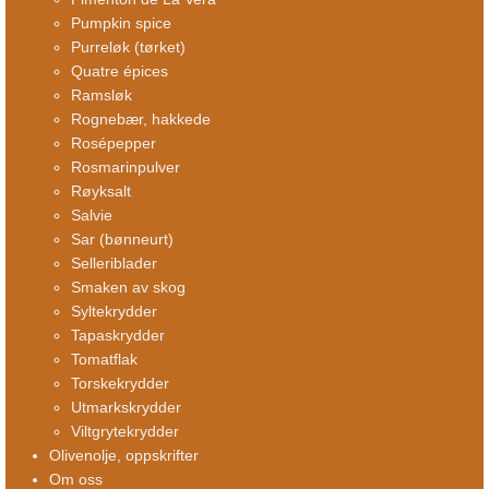
Pumpkin spice
Purreløk (tørket)
Quatre épices
Ramsløk
Rognebær, hakkede
Rosépepper
Rosmarinpulver
Røyksalt
Salvie
Sar (bønneurt)
Selleriblader
Smaken av skog
Syltekrydder
Tapaskrydder
Tomatflak
Torskekrydder
Utmarkskrydder
Viltgrytekrydder
Olivenolje, oppskrifter
Om oss