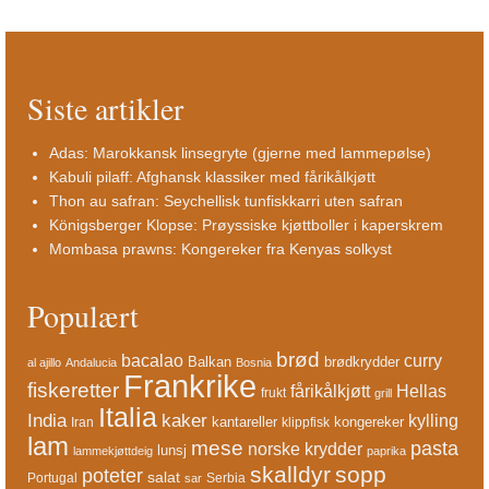
Siste artikler
Adas: Marokkansk linsegryte (gjerne med lammepølse)
Kabuli pilaff: Afghansk klassiker med fårikålkjøtt
Thon au safran: Seychellisk tunfiskkarri uten safran
Königsberger Klopse: Prøyssiske kjøttboller i kaperskrem
Mombasa prawns: Kongereker fra Kenyas solkyst
Populært
brød
bacalao
curry
Balkan
brødkrydder
al ajillo
Andalucia
Bosnia
Frankrike
fiskeretter
fårikålkjøtt
Hellas
frukt
grill
Italia
India
kaker
kylling
kantareller
kongereker
Iran
klippfisk
lam
mese
pasta
norske krydder
lunsj
lammekjøttdeig
paprika
skalldyr
sopp
poteter
salat
Portugal
Serbia
sar