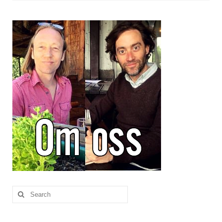
Brennesle
Cajunkrydder, mildt
Cajunkrydder, sterkt
Estragon
Guindillas
Herbes de Provence
Kjørvel
Krøderens husmannsmiks
Løpstikke
Massalé seychellois
Search
for:
Merian