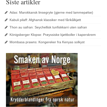
Siste artikler
Adas: Marokkansk linsegryte (gjerne med lammepølse)
Kabuli pilaff: Afghansk klassiker med fårikålkjøtt
Thon au safran: Seychellisk tunfiskkarri uten safran
Königsberger Klopse: Prøyssiske kjøttboller i kaperskrem
Mombasa prawns: Kongereker fra Kenyas solkyst