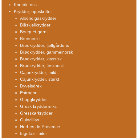
Kontakt oss
Krydder, oppskrifter
Albóndigaskrydder
Blåskjellkrydder
Bouquet garni
Brennesle
Brødkrydder, fjellgårdens
Brødkrydder, gammelnorsk
Brødkrydder, klassisk
Brødkrydder, toskansk
Cajunkrydder, mildt
Cajunkrydder, sterkt
Dyvelsdrek
Estragon
Gløggkrydder
Gresk kryddermiks
Gresskarkrydder
Guindillas
Herbes de Provence
Ingefær i biter