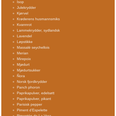
Isop
Julekrydder
Kjørvel
Krøderens husmannsmiks
Kvannrot
Lammekrydder, sydlandsk
Lavendel
Løpstikke
Massalé seychellois
Merian
Mirepoix
Mjødurt
Mjødurtsukker
Ñora
Norsk fjordkrydder
Panch phoron
Paprikapulver, edelsøtt
Paprikapulver, pikant
Parisisk pepper
Piment d’Espelette
Pimentón de La Vera