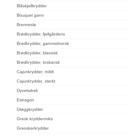
Blåskjellkrydder
Bouquet garni
Brennesle
Brødkrydder, fjellgårdens
Brødkrydder, gammelnorsk
Brødkrydder, klassisk
Brødkrydder, toskansk
Cajunkrydder, mildt
Cajunkrydder, sterkt
Dyvelsdrek
Estragon
Gløggkrydder
Gresk kryddermiks
Gresskarkrydder