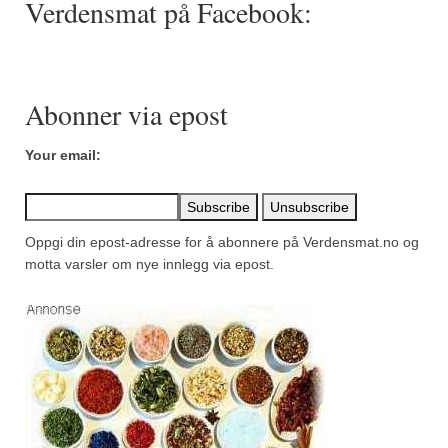
Verdensmat på Facebook:
Mirepoix
Ñora
Norsk fjordkrydder
Abonner via epost
Paprikapulver, edelsøtt
Your email:
Paprikapulver, pikant
Parisisk pepper
Oppgi din epost-adresse for å abonnere på Verdensmat.no og
Piment d’Espelette
motta varsler om nye innlegg via epost.
Purreløk (tørket)
Quatre épices
Rosépepper
Salvie