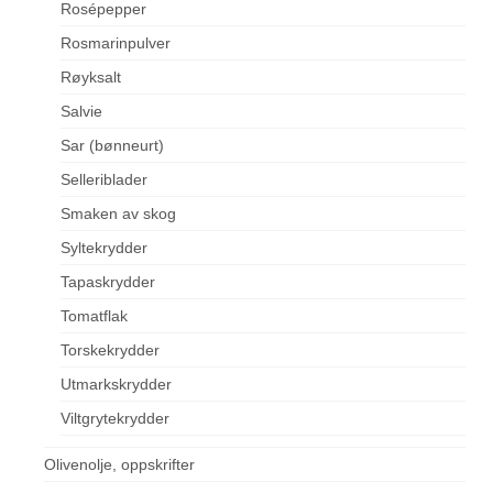
Rosépepper
Rosmarinpulver
Røyksalt
Salvie
Sar (bønneurt)
Selleriblader
Smaken av skog
Syltekrydder
Tapaskrydder
Tomatflak
Torskekrydder
Utmarkskrydder
Viltgrytekrydder
Olivenolje, oppskrifter