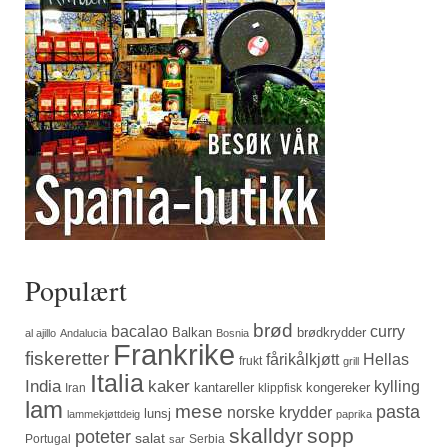
Populært
brød
bacalao
curry
Balkan
brødkrydder
al ajillo
Andalucia
Bosnia
Frankrike
fiskeretter
fårikålkjøtt
Hellas
frukt
grill
Italia
India
kaker
kylling
kantareller
kongereker
Iran
klippfisk
lam
mese
pasta
norske krydder
lunsj
lammekjøttdeig
paprika
skalldyr
sopp
poteter
salat
Portugal
Serbia
sar