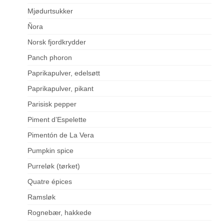
Mjødurtsukker
Ñora
Norsk fjordkrydder
Panch phoron
Paprikapulver, edelsøtt
Paprikapulver, pikant
Parisisk pepper
Piment d’Espelette
Pimentón de La Vera
Pumpkin spice
Purreløk (tørket)
Quatre épices
Ramsløk
Rognebær, hakkede