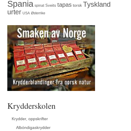
Spania
Tyskland
tapas
torsk
Sveits
spinat
urter
USA
Østerrike
Krydderskolen
Krydder, oppskrifter
Albóndigaskrydder