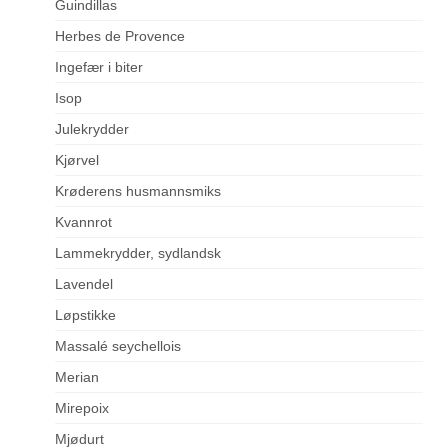
Guindillas
Herbes de Provence
Ingefær i biter
Isop
Julekrydder
Kjørvel
Krøderens husmannsmiks
Kvannrot
Lammekrydder, sydlandsk
Lavendel
Løpstikke
Massalé seychellois
Merian
Mirepoix
Mjødurt