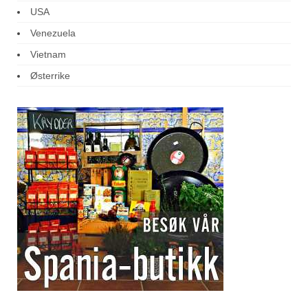
USA
Venezuela
Vietnam
Østerrike