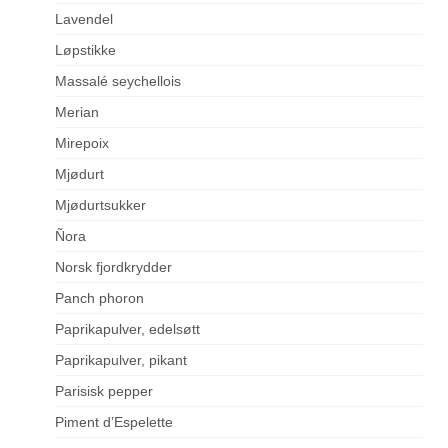
Lavendel
Løpstikke
Massalé seychellois
Merian
Mirepoix
Mjødurt
Mjødurtsukker
Ñora
Norsk fjordkrydder
Panch phoron
Paprikapulver, edelsøtt
Paprikapulver, pikant
Parisisk pepper
Piment d’Espelette