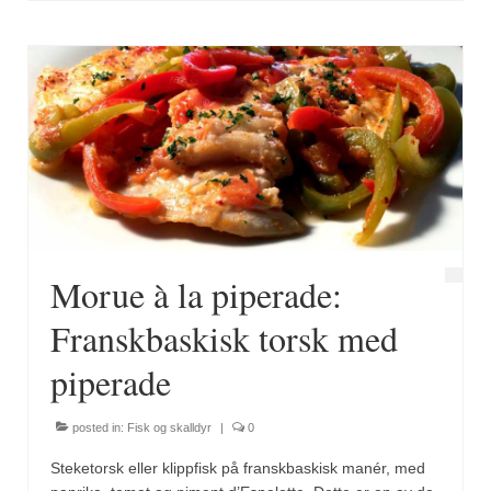
Brennesle
Cajunkrydder, mildt
Cajunkrydder, sterkt
Estragon
Guindillas
Herbes de Provence
Kjørvel
Morue à la piperade:
Krøderens husmannsmiks
Franskbaskisk torsk med
Løpstikke
piperade
Massalé seychellois
posted in:
Fisk og skalldyr
|
0
Merian
Steketorsk eller klippfisk på franskbaskisk manér, med