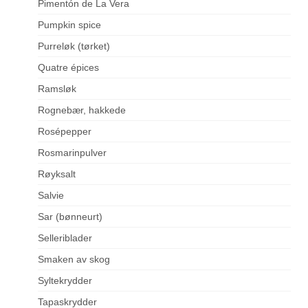
Pimentón de La Vera
Pumpkin spice
Purreløk (tørket)
Quatre épices
Ramsløk
Rognebær, hakkede
Rosépepper
Rosmarinpulver
Røyksalt
Salvie
Sar (bønneurt)
Selleriblader
Smaken av skog
Syltekrydder
Tapaskrydder