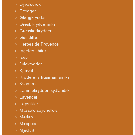
Dyvelsdrek
Estragon
Gløggkrydder
Gresk kryddermiks
Gresskarkrydder
Guindillas
Herbes de Provence
Ingefær i biter
Isop
Julekrydder
Kjørvel
Krøderens husmannsmiks
Kvannrot
Lammekrydder, sydlandsk
Lavendel
Løpstikke
Massalé seychellois
Merian
Mirepoix
Mjødurt