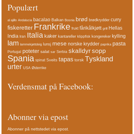
Populært
brød
bacalao
curry
Balkan
brødkrydder
al ajillo
Andalucia
Bosnia
Frankrike
fiskeretter
fårikålkjøtt
Hellas
frukt
grill
Italia
India
kaker
kylling
kantareller
kongereker
Iran
klippfisk
lam
mese
pasta
norske krydder
lunsj
lammekjøttdeig
paprika
skalldyr
sopp
poteter
salat
Portugal
Serbia
sar
Spania
Tyskland
tapas
torsk
Sveits
spinat
urter
USA
Østerrike
Verdensmat på Facebook:
Abonner via epost
Abonner på nettstedet via epost.