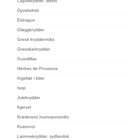
Cajunkrydder, sterkt
Dyvelsdrek
Estragon
Gløggkrydder
Gresk kryddermiks
Gresskarkrydder
Guindillas
Herbes de Provence
Ingefær i biter
Isop
Julekrydder
Kjørvel
Krøderens husmannsmiks
Kvannrot
Lammekrydder, sydlandsk