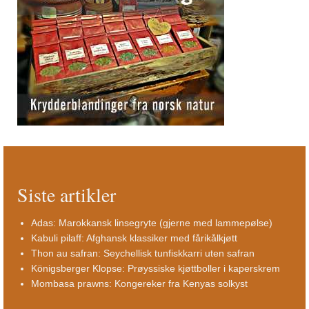
Siste artikler
Adas: Marokkansk linsegryte (gjerne med lammepølse)
Kabuli pilaff: Afghansk klassiker med fårikålkjøtt
Thon au safran: Seychellisk tunfiskkarri uten safran
Königsberger Klopse: Prøyssiske kjøttboller i kaperskrem
Mombasa prawns: Kongereker fra Kenyas solkyst