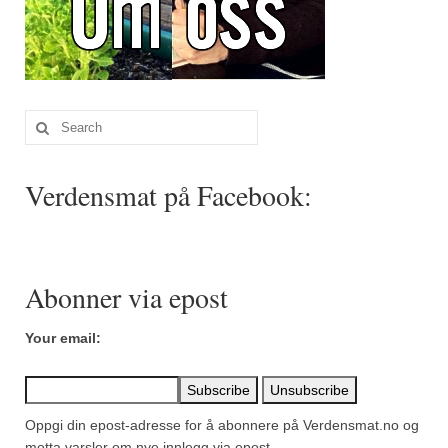
Sar (bønneurt)
Selleriblader
Smaken av skog
Search
Tapaskrydder
for:
Tomatflak
Verdensmat på Facebook:
Om oss
Kontakt oss
Abonner via epost
Nettbutikk
Your email:
Oppgi din epost-adresse for å abonnere på Verdensmat.no og
motta varsler om nye innlegg via epost.