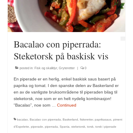
Fugl
Gryteretter
Kjøttretter
Bacalao con piperrada:
Snacks
Steketorsk på baskisk vis
Supper
posted in:
Fisk og skalldyr
,
Gryteretter
|
0
Vegetar
En piperade er en herlig, enkel baskisk saus basert på
Olivenolje, oppskrifter
paprika og tomat. I den spanske delen av Baskerland er
en av de vanligste bruksområdene til piperaden bilag til
Krydder, oppskrifter
steketorsk, noe som er en helt nydelig kombinasjon!
“Bacalao”, noe som …
Continued
Albóndigaskrydder
bacalao
,
Bacalao con piperrada
,
Baskerland
,
fiskeretter
,
paprikasaus
,
piment
Bouquet garni
d'Espelette
,
piperade
,
piperrada
,
Spania
,
steketorsk
,
torsk
,
torsk i piperade