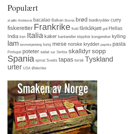
Populært
brød
bacalao
curry
Balkan
brødkrydder
al ajillo
Andalucia
Bosnia
Frankrike
fiskeretter
fårikålkjøtt
Hellas
frukt
grill
Italia
India
kaker
kylling
kantareller
kongereker
Iran
klippfisk
lam
mese
pasta
norske krydder
lunsj
lammekjøttdeig
paprika
skalldyr
sopp
poteter
salat
Portugal
Serbia
sar
Spania
Tyskland
tapas
torsk
Sveits
spinat
urter
USA
Østerrike