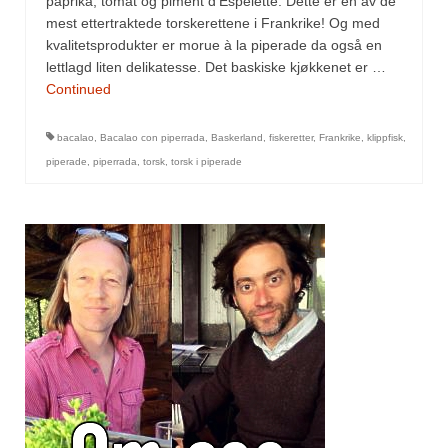
paprika, tomat og piment d’Espelette. Dette er en av de
Mirepoix
mest ettertraktede torskerettene i Frankrike! Og med
Ñora
kvalitetsprodukter er morue à la piperade da også en
lettlagd liten delikatesse. Det baskiske kjøkkenet er …
Norsk fjordkrydder
Continued
Paprikapulver, edelsøtt
bacalao
,
Bacalao con piperrada
,
Baskerland
,
fiskeretter
,
Frankrike
,
klippfisk
,
piperade
,
piperrada
,
torsk
,
torsk i piperade
Paprikapulver, pikant
Parisisk pepper
Piment d’Espelette
Purreløk (tørket)
Quatre épices
Rosépepper
Salvie