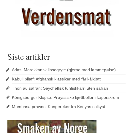
Siste artikler
Adas: Marokkansk linsegryte (gjerne med lammepølse)
Kabuli pilaff: Afghansk klassiker med fårikålkjøtt
Thon au safran: Seychellisk tunfiskkarri uten safran
Königsberger Klopse: Prøyssiske kjøttboller i kaperskrem
Mombasa prawns: Kongereker fra Kenyas solkyst