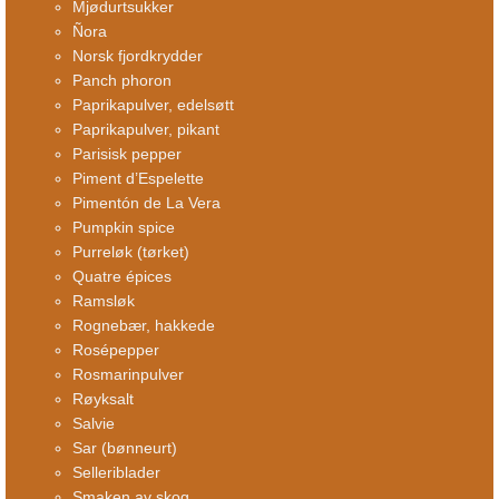
Mjødurtsukker
Ñora
Norsk fjordkrydder
Panch phoron
Paprikapulver, edelsøtt
Paprikapulver, pikant
Parisisk pepper
Piment d’Espelette
Pimentón de La Vera
Pumpkin spice
Purreløk (tørket)
Quatre épices
Ramsløk
Rognebær, hakkede
Rosépepper
Rosmarinpulver
Røyksalt
Salvie
Sar (bønneurt)
Selleriblader
Smaken av skog