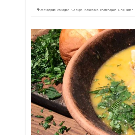
chatsjapuri
,
estragon
,
Georgia
,
Kaukasus
,
khatchapuri
,
lunsj
,
urter