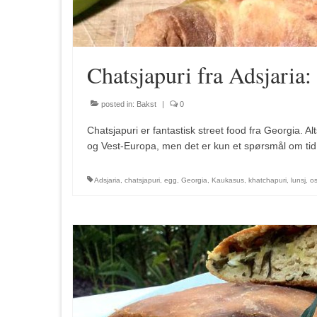
Chatsjapuri fra Adsjaria
posted in:
Bakst
|
0
Chatsjapuri er fantastisk street food fra Georgia. A
og Vest-Europa, men det er kun et spørsmål om tid,
Adsjaria
,
chatsjapuri
,
egg
,
Georgia
,
Kaukasus
,
khatchapuri
,
lunsj
,
os