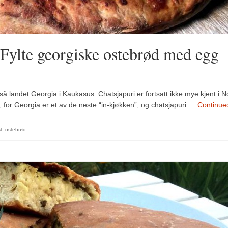
: Fylte georgiske ostebrød med egg
ltså landet Georgia i Kaukasus. Chatsjapuri er fortsatt ikke mye kjent i 
 for Georgia er et av de neste “in-kjøkken”, og chatsjapuri …
Continue
t
,
ostebrød