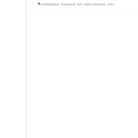
Aserbajdsjan
,
Kaukasus
,
lam
,
sæbsi kavurma
,
urter