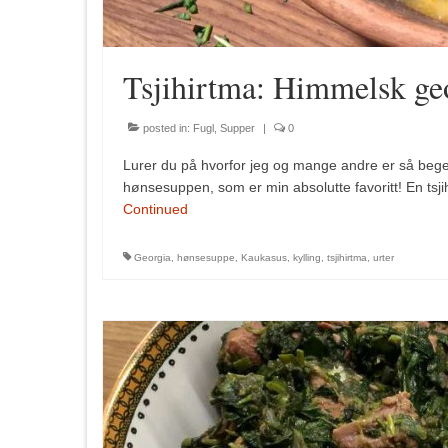
Tsjihirtma: Himmelsk ge
posted in:
Fugl
,
Supper
|
0
Lurer du på hvorfor jeg og mange andre er så bege
hønsesuppen, som er min absolutte favoritt! En tsji
Continued
Georgia
,
hønsesuppe
,
Kaukasus
,
kylling
,
tsjihirtma
,
urter