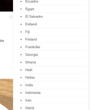
Ecuador
Egypt
El Salvador
Estland
Fiji
Finland
ske
Frankrike
Georgia
Ghana
Haiti
Hellas
India
Indonesia
Iran
Irland