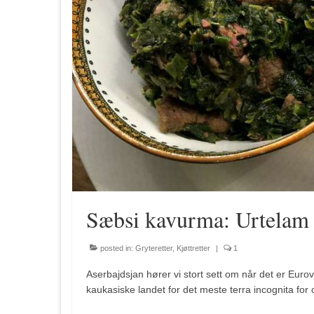
Sæbsi kavurma: Urtelam –
posted in:
Gryteretter
,
Kjøttretter
|
1
Aserbajdsjan hører vi stort sett om når det er Eurovi
kaukasiske landet for det meste terra incognita fo