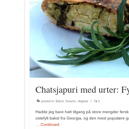
Chatsjapuri med urter: Fy
posted in:
Bakst
,
Snacks
,
Vegetar
|
2
Hadde jeg bare hatt tilgang på store mengder fersk 
ostefylt bakst fra Georgia, og den mest populære g
…
Continued