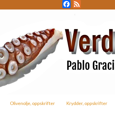
Facebook
Feed
Olivenolje, oppskrifter
Krydder, oppskrifter