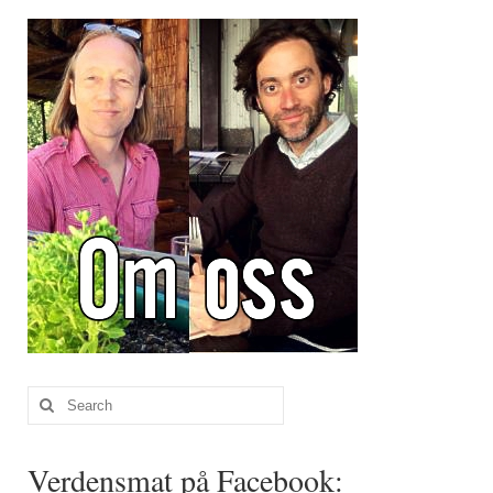
Brennesle
Cajunkrydder, mildt
Cajunkrydder, sterkt
Estragon
Guindillas
Herbes de Provence
Kjørvel
Krøderens husmannsmiks
Løpstikke
Search
Massalé seychellois
for:
Merian
Verdensmat på Facebook: