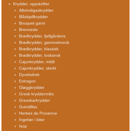
Krydder, oppskrifter
Albóndigaskrydder
Blåskjellkrydder
Bouquet garni
Brennesle
Brødkrydder, fjellgårdens
Brødkrydder, gammelnorsk
Brødkrydder, klassisk
Brødkrydder, toskansk
Cajunkrydder, mildt
Cajunkrydder, sterkt
Dyvelsdrek
Estragon
Gløggkrydder
Gresk kryddermiks
Gresskarkrydder
Guindillas
Herbes de Provence
Ingefær i biter
Isop