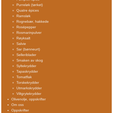
Purreløk (tørket)
Quatre épices
Ramsløk
Rognebær, hakkede
Rosépepper
Rosmarinpulver
Røyksalt
Salvie
Sar (bønneurt)
Selleriblader
Smaken av skog
Syltekrydder
Tapaskrydder
Tomatflak
Torskekrydder
Utmarkskrydder
Viltgrytekrydder
Olivenolje, oppskrifter
Om oss
Oppskrifter