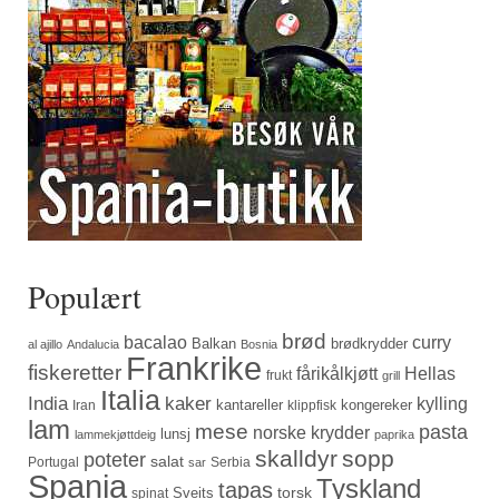
Populært
brød
bacalao
curry
Balkan
brødkrydder
al ajillo
Andalucia
Bosnia
Frankrike
fiskeretter
fårikålkjøtt
Hellas
frukt
grill
Italia
India
kaker
kylling
kantareller
kongereker
Iran
klippfisk
lam
mese
pasta
norske krydder
lunsj
lammekjøttdeig
paprika
skalldyr
sopp
poteter
salat
Portugal
Serbia
sar
Spania
Tyskland
tapas
torsk
Sveits
spinat