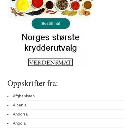
Sar (bønneurt)
Selleriblader
Smaken av skog
Tapaskrydder
Tomatflak
Om oss
Kontakt oss
Oppskrifter fra:
Nettbutikk
Afghanistan
Albania
Andorra
Angola