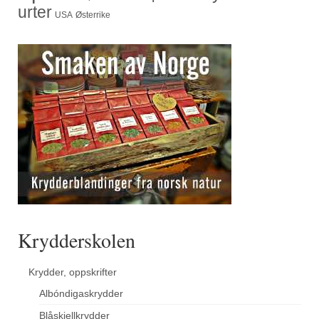
urter
USA
Østerrike
Krydderskolen
Krydder, oppskrifter
Albóndigaskrydder
Blåskjellkrydder