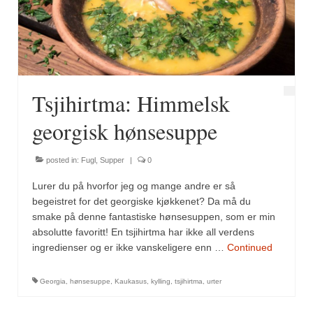
Fugl
Gryteretter
Kjøttretter
Tsjihirtma: Himmelsk
Snacks
georgisk hønsesuppe
Supper
posted in:
Fugl
,
Supper
|
0
Vegetar
Lurer du på hvorfor jeg og mange andre er så
Olivenolje, oppskrifter
begeistret for det georgiske kjøkkenet? Da må du
smake på denne fantastiske hønsesuppen, som er min
Krydder, oppskrifter
absolutte favoritt! En tsjihirtma har ikke all verdens
ingredienser og er ikke vanskeligere enn …
Continued
Albóndigaskrydder
Georgia
,
hønsesuppe
,
Kaukasus
,
kylling
,
tsjihirtma
,
urter
Bouquet garni