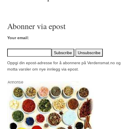
Mirepoix
Ñora
Abonner via epost
Norsk fjordkrydder
Paprikapulver, edelsøtt
Your email:
Paprikapulver, pikant
Parisisk pepper
Oppgi din epost-adresse for å abonnere på Verdensmat.no og
motta varsler om nye innlegg via epost.
Piment d’Espelette
Purreløk (tørket)
Quatre épices
Rosépepper
Salvie