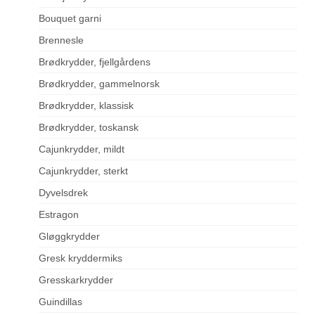
Bouquet garni
Brennesle
Brødkrydder, fjellgårdens
Brødkrydder, gammelnorsk
Brødkrydder, klassisk
Brødkrydder, toskansk
Cajunkrydder, mildt
Cajunkrydder, sterkt
Dyvelsdrek
Estragon
Gløggkrydder
Gresk kryddermiks
Gresskarkrydder
Guindillas