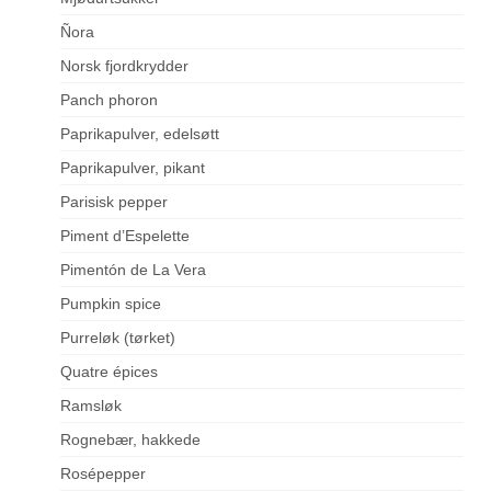
Ñora
Norsk fjordkrydder
Panch phoron
Paprikapulver, edelsøtt
Paprikapulver, pikant
Parisisk pepper
Piment d’Espelette
Pimentón de La Vera
Pumpkin spice
Purreløk (tørket)
Quatre épices
Ramsløk
Rognebær, hakkede
Rosépepper