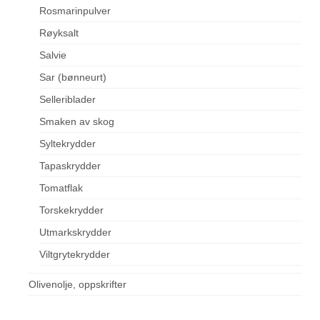
Rosmarinpulver
Røyksalt
Salvie
Sar (bønneurt)
Selleriblader
Smaken av skog
Syltekrydder
Tapaskrydder
Tomatflak
Torskekrydder
Utmarkskrydder
Viltgrytekrydder
Olivenolje, oppskrifter