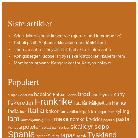
Siste artikler
Adas: Marokkansk linsegryte (gjerne med lammepølse)
Kabuli pilaff: Afghansk klassiker med fårikålkjøtt
Thon au safran: Seychellisk tunfiskkarri uten safran
Königsberger Klopse: Prøyssiske kjøttboller i kaperskrem
Mombasa prawns: Kongereker fra Kenyas solkyst
Populært
brød
bacalao
curry
Balkan
brødkrydder
al ajillo
Andalucia
Bosnia
Frankrike
fiskeretter
fårikålkjøtt
Hellas
frukt
grill
Italia
India
kaker
kylling
kantareller
kongereker
Iran
klippfisk
lam
mese
pasta
norske krydder
lunsj
lammekjøttdeig
paprika
skalldyr
sopp
poteter
salat
Portugal
Serbia
sar
Spania
Tyskland
tapas
torsk
Sveits
spinat