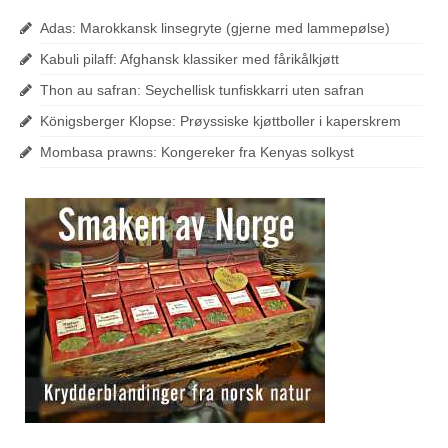
Adas: Marokkansk linsegryte (gjerne med lammepølse)
Kabuli pilaff: Afghansk klassiker med fårikålkjøtt
Thon au safran: Seychellisk tunfiskkarri uten safran
Königsberger Klopse: Prøyssiske kjøttboller i kaperskrem
Mombasa prawns: Kongereker fra Kenyas solkyst