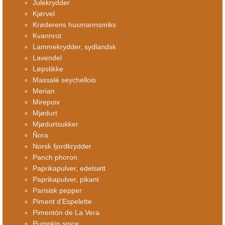
Julekrydder
Kjørvel
Krøderens husmannsmiks
Kvannrot
Lammekrydder, sydlandsk
Lavendel
Løpstikke
Massalé seychellois
Merian
Mirepoix
Mjødurt
Mjødurtsukker
Ñora
Norsk fjordkrydder
Panch phoron
Paprikapulver, edelsøtt
Paprikapulver, pikant
Parisisk pepper
Piment d’Espelette
Pimentón de La Vera
Pumpkin spice