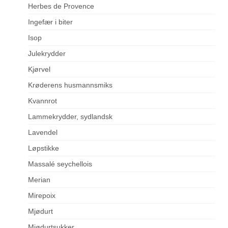
Herbes de Provence
Ingefær i biter
Isop
Julekrydder
Kjørvel
Krøderens husmannsmiks
Kvannrot
Lammekrydder, sydlandsk
Lavendel
Løpstikke
Massalé seychellois
Merian
Mirepoix
Mjødurt
Mjødurtsukker