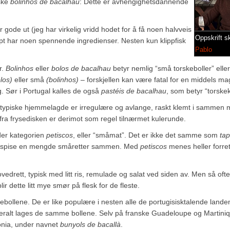
iske
bolinhos de bacalhau
: Dette er avhengighetsdannende
r gode ut (jeg har virkelig vridd hodet for å få noen halvveis
Oppskrift s
knapt har noen spennende ingredienser. Nesten kun klippfisk
Pablo
r.
Bolinhos
eller
bolos de bacalhau
betyr nemlig “små torskeboller” eller
los)
eller små
(bolinhos)
– forskjellen kan være fatal for en middels m
 Sør i Portugal kalles de også
pastéis de bacalhau
, som betyr “torske
De typiske hjemmelagde er irregulære og avlange, raskt klemt i sammen
 fra frysedisken er derimot som regel tilnærmet kulerunde.
nder kategorien
petiscos
, eller “småmat”. Det er ikke det samme som
ta
å å spise en mengde småretter sammen. Med
petiscos
menes heller forrett
edrett, typisk med litt ris, remulade og salat ved siden av. Men så oft
r dette litt mye smør på flesk for de fleste.
skebollene. De er like populære i nesten alle de portugisisktalende lande
eralt lages de samme bollene. Selv på franske Guadeloupe og Martini
lonia, under navnet
bunyols de bacallà
.