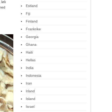
 løk
Estland
 med
Fiji
Finland
Frankrike
Georgia
Ghana
Haiti
Hellas
India
Indonesia
Iran
Irland
Island
Israel