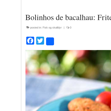
Bolinhos de bacalhau: Frite
posted in:
Fisk og skalldyr
|
0
Facebook
Twitter
Share