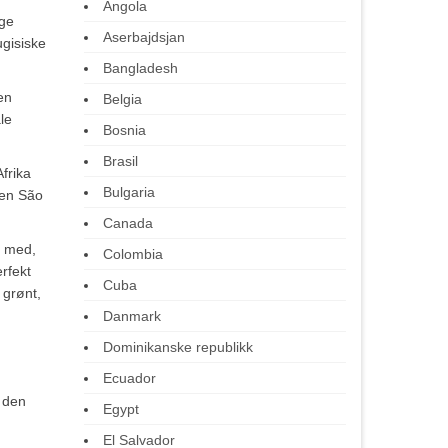
Angola
lge
Aserbajdsjan
ugisiske
Bangladesh
en
Belgia
le
Bosnia
Brasil
Afrika
Bulgaria
yen São
Canada
e med,
Colombia
rfekt
Cuba
 grønt,
Danmark
Dominikanske republikk
Ecuador
u den
Egypt
El Salvador