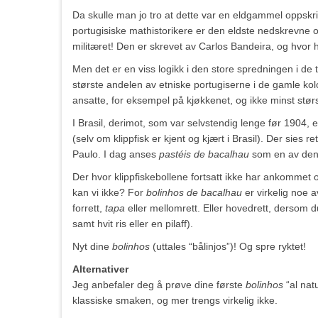
Da skulle man jo tro at dette var en eldgammel oppskrift
portugisiske mathistorikere er den eldste nedskrevne og
militæret! Den er skrevet av Carlos Bandeira, og hvor ha
Men det er en viss logikk i den store spredningen i de
største andelen av etniske portugiserne i de gamle kol
ansatte, for eksempel på kjøkkenet, og ikke minst størs
I Brasil, derimot, som var selvstendig lenge før 1904, er
(selv om klippfisk er kjent og kjært i Brasil). Der sies
Paulo. I dag anses
pastéis de bacalhau
som en av denn
Der hvor klippfiskebollene fortsatt ikke har ankommet o
kan vi ikke? For
bolinhos de bacalhau
er virkelig noe a
forrett,
tapa
eller mellomrett. Eller hovedrett, dersom 
samt hvit ris eller en pilaff).
Nyt dine
bolinhos
(uttales “bålinjos”)! Og spre ryktet!
Alternativer
Jeg anbefaler deg å prøve dine første
bolinhos
“al natu
klassiske smaken, og mer trengs virkelig ikke.