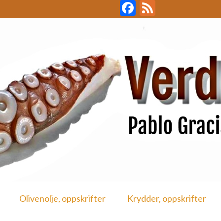
Facebook
Feed
Olivenolje, oppskrifter
Krydder, oppskrifter