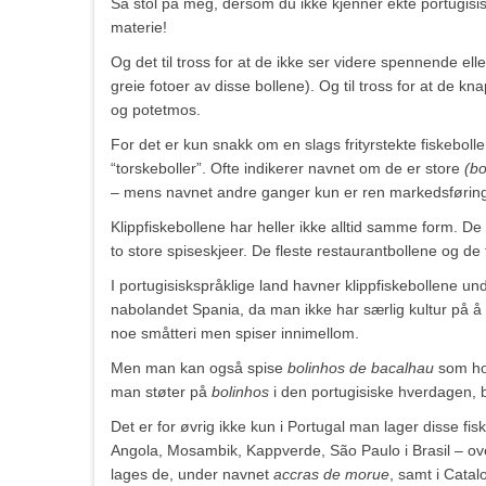
Så stol på meg, dersom du ikke kjenner ekte portugis
materie!
Og det til tross for at de ikke ser videre spennende elle
greie fotoer av disse bollene). Og til tross for at de 
og potetmos.
For det er kun snakk om en slags frityrstekte fiskebolle
“torskeboller”. Ofte indikerer navnet om de er store
(bo
– mens navnet andre ganger kun er ren markedsføring.
Klippfiskebollene har heller ikke alltid samme form. 
to store spiseskjeer. De fleste restaurantbollene og de
I portugisiskspråklige land havner klippfiskebollene u
nabolandet Spania, da man ikke har særlig kultur p
noe småtteri men spiser innimellom.
Men man kan også spise
bolinhos de bacalhau
som hov
man støter på
bolinhos
i den portugisiske hverdagen, bli
Det er for øvrig ikke kun i Portugal man lager disse fi
Angola, Mosambik, Kappverde, São Paulo i Brasil – ov
lages de, under navnet
accras de morue
, samt i Cata