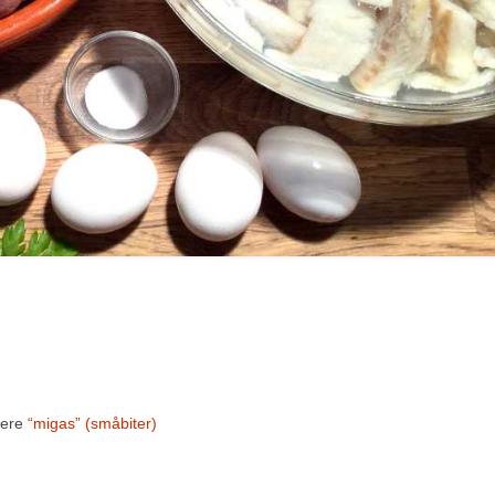
gere
“migas” (småbiter)