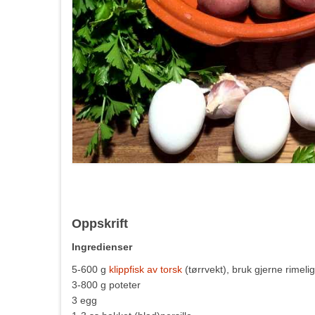
Oppskrift
Ingredienser
5-600 g
klippfisk av torsk
(tørrvekt), bruk gjerne rimeli
3-800 g poteter
3 egg