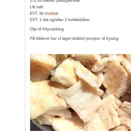
1-3 ss hakket (blad)persille
Litt salt
EVT. litt
muskat
EVT. 1 løk og/eller 2 hvitløkbåter
Olje til frityrsteking
På bildene har vi laget dobbel porsjon, til frysing.