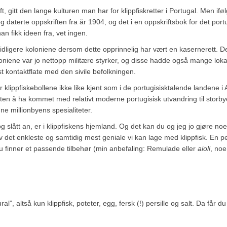
, gitt den lange kulturen man har for klippfiskretter i Portugal. Men ifø
 daterte oppskriften fra år 1904, og det i en oppskriftsbok for det port
n fikk ideen fra, vet ingen.
 tidligere koloniene dersom dette opprinnelig har vært en kasernerett. D
oniene var jo nettopp militære styrker, og disse hadde også mange loka
t kontaktflate med den sivile befolkningen.
 klippfiskebollene ikke like kjent som i de portugisisktalende landene i 
 retten å ha kommet med relativt moderne portugisisk utvandring til storb
e millionbyens spesialiteter.
g slått an, er i klippfiskens hjemland. Og det kan du og jeg jo gjøre no
v det enkleste og samtidig mest geniale vi kan lage med klippfisk. En pe
du finner et passende tilbehør (min anbefaling: Remulade eller
aioli
, noe
ral”, altså kun klippfisk, poteter, egg, fersk (!) persille og salt. Da får d