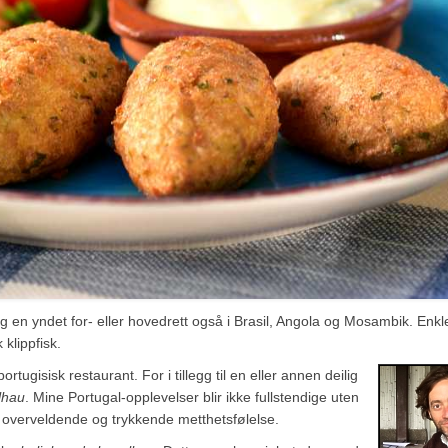
og en yndet for- eller hovedrett også i Brasil, Angola og Mosambik. Enkl
klippfisk.
ugisisk restaurant. For i tillegg til en eller annen deilig
lhau
. Mine Portugal-opplevelser blir ikke fullstendige uten
overveldende og trykkende metthetsfølelse.