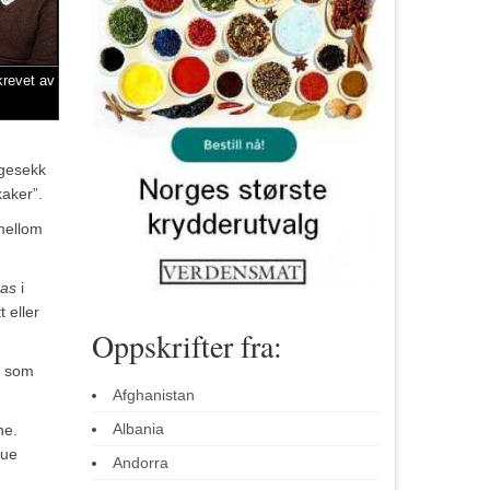
krevet av
agesekk
kaker”.
 mellom
pas
i
 eller
Oppskrifter fra:
e som
Afghanistan
Albania
ne.
que
Andorra