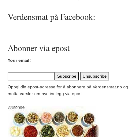
for:
Mirepoix
Verdensmat på Facebook:
Ñora
Norsk fjordkrydder
Paprikapulver, edelsøtt
Abonner via epost
Paprikapulver, pikant
Your email:
Parisisk pepper
Piment d’Espelette
Oppgi din epost-adresse for å abonnere på Verdensmat.no og
Purreløk (tørket)
motta varsler om nye innlegg via epost.
Quatre épices
Rosépepper
Salvie