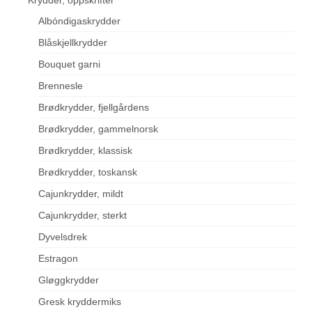
Albóndigaskrydder
Blåskjellkrydder
Bouquet garni
Brennesle
Brødkrydder, fjellgårdens
Brødkrydder, gammelnorsk
Brødkrydder, klassisk
Brødkrydder, toskansk
Cajunkrydder, mildt
Cajunkrydder, sterkt
Dyvelsdrek
Estragon
Gløggkrydder
Gresk kryddermiks