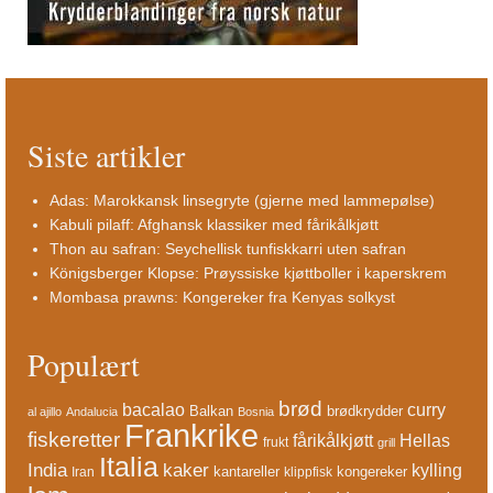
Siste artikler
Adas: Marokkansk linsegryte (gjerne med lammepølse)
Kabuli pilaff: Afghansk klassiker med fårikålkjøtt
Thon au safran: Seychellisk tunfiskkarri uten safran
Königsberger Klopse: Prøyssiske kjøttboller i kaperskrem
Mombasa prawns: Kongereker fra Kenyas solkyst
Populært
brød
bacalao
curry
Balkan
brødkrydder
al ajillo
Andalucia
Bosnia
Frankrike
fiskeretter
fårikålkjøtt
Hellas
frukt
grill
Italia
India
kaker
kylling
kantareller
kongereker
Iran
klippfisk