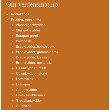
Om verdensmat.no
Kontakt oss
Krydder, oppskrifter
Albóndigaskrydder
Blåskjellkrydder
Bouquet garni
Brennesle
Brødkrydder, fjellgårdens
Brødkrydder, gammelnorsk
Brødkrydder, klassisk
Brødkrydder, toskansk
Cajunkrydder, mildt
Cajunkrydder, sterkt
Dyvelsdrek
Estragon
Gløggkrydder
Gresk kryddermiks
Gresskarkrydder
Guindillas