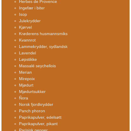
Herbes de Provence
Ingefær i biter
Isop
Julekrydder
Kjørvel
Krøderens husmannsmiks
Kvannrot
Lammekrydder, sydlandsk
Lavendel
Løpstikke
Massalé seychellois
Merian
Mirepoix
Mjødurt
Mjødurtsukker
Ñora
Norsk fjordkrydder
Panch phoron
Paprikapulver, edelsøtt
Paprikapulver, pikant
Parisisk pepper