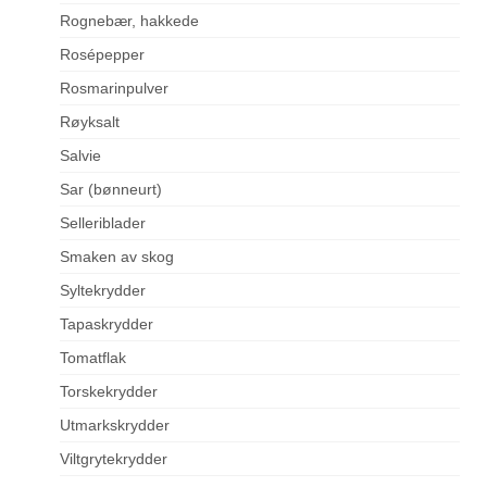
Rognebær, hakkede
Rosépepper
Rosmarinpulver
Røyksalt
Salvie
Sar (bønneurt)
Selleriblader
Smaken av skog
Syltekrydder
Tapaskrydder
Tomatflak
Torskekrydder
Utmarkskrydder
Viltgrytekrydder