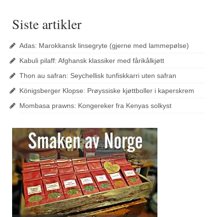
Siste artikler
Adas: Marokkansk linsegryte (gjerne med lammepølse)
Kabuli pilaff: Afghansk klassiker med fårikålkjøtt
Thon au safran: Seychellisk tunfiskkarri uten safran
Königsberger Klopse: Prøyssiske kjøttboller i kaperskrem
Mombasa prawns: Kongereker fra Kenyas solkyst