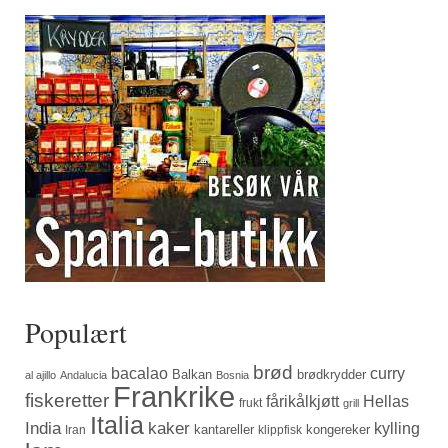
Populært
brød
bacalao
curry
Balkan
brødkrydder
al ajillo
Andalucia
Bosnia
Frankrike
fiskeretter
fårikålkjøtt
Hellas
frukt
grill
Italia
India
kaker
kylling
kantareller
kongereker
Iran
klippfisk