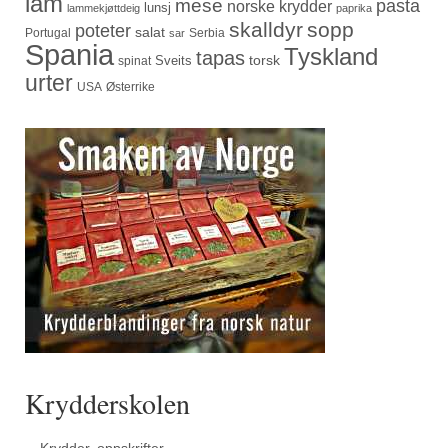
lam
mese
pasta
norske krydder
lunsj
lammekjøttdeig
paprika
skalldyr
sopp
poteter
salat
Portugal
Serbia
sar
Spania
Tyskland
tapas
torsk
Sveits
spinat
urter
USA
Østerrike
Krydderskolen
Krydder, oppskrifter