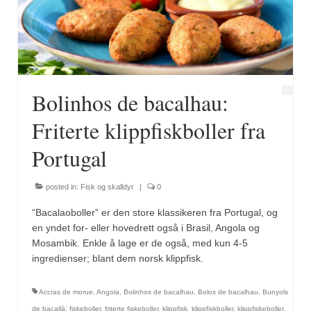
Fugl
Gryteretter
Kjøttretter
Bolinhos de bacalhau:
Snacks
Friterte klippfiskboller fra
Supper
Portugal
Vegetar
posted in:
Fisk og skalldyr
|
0
Olivenolje, oppskrifter
“Bacalaoboller” er den store klassikeren fra Portugal, og
Krydder, oppskrifter
en yndet for- eller hovedrett også i Brasil, Angola og
Mosambik. Enkle å lage er de også, med kun 4-5
Albóndigaskrydder
ingredienser; blant dem norsk klippfisk.
Bouquet garni
Accras de morue
,
Angola
,
Bolinhos de bacalhau
,
Bolos de bacalhau
,
Bunyols
de bacallà
,
fiskeboller
,
friterte fiskeboller
,
klippfisk
,
klippfiskboller
,
klippfiskeboller
,