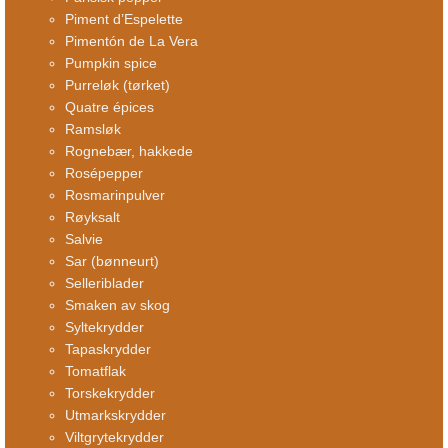
Piment d’Espelette
Pimentón de La Vera
Pumpkin spice
Purreløk (tørket)
Quatre épices
Ramsløk
Rognebær, hakkede
Rosépepper
Rosmarinpulver
Røyksalt
Salvie
Sar (bønneurt)
Selleriblader
Smaken av skog
Syltekrydder
Tapaskrydder
Tomatflak
Torskekrydder
Utmarkskrydder
Viltgrytekrydder