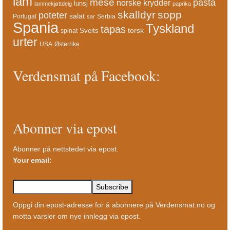
lam
mese
pasta
norske krydder
lunsj
lammekjøttdeig
paprika
skalldyr
sopp
poteter
salat
Portugal
Serbia
sar
Spania
Tyskland
tapas
torsk
Sveits
spinat
urter
USA
Østerrike
Verdensmat på Facebook:
Abonner via epost
Abonner på nettstedet via epost.
Your email:
Oppgi din epost-adresse for å abonnere på Verdensmat.no og
motta varsler om nye innlegg via epost.