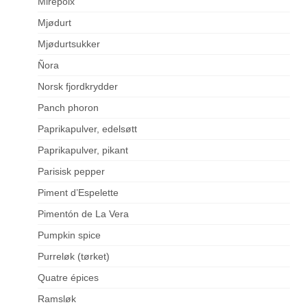
Mirepoix
Mjødurt
Mjødurtsukker
Ñora
Norsk fjordkrydder
Panch phoron
Paprikapulver, edelsøtt
Paprikapulver, pikant
Parisisk pepper
Piment d’Espelette
Pimentón de La Vera
Pumpkin spice
Purreløk (tørket)
Quatre épices
Ramsløk