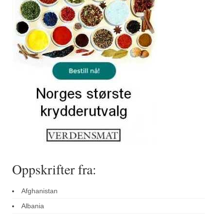
Sar (bønneurt)
Selleriblader
Smaken av skog
Tapaskrydder
Tomatflak
Om oss
Kontakt oss
Nettbutikk
Oppskrifter fra:
Afghanistan
Albania