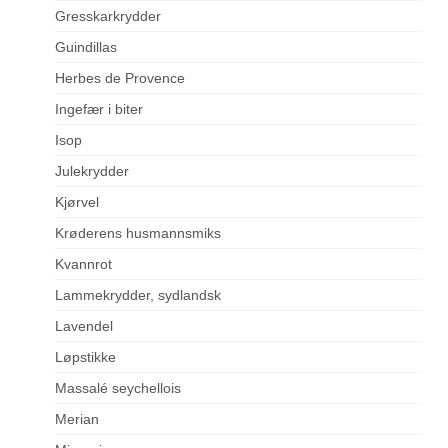
Gresskarkrydder
Guindillas
Herbes de Provence
Ingefær i biter
Isop
Julekrydder
Kjørvel
Krøderens husmannsmiks
Kvannrot
Lammekrydder, sydlandsk
Lavendel
Løpstikke
Massalé seychellois
Merian