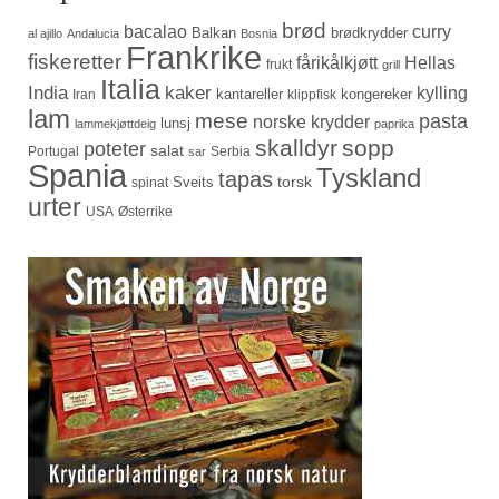
brød
bacalao
curry
Balkan
brødkrydder
al ajillo
Andalucia
Bosnia
Frankrike
fiskeretter
fårikålkjøtt
Hellas
frukt
grill
Italia
India
kaker
kylling
kantareller
kongereker
Iran
klippfisk
lam
mese
pasta
norske krydder
lunsj
lammekjøttdeig
paprika
skalldyr
sopp
poteter
salat
Portugal
Serbia
sar
Spania
Tyskland
tapas
torsk
Sveits
spinat
urter
USA
Østerrike