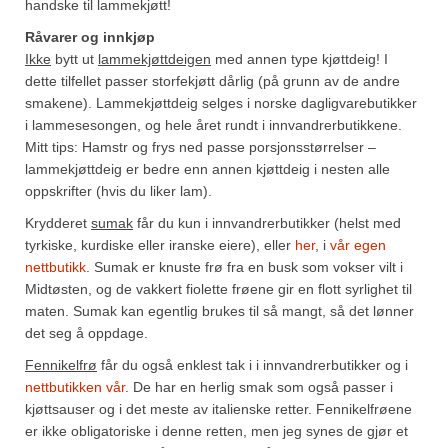
handske til lammekjøtt!
Råvarer og innkjøp
Ikke
bytt ut
lammekjøttdeigen
med annen type kjøttdeig! I
dette tilfellet passer storfekjøtt dårlig (på grunn av de andre
smakene). Lammekjøttdeig selges i norske dagligvarebutikker
i lammesesongen, og hele året rundt i innvandrerbutikkene.
Mitt tips: Hamstr og frys ned passe porsjonsstørrelser –
lammekjøttdeig er bedre enn annen kjøttdeig i nesten alle
oppskrifter (hvis du liker lam).
Krydderet
sumak
får du kun i innvandrerbutikker (helst med
tyrkiske, kurdiske eller iranske eiere), eller
her
, i
vår egen
nettbutikk
. Sumak er knuste frø fra en busk som vokser vilt i
Midtøsten, og de vakkert fiolette frøene gir en flott syrlighet til
maten. Sumak kan egentlig brukes til så mangt, så det lønner
det seg å oppdage.
Fennikelfrø
får du også enklest tak i i innvandrerbutikker og i
nettbutikken vår
. De har en herlig smak som også passer i
kjøttsauser og i det meste av italienske retter. Fennikelfrøene
er ikke obligatoriske i denne retten, men jeg synes de gjør et