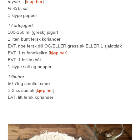
mynte
– [
kjøp her
]
m
½-¾ ts salt
1 klype pepper
Til urtejogurt:
100-150 ml (gresk) jogurt
1 liten bunt fersk koriander
EVT. noe fersk dill OG/ELLER gressløk ELLER 1 sjalottløk
EVT. 1 ts fennikelfrø [
kjøp her
]
m
EVT. 1 hvitløkbåt
1 klype salt og pepper
Tilbehør:
50-75 g smeltet smør
1-2 ss sumak [
kjøp her
]
m
EVT. litt fersk koriander