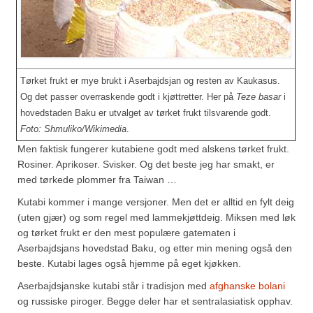
Sar (bønneurt)
Selleriblader
Smaken av skog
Tørket frukt er mye brukt i Aserbajdsjan og resten av Kaukasus.
Tapaskrydder
Og det passer overraskende godt i kjøttretter. Her på
Teze basar
i
hovedstaden Baku er utvalget av tørket frukt tilsvarende godt.
Tomatflak
Foto: Shmuliko/Wikimedia
.
Om oss
Men faktisk fungerer kutabiene godt med alskens tørket frukt.
Rosiner. Aprikoser. Svisker. Og det beste jeg har smakt, er
Kontakt oss
med tørkede plommer fra Taiwan …
Kutabi kommer i mange versjoner. Men det er alltid en fylt deig
Nettbutikk
(uten gjær) og som regel med lammekjøttdeig. Miksen med løk
og tørket frukt er den mest populære gatematen i
Aserbajdsjans hovedstad Baku, og etter min mening også den
beste. Kutabi lages også hjemme på eget kjøkken.
Aserbajdsjanske kutabi står i tradisjon med
afghanske bolani
og russiske piroger. Begge deler har et sentralasiatisk opphav.