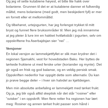
Og jeg vil sette kutabiene høyest, et bitte lite hakk over
bolaniene. Grunnen til det er at kutabiene danner et fullverdig
måltid, mens bolaniene (med godt, men beskjedent fyll) er mer
en forrett eller et mellommåltid.
Og tilbehøret, urtejogurten, har jeg forlengst trykket til mitt
bryst og funnet flere bruksområder til. Men jeg må innrømme
at jeg pleier å lure inn en hakket hvitløksbåt i jogurten, selv om
oppskriftene fra Aserbajdsjan sier “nei” …
Versjoner
En lokal versjon av lammekjøttfyllet er slik man krydrer det i
regionen Sjamakhi, vest for hovedstaden Baku. Her byttes de
tørkede fruktene ut med ferske urter (koriander og mynte). Det
gir også en frisk og god balanse, og en veldig persisk smak.
Oppskriften nedenfor har oppgitt dette som alternativ. Du kan
jo prøve begge deler – i hver sin halvdel av kjøttdeigen.
Men min absolutte anbefaling er lammekjøtt med tørket frukt.
Og ja, jeg blir også alltid skeptisk når det står “rosiner” eller
“svisker” i en oppskrift. Men flere retter fra regionen har lært
meg: Rosiner og annen tørket frukt passer som hånd i