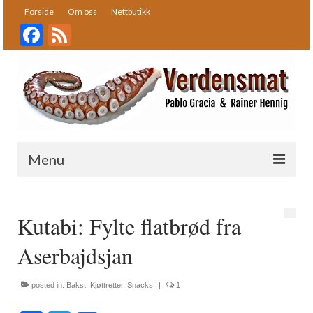
Forside
Om oss
Nettbutikk
Facebook
Feed
Menu
Forside
Kutabi: Fylte flatbrød fra
Oppskrifter
Aserbajdsjan
Bakst
Desserter
posted in:
Bakst
,
Kjøttretter
,
Snacks
|
1
Fisk og skalldyr