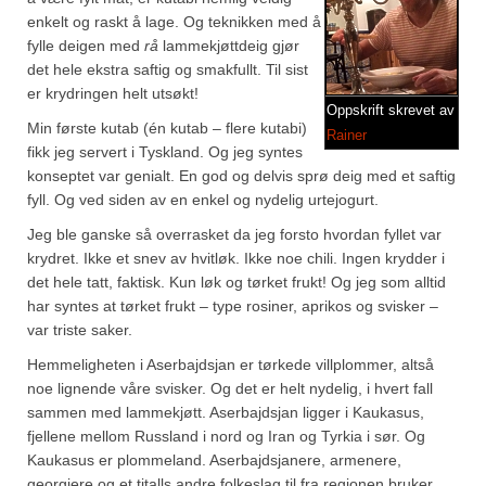
Brennesle
enkelt og raskt å lage. Og teknikken med å
Cajunkrydder, mildt
fylle deigen med
rå
lammekjøttdeig gjør
det hele ekstra saftig og smakfullt. Til sist
Cajunkrydder, sterkt
er krydringen helt utsøkt!
Oppskrift skrevet av
Min første kutab (én kutab – flere kutabi)
Estragon
Rainer
fikk jeg servert i Tyskland. Og jeg syntes
konseptet var genialt. En god og delvis sprø deig med et saftig
Guindillas
fyll. Og ved siden av en enkel og nydelig urtejogurt.
Herbes de Provence
Jeg ble ganske så overrasket da jeg forsto hvordan fyllet var
krydret. Ikke et snev av hvitløk. Ikke noe chili. Ingen krydder i
Kjørvel
det hele tatt, faktisk. Kun løk og tørket frukt! Og jeg som alltid
har syntes at tørket frukt – type rosiner, aprikos og svisker –
Krøderens husmannsmiks
var triste saker.
Løpstikke
Hemmeligheten i Aserbajdsjan er tørkede villplommer, altså
noe lignende våre svisker. Og det er helt nydelig, i hvert fall
Massalé seychellois
sammen med lammekjøtt. Aserbajdsjan ligger i Kaukasus,
fjellene mellom Russland i nord og Iran og Tyrkia i sør. Og
Merian
Kaukasus er plommeland. Aserbajdsjanere, armenere,
georgiere og et titalls andre folkeslag til fra regionen bruker