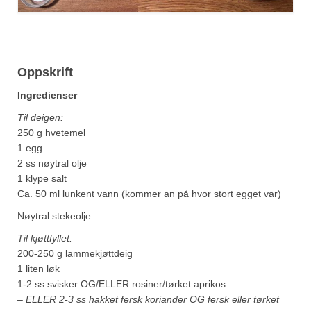
Oppskrift
Ingredienser
Til deigen:
250 g hvetemel
1 egg
2 ss nøytral olje
1 klype salt
Ca. 50 ml lunkent vann (kommer an på hvor stort egget var)
Nøytral stekeolje
Til kjøttfyllet:
200-250 g lammekjøttdeig
1 liten løk
1-2 ss svisker OG/ELLER rosiner/tørket aprikos
– ELLER 2-3 ss hakket fersk koriander OG fersk eller tørket