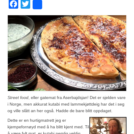
Facebook
Twitter
Share
Fugl
Gryteretter
Kjøttretter
Snacks
Supper
Vegetar
Olivenolje, oppskrifter
Krydder, oppskrifter
Street food
, eller gatemat fra Aserbajdsjan! Det er sjelden vare
i Norge, men akkurat kutabi med lammekjøttdeig har det i seg
Albóndigaskrydder
og ville slått an her også. Hadde de bare blitt oppdaget.
Dette er en hurtigmatrett jeg er
Bouquet garni
kjempefornøyd med å ha blitt kjent med. Til
å være fylt mat, er kutabi nemlig veldig