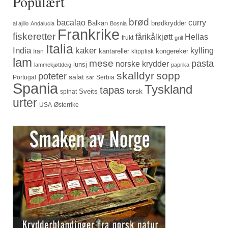
Populært
brød
bacalao
curry
Balkan
brødkrydder
al ajillo
Andalucia
Bosnia
Frankrike
fiskeretter
fårikålkjøtt
Hellas
frukt
grill
Italia
India
kaker
kylling
kantareller
kongereker
Iran
klippfisk
lam
mese
pasta
norske krydder
lunsj
lammekjøttdeig
paprika
skalldyr
sopp
poteter
salat
Portugal
Serbia
sar
Spania
Tyskland
tapas
torsk
Sveits
spinat
urter
USA
Østerrike