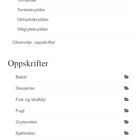
Tomatflak
Torskekrydder
Utmarkskrydder
Viltgrytekrydder
Olivenolje, oppskrifter
Oppskrifter
Bakst
Desserter
Fisk og skalldyr
Fugl
Gryteretter
Kjøttretter