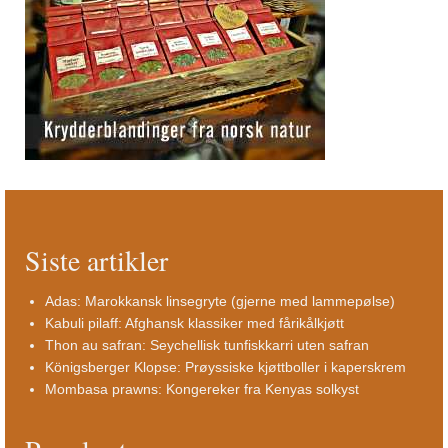
Siste artikler
Adas: Marokkansk linsegryte (gjerne med lammepølse)
Kabuli pilaff: Afghansk klassiker med fårikålkjøtt
Thon au safran: Seychellisk tunfiskkarri uten safran
Königsberger Klopse: Prøyssiske kjøttboller i kaperskrem
Mombasa prawns: Kongereker fra Kenyas solkyst