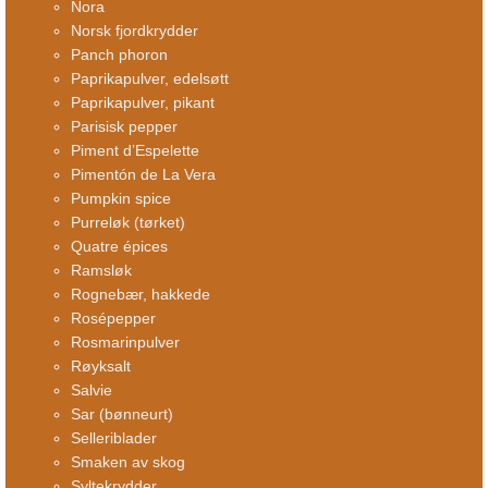
Ñora
Norsk fjordkrydder
Panch phoron
Paprikapulver, edelsøtt
Paprikapulver, pikant
Parisisk pepper
Piment d’Espelette
Pimentón de La Vera
Pumpkin spice
Purreløk (tørket)
Quatre épices
Ramsløk
Rognebær, hakkede
Rosépepper
Rosmarinpulver
Røyksalt
Salvie
Sar (bønneurt)
Selleriblader
Smaken av skog
Syltekrydder