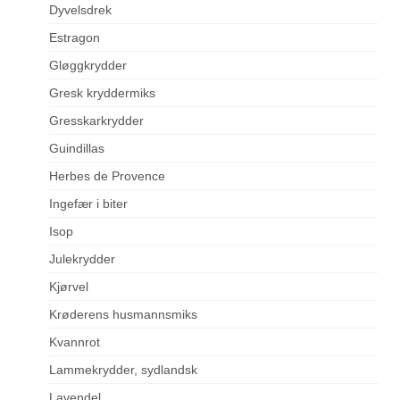
Dyvelsdrek
Estragon
Gløggkrydder
Gresk kryddermiks
Gresskarkrydder
Guindillas
Herbes de Provence
Ingefær i biter
Isop
Julekrydder
Kjørvel
Krøderens husmannsmiks
Kvannrot
Lammekrydder, sydlandsk
Lavendel