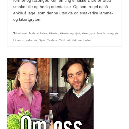
former og fasonger. Kun én ting er sikkert: De er alltid
Mirepoix
smakefulle og herlig orientalske. Og som regel også
Ñora
enkle å lage, som denne utsøkte og smaksrike lamme-
og kikertgryten.
Norsk fjordkrydder
baharat
,
Jakhnet helve
,
kikerter
,
kikerter og kjøtt
,
kikertgryte
,
lam
,
lammegryte
,
Paprikapulver, edelsøtt
Libanon
,
safranris
,
Syria
,
Yakhne
,
Yakhnet
,
Yakhnet helve
Paprikapulver, pikant
Parisisk pepper
Piment d’Espelette
Purreløk (tørket)
Quatre épices
Rosépepper
Salvie