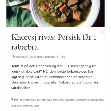
Fugl
Gryteretter
Kjøttretter
Khoresj rivas: Persisk får-i-
Snacks
rabarbra
Supper
posted in:
Gryteretter
,
Kjøttretter
|
0
Vegetar
Tenk litt på det: Rabarbra og lam … Høres egentlig litt
Olivenolje, oppskrifter
logisk ut, ikke sant? Når den første forbauselsen har
lagt seg, altså. I Iran er kombinasjonen en selvfølge.
Krydder, oppskrifter
Den heter khoresh rivas, eller “rabarbragryte”, og er en
vårklassiker.
Albóndigaskrydder
Iran
,
Khoresh rivas
,
Khoresj rivas
,
lam
,
lam-i-rabarbra
,
lammegryte
,
persisk lam
,
Bouquet garni
rabarbra
,
safranris
,
urter