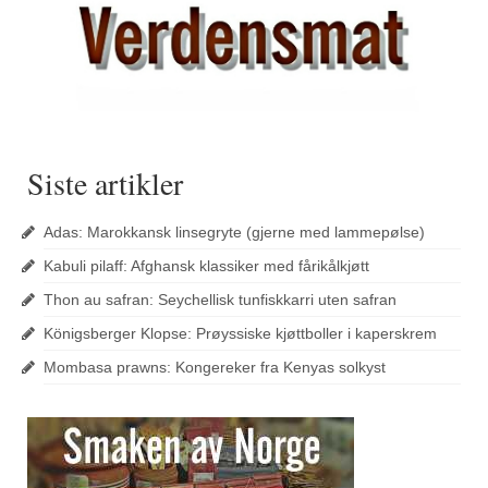
Siste artikler
Adas: Marokkansk linsegryte (gjerne med lammepølse)
Kabuli pilaff: Afghansk klassiker med fårikålkjøtt
Thon au safran: Seychellisk tunfiskkarri uten safran
Königsberger Klopse: Prøyssiske kjøttboller i kaperskrem
Mombasa prawns: Kongereker fra Kenyas solkyst