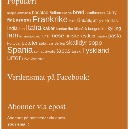
Populært
brød
bacalao
curry
Balkan
brødkrydder
al ajillo
Andalucia
Bosnia
Frankrike
fiskeretter
fårikålkjøtt
Hellas
frukt
grill
Italia
India
kaker
kylling
kantareller
kongereker
Iran
klippfisk
lam
mese
pasta
norske krydder
lunsj
lammekjøttdeig
paprika
skalldyr
sopp
poteter
salat
Portugal
Serbia
sar
Spania
Tyskland
tapas
torsk
Sveits
spinat
urter
USA
Østerrike
Verdensmat på Facebook:
Abonner via epost
Abonner på nettstedet via epost.
Your email: