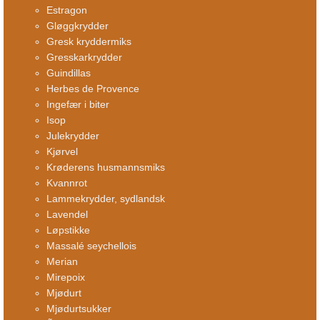
Estragon
Gløggkrydder
Gresk kryddermiks
Gresskarkrydder
Guindillas
Herbes de Provence
Ingefær i biter
Isop
Julekrydder
Kjørvel
Krøderens husmannsmiks
Kvannrot
Lammekrydder, sydlandsk
Lavendel
Løpstikke
Massalé seychellois
Merian
Mirepoix
Mjødurt
Mjødurtsukker