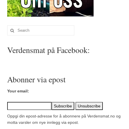
Sar (bønneurt)
Selleriblader
Smaken av skog
Search
for:
Tapaskrydder
Verdensmat på Facebook:
Tomatflak
Om oss
Kontakt oss
Abonner via epost
Nettbutikk
Your email:
Oppgi din epost-adresse for å abonnere på Verdensmat.no og
motta varsler om nye innlegg via epost.