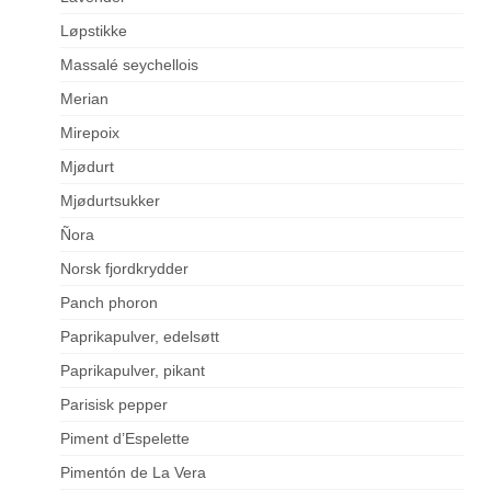
Løpstikke
Massalé seychellois
Merian
Mirepoix
Mjødurt
Mjødurtsukker
Ñora
Norsk fjordkrydder
Panch phoron
Paprikapulver, edelsøtt
Paprikapulver, pikant
Parisisk pepper
Piment d’Espelette
Pimentón de La Vera