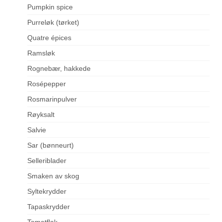
Pumpkin spice
Purreløk (tørket)
Quatre épices
Ramsløk
Rognebær, hakkede
Rosépepper
Rosmarinpulver
Røyksalt
Salvie
Sar (bønneurt)
Selleriblader
Smaken av skog
Syltekrydder
Tapaskrydder