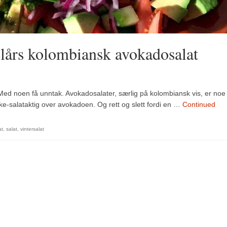
lårs kolombiansk avokadosalat
r. Med noen få unntak. Avokadosalater, særlig på kolombiansk vis, er noe
kke-salataktig over avokadoen. Og rett og slett fordi en …
Continued
at
,
salat
,
vintersalat