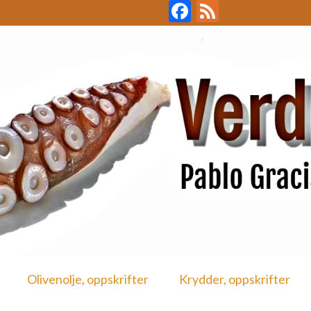
Facebook
Feed
Olivenolje, oppskrifter
Krydder, oppskrifter