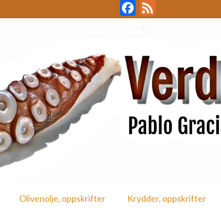
Facebook
Feed
Olivenolje, oppskrifter
Krydder, oppskrifter