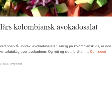
lårs kolombiansk avokadosalat
r. Med noen få unntak. Avokadosalater, særlig på kolombiansk vis, er noe
kke-salataktig over avokadoen. Og rett og slett fordi en …
Continued
at
,
salat
,
vintersalat