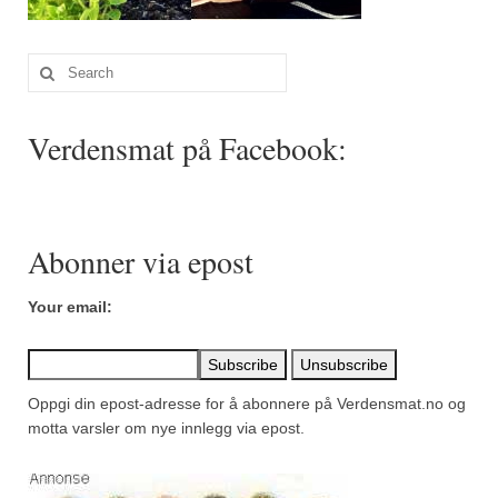
Sar (bønneurt)
Selleriblader
Search
for:
Smaken av skog
Verdensmat på Facebook:
Tapaskrydder
Tomatflak
Om oss
Abonner via epost
Kontakt oss
Your email:
Nettbutikk
Oppgi din epost-adresse for å abonnere på Verdensmat.no og
motta varsler om nye innlegg via epost.