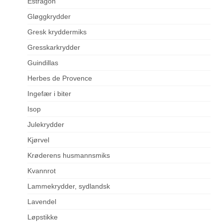
Estragon
Gløggkrydder
Gresk kryddermiks
Gresskarkrydder
Guindillas
Herbes de Provence
Ingefær i biter
Isop
Julekrydder
Kjørvel
Krøderens husmannsmiks
Kvannrot
Lammekrydder, sydlandsk
Lavendel
Løpstikke