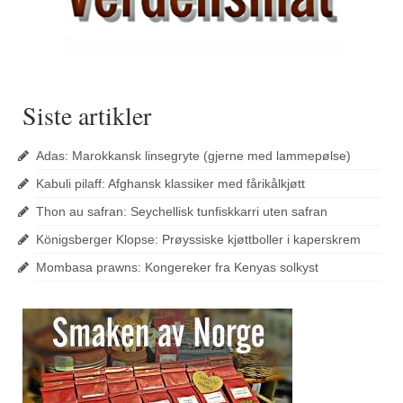
Siste artikler
Adas: Marokkansk linsegryte (gjerne med lammepølse)
Kabuli pilaff: Afghansk klassiker med fårikålkjøtt
Thon au safran: Seychellisk tunfiskkarri uten safran
Königsberger Klopse: Prøyssiske kjøttboller i kaperskrem
Mombasa prawns: Kongereker fra Kenyas solkyst