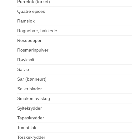
Purreløk (tørket)
Quatre épices
Ramsløk
Rognebær, hakkede
Rosépepper
Rosmarinpulver
Røyksalt
Salvie
Sar (bønneurt)
Selleriblader
Smaken av skog
Syltekrydder
Tapaskrydder
Tomatflak
Torskekrydder