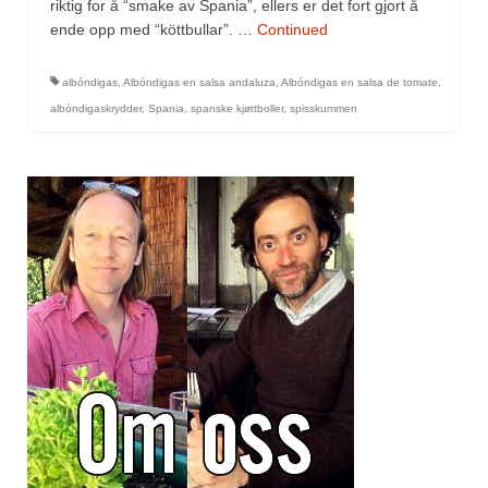
Mirepoix
riktig for å “smake av Spania”, ellers er det fort gjort å
ende opp med “köttbullar”. …
Continued
Ñora
albóndigas
,
Albóndigas en salsa andaluza
,
Albóndigas en salsa de tomate
,
Norsk fjordkrydder
albóndigaskrydder
,
Spania
,
spanske kjøttboller
,
spisskummen
Paprikapulver, edelsøtt
Paprikapulver, pikant
Parisisk pepper
Piment d’Espelette
Purreløk (tørket)
Quatre épices
Rosépepper
Salvie