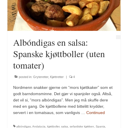
Fugl
Gryteretter
Kjøttretter
Albóndigas en salsa:
Snacks
Spanske kjøttboller (uten
Supper
tomater)
Vegetar
posted in:
Gryteretter
,
Kjøttretter
|
4
Olivenolje, oppskrifter
Nordmenn snakker gjerne om “mors kjøttkaker” som et
Krydder, oppskrifter
godt barndomsminne. Det gjør vi spanjoler også. Altså,
det vil si, “mors albóndigas”. Men jeg må skuffe dere
Albóndigaskrydder
med en gang. De kjøttbollene med bittelitt krydder,
servert i en tomatsaus, som vanligvis …
Continued
Bouquet garni
albóndigas
,
Andalucia
,
kjøttboller
,
salsa
,
sefardiske kjøkken
,
Spania
,