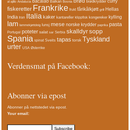
brød
bacalao
curry
Balkan
brødkrydder
al ajillo
Andalucia
Bosnia
Frankrike
fiskeretter
fårikålkjøtt
Hellas
frukt
grill
Italia
India
kaker
kylling
kantareller
kongereker
Iran
klippfisk
lam
mese
pasta
norske krydder
lunsj
lammekjøttdeig
paprika
skalldyr
sopp
poteter
salat
Portugal
Serbia
sar
Spania
Tyskland
tapas
torsk
Sveits
spinat
urter
USA
Østerrike
Verdensmat på Facebook:
Abonner via epost
Abonner på nettstedet via epost.
Your email: