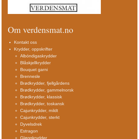
Om verdensmat.no
Kontakt oss
Krydder, oppskrifter
Albóndigaskrydder
Blåskjellkrydder
Bouquet garni
Brennesle
Brødkrydder, fjellgårdens
Brødkrydder, gammelnorsk
Brødkrydder, klassisk
Brødkrydder, toskansk
Cajunkrydder, mildt
Cajunkrydder, sterkt
Dyvelsdrek
Estragon
Gløggkrydder