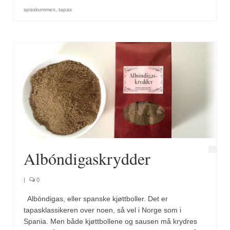
Brennesle
spisskummen
,
tapas
Cajunkrydder, mildt
Cajunkrydder, sterkt
Estragon
Guindillas
Herbes de Provence
Kjørvel
Krøderens husmannsmiks
Albóndigaskrydder
Løpstikke
|
0
Massalé seychellois
Albóndigas, eller spanske kjøttboller. Det er
tapasklassikeren over noen, så vel i Norge som i
Merian
Spania. Men både kjøttbollene og sausen må krydres