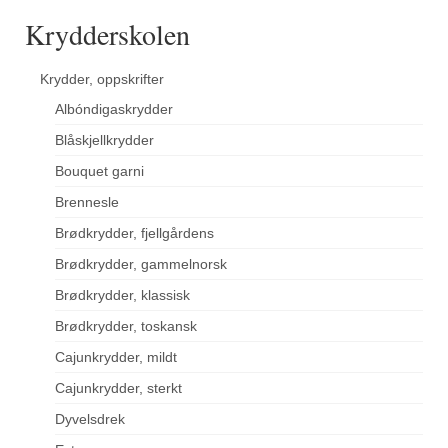
Krydderskolen
Krydder, oppskrifter
Albóndigaskrydder
Blåskjellkrydder
Bouquet garni
Brennesle
Brødkrydder, fjellgårdens
Brødkrydder, gammelnorsk
Brødkrydder, klassisk
Brødkrydder, toskansk
Cajunkrydder, mildt
Cajunkrydder, sterkt
Dyvelsdrek