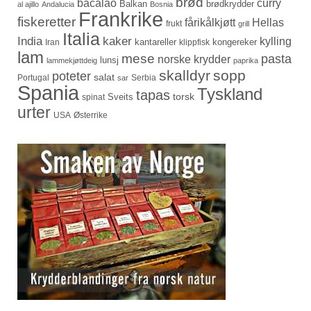
brød
bacalao
curry
Balkan
brødkrydder
al ajillo
Andalucia
Bosnia
Frankrike
fiskeretter
fårikålkjøtt
Hellas
frukt
grill
Italia
India
kaker
kylling
kantareller
kongereker
Iran
klippfisk
lam
mese
pasta
norske krydder
lunsj
lammekjøttdeig
paprika
skalldyr
sopp
poteter
salat
Portugal
Serbia
sar
Spania
Tyskland
tapas
torsk
Sveits
spinat
urter
USA
Østerrike