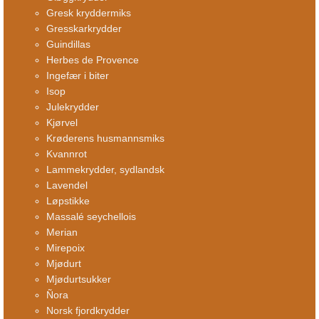
Gresk kryddermiks
Gresskarkrydder
Guindillas
Herbes de Provence
Ingefær i biter
Isop
Julekrydder
Kjørvel
Krøderens husmannsmiks
Kvannrot
Lammekrydder, sydlandsk
Lavendel
Løpstikke
Massalé seychellois
Merian
Mirepoix
Mjødurt
Mjødurtsukker
Ñora
Norsk fjordkrydder