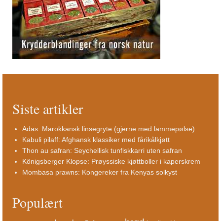
Siste artikler
Adas: Marokkansk linsegryte (gjerne med lammepølse)
Kabuli pilaff: Afghansk klassiker med fårikålkjøtt
Thon au safran: Seychellisk tunfiskkarri uten safran
Königsberger Klopse: Prøyssiske kjøttboller i kaperskrem
Mombasa prawns: Kongereker fra Kenyas solkyst
Populært