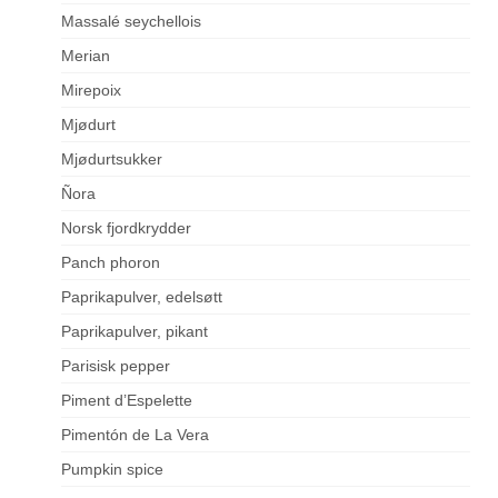
Massalé seychellois
Merian
Mirepoix
Mjødurt
Mjødurtsukker
Ñora
Norsk fjordkrydder
Panch phoron
Paprikapulver, edelsøtt
Paprikapulver, pikant
Parisisk pepper
Piment d’Espelette
Pimentón de La Vera
Pumpkin spice