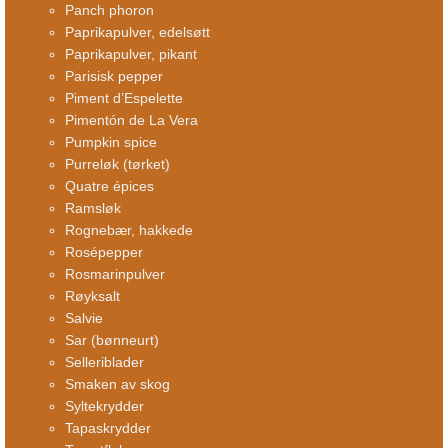
Panch phoron
Paprikapulver, edelsøtt
Paprikapulver, pikant
Parisisk pepper
Piment d’Espelette
Pimentón de La Vera
Pumpkin spice
Purreløk (tørket)
Quatre épices
Ramsløk
Rognebær, hakkede
Rosépepper
Rosmarinpulver
Røyksalt
Salvie
Sar (bønneurt)
Selleriblader
Smaken av skog
Syltekrydder
Tapaskrydder