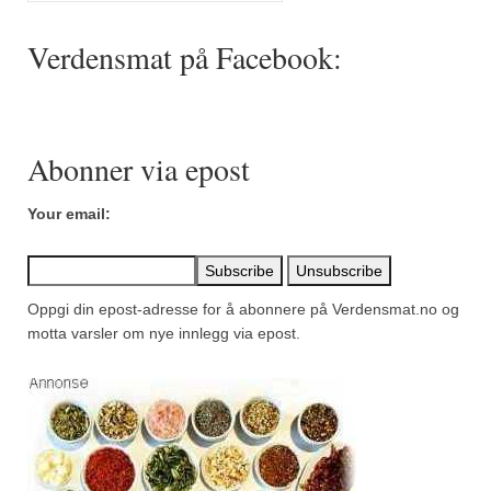
Mirepoix
Verdensmat på Facebook:
Ñora
Norsk fjordkrydder
Paprikapulver, edelsøtt
Abonner via epost
Paprikapulver, pikant
Your email:
Parisisk pepper
Piment d’Espelette
Oppgi din epost-adresse for å abonnere på Verdensmat.no og
Purreløk (tørket)
motta varsler om nye innlegg via epost.
Quatre épices
Rosépepper
Salvie