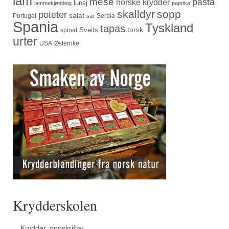
lam
mese
pasta
norske krydder
lunsj
lammekjøttdeig
paprika
skalldyr
sopp
poteter
salat
Portugal
Serbia
sar
Spania
Tyskland
tapas
torsk
Sveits
spinat
urter
USA
Østerrike
Krydderskolen
Krydder, oppskrifter