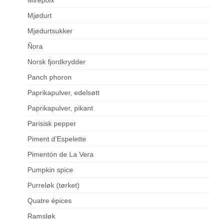
Mjødurt
Mjødurtsukker
Ñora
Norsk fjordkrydder
Panch phoron
Paprikapulver, edelsøtt
Paprikapulver, pikant
Parisisk pepper
Piment d’Espelette
Pimentón de La Vera
Pumpkin spice
Purreløk (tørket)
Quatre épices
Ramsløk