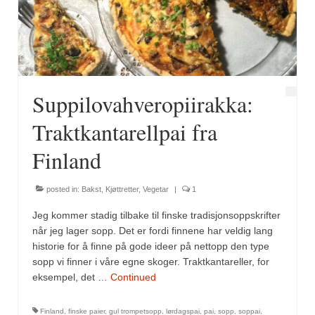
Fugl
Gryteretter
Kjøttretter
Suppilovahveropiirakka:
Snacks
Traktkantarellpai fra
Supper
Finland
Vegetar
posted in:
Bakst
,
Kjøttretter
,
Vegetar
|
1
Olivenolje, oppskrifter
Jeg kommer stadig tilbake til finske tradisjonsoppskrifter
Krydder, oppskrifter
når jeg lager sopp. Det er fordi finnene har veldig lang
historie for å finne på gode ideer på nettopp den type
Albóndigaskrydder
sopp vi finner i våre egne skoger. Traktkantareller, for
eksempel, det …
Continued
Bouquet garni
Finland
,
finske paier
,
gul trompetsopp
,
lørdagspai
,
pai
,
sopp
,
soppai
,