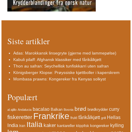
Siste artikler
Adas: Marokkansk linsegryte (gjerne med lammepølse)
Kabuli pilaff: Afghansk klassiker med fårikålkjøtt
Thon au safran: Seychellisk tunfiskkarri uten safran
Königsberger Klopse: Prøyssiske kjøttboller i kaperskrem
Mombasa prawns: Kongereker fra Kenyas solkyst
Populært
brød
bacalao
curry
Balkan
brødkrydder
al ajillo
Andalucia
Bosnia
Frankrike
fiskeretter
fårikålkjøtt
Hellas
frukt
grill
Italia
India
kaker
kylling
kantareller
kongereker
Iran
klippfisk