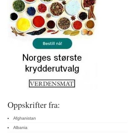
Sar (bønneurt)
Selleriblader
Smaken av skog
Tapaskrydder
Tomatflak
Om oss
Kontakt oss
Nettbutikk
Oppskrifter fra:
Afghanistan
Albania