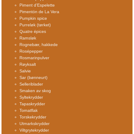
Piment d’Espelette
Pimentón de La Vera
Pumpkin spice
Purreløk (tørket)
Quatre épices
Ramsløk
Rognebær, hakkede
Rosépepper
Rosmarinpulver
Røyksalt
Salvie
Sar (bønneurt)
Selleriblader
Smaken av skog
Syltekrydder
Tapaskrydder
Tomatflak
Torskekrydder
Utmarkskrydder
Viltgrytekrydder