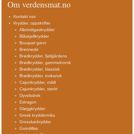
Om verdensmat.no
Kontakt oss
Krydder, oppskrifter
Albóndigaskrydder
Blåskjellkrydder
Bouquet garni
Brennesle
Brødkrydder, fjellgårdens
Brødkrydder, gammelnorsk
Brødkrydder, klassisk
Brødkrydder, toskansk
Cajunkrydder, mildt
Cajunkrydder, sterkt
Dyvelsdrek
Estragon
Gløggkrydder
Gresk kryddermiks
Gresskarkrydder
Guindillas