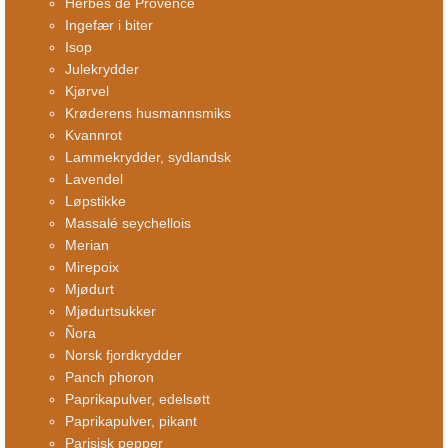
Herbes de Provence
Ingefær i biter
Isop
Julekrydder
Kjørvel
Krøderens husmannsmiks
Kvannrot
Lammekrydder, sydlandsk
Lavendel
Løpstikke
Massalé seychellois
Merian
Mirepoix
Mjødurt
Mjødurtsukker
Ñora
Norsk fjordkrydder
Panch phoron
Paprikapulver, edelsøtt
Paprikapulver, pikant
Parisisk pepper