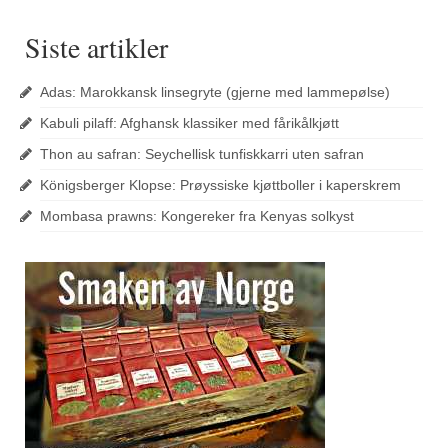
Siste artikler
Adas: Marokkansk linsegryte (gjerne med lammepølse)
Kabuli pilaff: Afghansk klassiker med fårikålkjøtt
Thon au safran: Seychellisk tunfiskkarri uten safran
Königsberger Klopse: Prøyssiske kjøttboller i kaperskrem
Mombasa prawns: Kongereker fra Kenyas solkyst