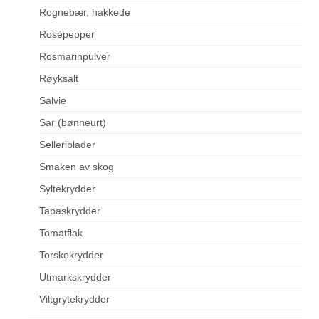
Rognebær, hakkede
Rosépepper
Rosmarinpulver
Røyksalt
Salvie
Sar (bønneurt)
Selleriblader
Smaken av skog
Syltekrydder
Tapaskrydder
Tomatflak
Torskekrydder
Utmarkskrydder
Viltgrytekrydder