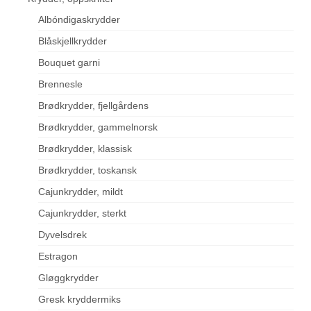
Albóndigaskrydder
Blåskjellkrydder
Bouquet garni
Brennesle
Brødkrydder, fjellgårdens
Brødkrydder, gammelnorsk
Brødkrydder, klassisk
Brødkrydder, toskansk
Cajunkrydder, mildt
Cajunkrydder, sterkt
Dyvelsdrek
Estragon
Gløggkrydder
Gresk kryddermiks