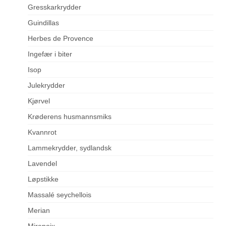
Gresskarkrydder
Guindillas
Herbes de Provence
Ingefær i biter
Isop
Julekrydder
Kjørvel
Krøderens husmannsmiks
Kvannrot
Lammekrydder, sydlandsk
Lavendel
Løpstikke
Massalé seychellois
Merian
Mirepoix