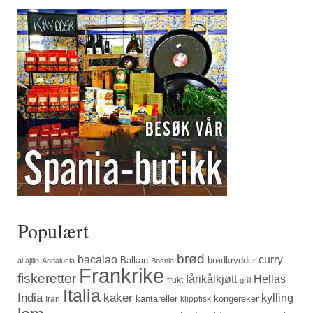
Populært
brød
bacalao
curry
Balkan
brødkrydder
al ajillo
Andalucia
Bosnia
Frankrike
fiskeretter
fårikålkjøtt
Hellas
frukt
grill
Italia
India
kaker
kylling
kantareller
kongereker
Iran
klippfisk