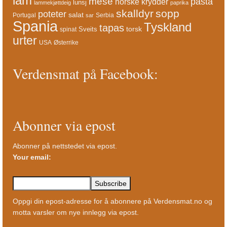
lam
mese
pasta
norske krydder
lunsj
lammekjøttdeig
paprika
skalldyr
sopp
poteter
salat
Portugal
Serbia
sar
Spania
Tyskland
tapas
torsk
Sveits
spinat
urter
USA
Østerrike
Verdensmat på Facebook:
Abonner via epost
Abonner på nettstedet via epost.
Your email:
Oppgi din epost-adresse for å abonnere på Verdensmat.no og
motta varsler om nye innlegg via epost.