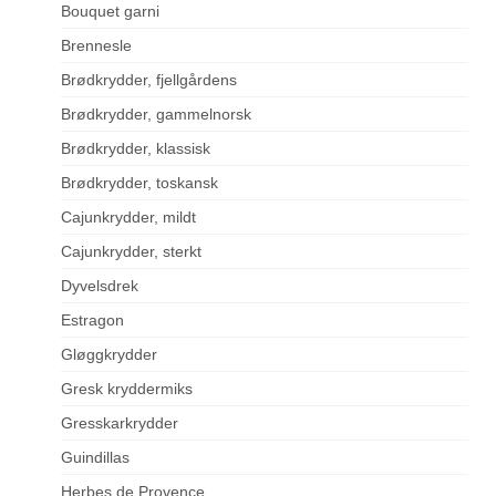
Bouquet garni
Brennesle
Brødkrydder, fjellgårdens
Brødkrydder, gammelnorsk
Brødkrydder, klassisk
Brødkrydder, toskansk
Cajunkrydder, mildt
Cajunkrydder, sterkt
Dyvelsdrek
Estragon
Gløggkrydder
Gresk kryddermiks
Gresskarkrydder
Guindillas
Herbes de Provence