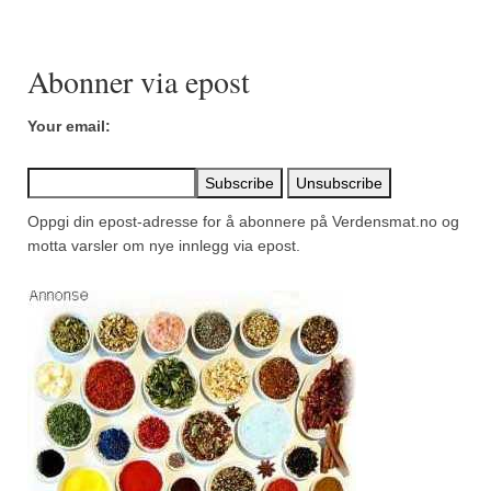
Mirepoix
Ñora
Abonner via epost
Norsk fjordkrydder
Your email:
Paprikapulver, edelsøtt
Paprikapulver, pikant
Oppgi din epost-adresse for å abonnere på Verdensmat.no og
Parisisk pepper
motta varsler om nye innlegg via epost.
Piment d’Espelette
Purreløk (tørket)
Quatre épices
Rosépepper
Salvie