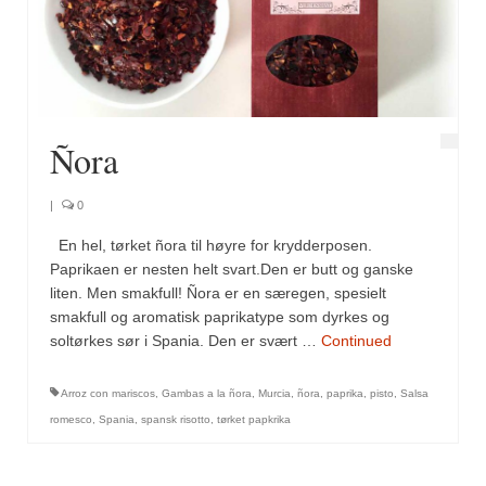
Fugl
Gryteretter
Kjøttretter
Ñora
Snacks
|
0
Supper
En hel, tørket ñora til høyre for krydderposen.
Vegetar
Paprikaen er nesten helt svart.Den er butt og ganske
liten. Men smakfull! Ñora er en særegen, spesielt
Olivenolje, oppskrifter
smakfull og aromatisk paprikatype som dyrkes og
soltørkes sør i Spania. Den er svært …
Continued
Krydder, oppskrifter
Arroz con mariscos
,
Gambas a la ñora
,
Murcia
,
ñora
,
paprika
,
pisto
,
Salsa
Albóndigaskrydder
romesco
,
Spania
,
spansk risotto
,
tørket papkrika
Bouquet garni