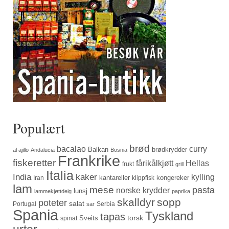
Populært
brød
bacalao
curry
Balkan
brødkrydder
al ajillo
Andalucia
Bosnia
Frankrike
fiskeretter
fårikålkjøtt
Hellas
frukt
grill
Italia
India
kaker
kylling
kantareller
kongereker
Iran
klippfisk
lam
mese
pasta
norske krydder
lunsj
lammekjøttdeig
paprika
skalldyr
sopp
poteter
salat
Portugal
Serbia
sar
Spania
Tyskland
tapas
torsk
Sveits
spinat