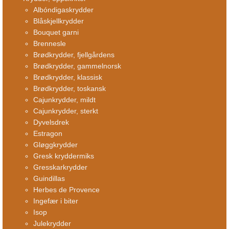
Albóndigaskrydder
Blåskjellkrydder
Bouquet garni
Brennesle
Brødkrydder, fjellgårdens
Brødkrydder, gammelnorsk
Brødkrydder, klassisk
Brødkrydder, toskansk
Cajunkrydder, mildt
Cajunkrydder, sterkt
Dyvelsdrek
Estragon
Gløggkrydder
Gresk kryddermiks
Gresskarkrydder
Guindillas
Herbes de Provence
Ingefær i biter
Isop
Julekrydder