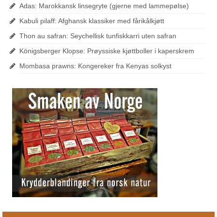
Adas: Marokkansk linsegryte (gjerne med lammepølse)
Kabuli pilaff: Afghansk klassiker med fårikålkjøtt
Thon au safran: Seychellisk tunfiskkarri uten safran
Königsberger Klopse: Prøyssiske kjøttboller i kaperskrem
Mombasa prawns: Kongereker fra Kenyas solkyst