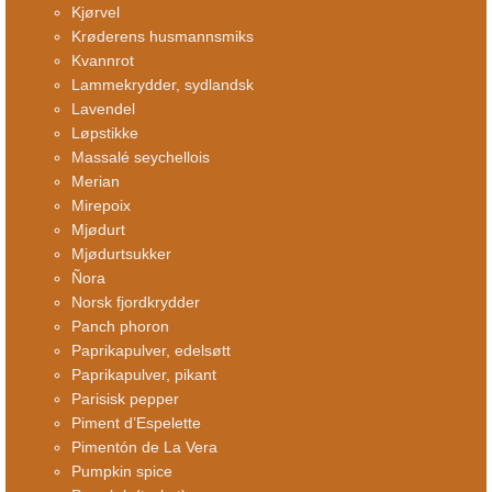
Kjørvel
Krøderens husmannsmiks
Kvannrot
Lammekrydder, sydlandsk
Lavendel
Løpstikke
Massalé seychellois
Merian
Mirepoix
Mjødurt
Mjødurtsukker
Ñora
Norsk fjordkrydder
Panch phoron
Paprikapulver, edelsøtt
Paprikapulver, pikant
Parisisk pepper
Piment d’Espelette
Pimentón de La Vera
Pumpkin spice