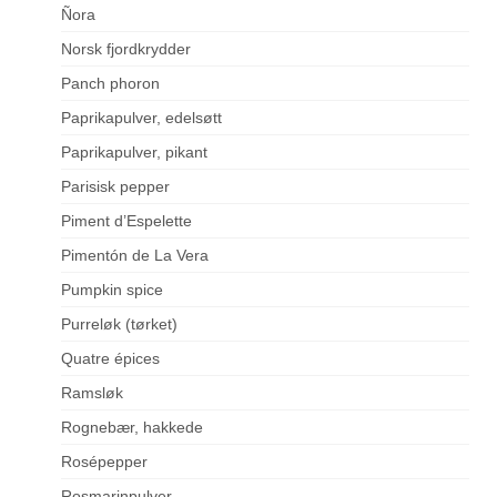
Ñora
Norsk fjordkrydder
Panch phoron
Paprikapulver, edelsøtt
Paprikapulver, pikant
Parisisk pepper
Piment d’Espelette
Pimentón de La Vera
Pumpkin spice
Purreløk (tørket)
Quatre épices
Ramsløk
Rognebær, hakkede
Rosépepper
Rosmarinpulver