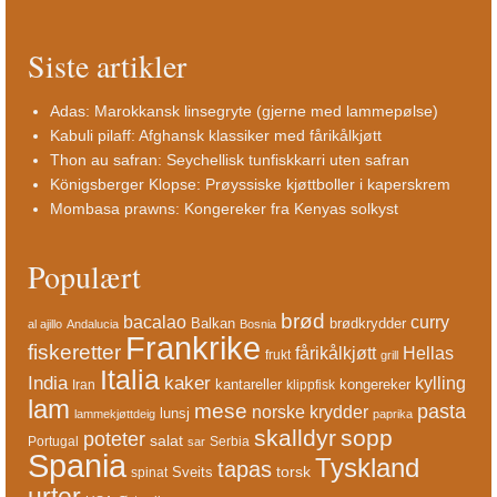
Siste artikler
Adas: Marokkansk linsegryte (gjerne med lammepølse)
Kabuli pilaff: Afghansk klassiker med fårikålkjøtt
Thon au safran: Seychellisk tunfiskkarri uten safran
Königsberger Klopse: Prøyssiske kjøttboller i kaperskrem
Mombasa prawns: Kongereker fra Kenyas solkyst
Populært
brød
bacalao
curry
Balkan
brødkrydder
al ajillo
Andalucia
Bosnia
Frankrike
fiskeretter
fårikålkjøtt
Hellas
frukt
grill
Italia
India
kaker
kylling
kantareller
kongereker
Iran
klippfisk
lam
mese
pasta
norske krydder
lunsj
lammekjøttdeig
paprika
skalldyr
sopp
poteter
salat
Portugal
Serbia
sar
Spania
Tyskland
tapas
torsk
Sveits
spinat
urter