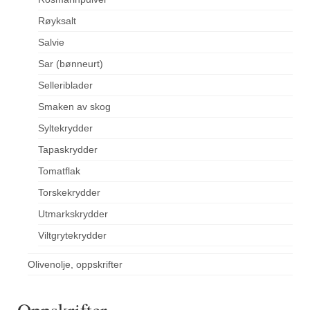
Røyksalt
Salvie
Sar (bønneurt)
Selleriblader
Smaken av skog
Syltekrydder
Tapaskrydder
Tomatflak
Torskekrydder
Utmarkskrydder
Viltgrytekrydder
Olivenolje, oppskrifter
Oppskrifter