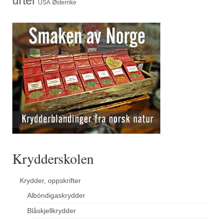
urter
USA
Østerrike
Krydderskolen
Krydder, oppskrifter
Albóndigaskrydder
Blåskjellkrydder