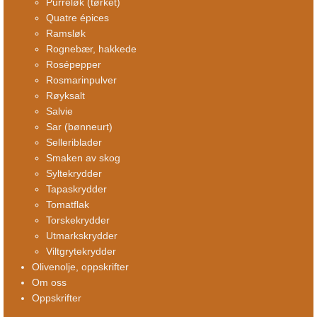
Purreløk (tørket)
Quatre épices
Ramsløk
Rognebær, hakkede
Rosépepper
Rosmarinpulver
Røyksalt
Salvie
Sar (bønneurt)
Selleriblader
Smaken av skog
Syltekrydder
Tapaskrydder
Tomatflak
Torskekrydder
Utmarkskrydder
Viltgrytekrydder
Olivenolje, oppskrifter
Om oss
Oppskrifter