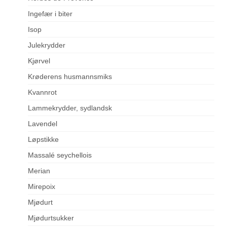
Ingefær i biter
Isop
Julekrydder
Kjørvel
Krøderens husmannsmiks
Kvannrot
Lammekrydder, sydlandsk
Lavendel
Løpstikke
Massalé seychellois
Merian
Mirepoix
Mjødurt
Mjødurtsukker