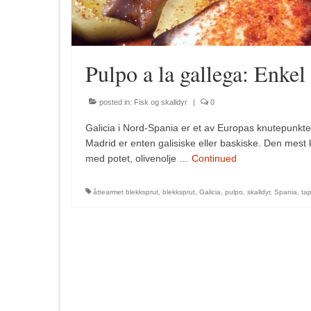
Pulpo a la gallega: Enkel
posted in:
Fisk og skalldyr
|
0
Galicia i Nord-Spania er et av Europas knutepunkter 
Madrid er enten galisiske eller baskiske. Den mest 
med potet, olivenolje …
Continued
åttearmet blekksprut
,
blekksprut
,
Galicia
,
pulpo
,
skalldyr
,
Spania
,
ta