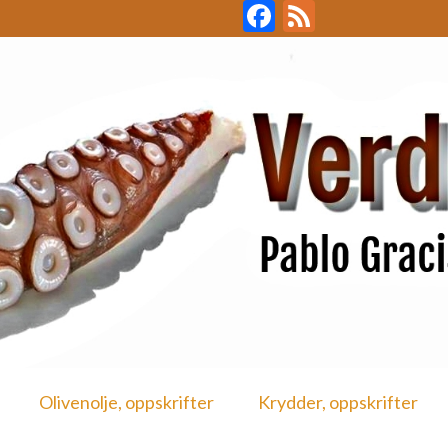
Facebook
Feed
Olivenolje, oppskrifter
Krydder, oppskrifter