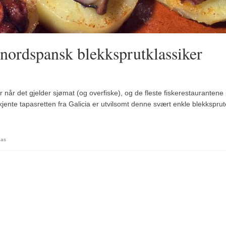
 nordspansk blekksprutklassiker
når det gjelder sjømat (og overfiske), og de fleste fiskerestaurantene 
kjente tapasretten fra Galicia er utvilsomt denne svært enkle blekkspru
pas