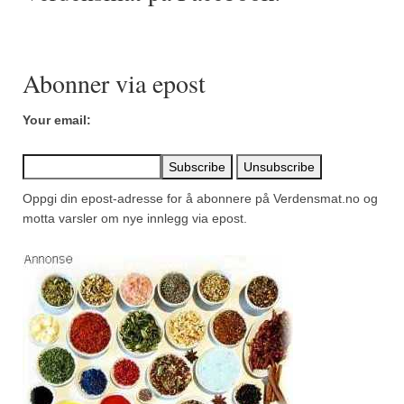
Mirepoix
Ñora
Abonner via epost
Norsk fjordkrydder
Paprikapulver, edelsøtt
Your email:
Paprikapulver, pikant
Parisisk pepper
Oppgi din epost-adresse for å abonnere på Verdensmat.no og
motta varsler om nye innlegg via epost.
Piment d’Espelette
Purreløk (tørket)
Quatre épices
Rosépepper
Salvie