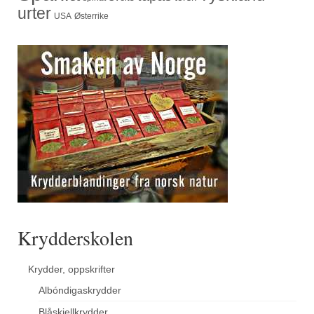
urter
USA
Østerrike
Krydderskolen
Krydder, oppskrifter
Albóndigaskrydder
Blåskjellkrydder