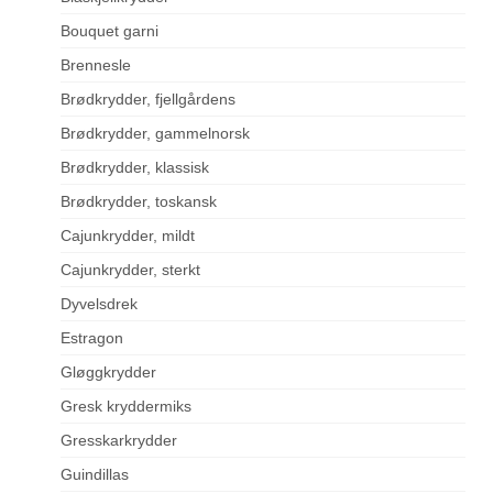
Bouquet garni
Brennesle
Brødkrydder, fjellgårdens
Brødkrydder, gammelnorsk
Brødkrydder, klassisk
Brødkrydder, toskansk
Cajunkrydder, mildt
Cajunkrydder, sterkt
Dyvelsdrek
Estragon
Gløggkrydder
Gresk kryddermiks
Gresskarkrydder
Guindillas