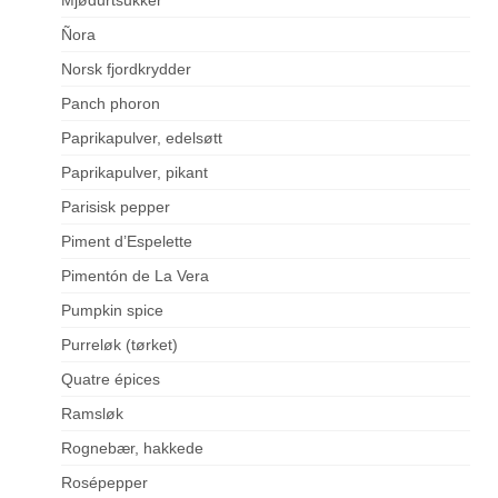
Ñora
Norsk fjordkrydder
Panch phoron
Paprikapulver, edelsøtt
Paprikapulver, pikant
Parisisk pepper
Piment d’Espelette
Pimentón de La Vera
Pumpkin spice
Purreløk (tørket)
Quatre épices
Ramsløk
Rognebær, hakkede
Rosépepper