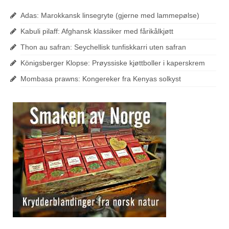
Adas: Marokkansk linsegryte (gjerne med lammepølse)
Kabuli pilaff: Afghansk klassiker med fårikålkjøtt
Thon au safran: Seychellisk tunfiskkarri uten safran
Königsberger Klopse: Prøyssiske kjøttboller i kaperskrem
Mombasa prawns: Kongereker fra Kenyas solkyst