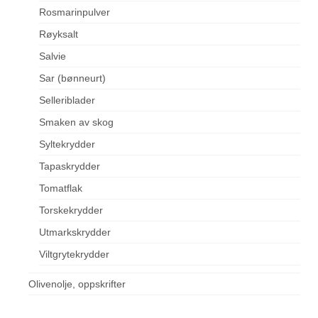
Rosmarinpulver
Røyksalt
Salvie
Sar (bønneurt)
Selleriblader
Smaken av skog
Syltekrydder
Tapaskrydder
Tomatflak
Torskekrydder
Utmarkskrydder
Viltgrytekrydder
Olivenolje, oppskrifter