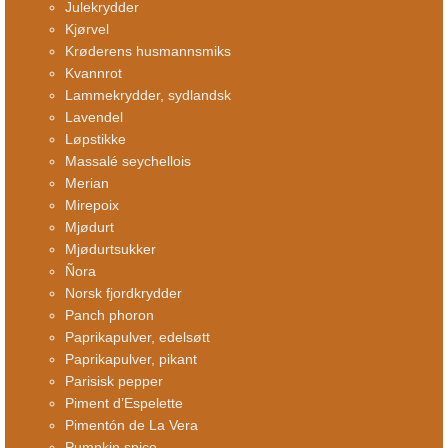
Julekrydder
Kjørvel
Krøderens husmannsmiks
Kvannrot
Lammekrydder, sydlandsk
Lavendel
Løpstikke
Massalé seychellois
Merian
Mirepoix
Mjødurt
Mjødurtsukker
Ñora
Norsk fjordkrydder
Panch phoron
Paprikapulver, edelsøtt
Paprikapulver, pikant
Parisisk pepper
Piment d’Espelette
Pimentón de La Vera
Pumpkin spice