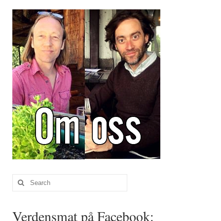
Brennesle
Cajunkrydder, mildt
Cajunkrydder, sterkt
Estragon
Guindillas
Herbes de Provence
Kjørvel
Krøderens husmannsmiks
Løpstikke
Search
Massalé seychellois
for:
Merian
Verdensmat på Facebook: