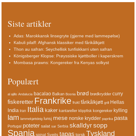
Siste artikler
Adas: Marokkansk linsegryte (gjerne med lammepølse)
Kabuli pilaff: Afghansk klassiker med fårikålkjøtt
Thon au safran: Seychellisk tunfiskkarri uten safran
Königsberger Klopse: Prøyssiske kjøttboller i kaperskrem
Mombasa prawns: Kongereker fra Kenyas solkyst
Populært
brød
bacalao
curry
Balkan
brødkrydder
al ajillo
Andalucia
Bosnia
Frankrike
fiskeretter
fårikålkjøtt
Hellas
frukt
grill
Italia
India
kaker
kylling
kantareller
kongereker
Iran
klippfisk
lam
mese
pasta
norske krydder
lunsj
lammekjøttdeig
paprika
skalldyr
sopp
poteter
salat
Portugal
Serbia
sar
Spania
Tyskland
tapas
torsk
Sveits
spinat