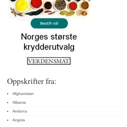
Sar (bønneurt)
Selleriblader
Smaken av skog
Tapaskrydder
Tomatflak
Om oss
Kontakt oss
Oppskrifter fra:
Nettbutikk
Afghanistan
Albania
Andorra
Angola