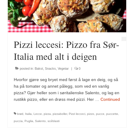
Fugl
Gryteretter
Kjøttretter
Pizzi leccesi: Pizzo fra Sør-
Snacks
Italia med alt i deigen
Supper
posted in:
Bakst
,
Snacks
,
Vegetar
|
0
Vegetar
Hvorfor gjøre seg bryet med først å lage en deig, og så
Olivenolje, oppskrifter
ha på tomater og annet pålegg, som ved en vanlig
pizza? Gjør heller som i søritalienske Salento, og lag en
Krydder, oppskrifter
rustikk pizzo, eller en drøss med pizzi. Her …
Continued
Albóndigaskrydder
brød
,
Italia
,
Lecce
,
pizza
,
pizzaboller
,
Pizzi lecceci
,
pizzo
,
pucce
,
puccette
,
Bouquet garni
puccia
,
Puglia
,
Salento
,
scéblasti