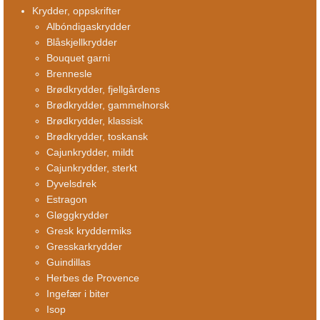
Krydder, oppskrifter
Albóndigaskrydder
Blåskjellkrydder
Bouquet garni
Brennesle
Brødkrydder, fjellgårdens
Brødkrydder, gammelnorsk
Brødkrydder, klassisk
Brødkrydder, toskansk
Cajunkrydder, mildt
Cajunkrydder, sterkt
Dyvelsdrek
Estragon
Gløggkrydder
Gresk kryddermiks
Gresskarkrydder
Guindillas
Herbes de Provence
Ingefær i biter
Isop