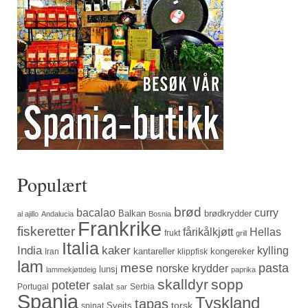
Populært
brød
bacalao
curry
Balkan
brødkrydder
al ajillo
Andalucia
Bosnia
Frankrike
fiskeretter
fårikålkjøtt
Hellas
frukt
grill
Italia
India
kaker
kylling
kantareller
kongereker
Iran
klippfisk
lam
mese
pasta
norske krydder
lunsj
lammekjøttdeig
paprika
skalldyr
sopp
poteter
salat
Portugal
Serbia
sar
Spania
Tyskland
tapas
torsk
Sveits
spinat