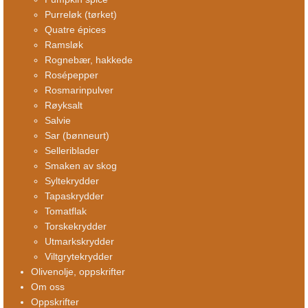
Purreløk (tørket)
Quatre épices
Ramsløk
Rognebær, hakkede
Rosépepper
Rosmarinpulver
Røyksalt
Salvie
Sar (bønneurt)
Selleriblader
Smaken av skog
Syltekrydder
Tapaskrydder
Tomatflak
Torskekrydder
Utmarkskrydder
Viltgrytekrydder
Olivenolje, oppskrifter
Om oss
Oppskrifter