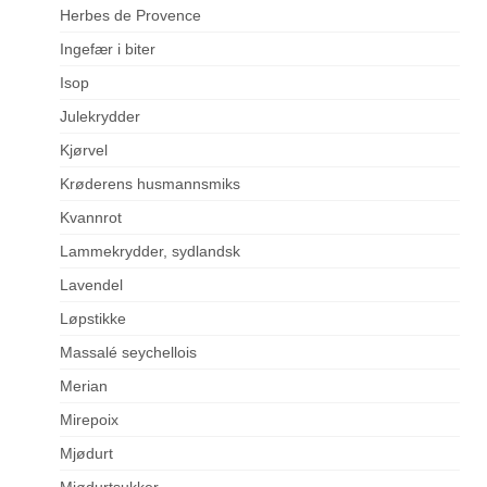
Herbes de Provence
Ingefær i biter
Isop
Julekrydder
Kjørvel
Krøderens husmannsmiks
Kvannrot
Lammekrydder, sydlandsk
Lavendel
Løpstikke
Massalé seychellois
Merian
Mirepoix
Mjødurt
Mjødurtsukker