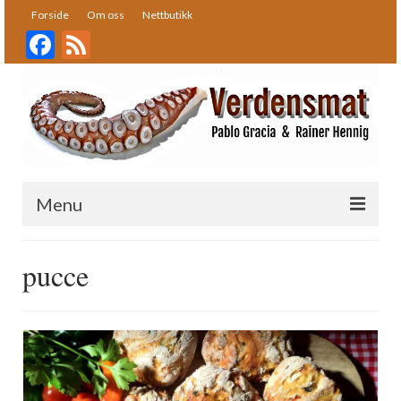
Forside
Om oss
Nettbutikk
Facebook
Feed
Menu
Forside
pucce
Oppskrifter
Bakst
Desserter
Fisk og skalldyr