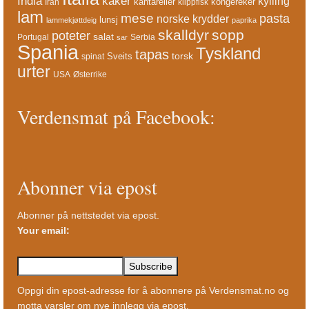
India
kaker
kylling
kantareller
kongereker
Iran
klippfisk
lam
mese
pasta
norske krydder
lunsj
lammekjøttdeig
paprika
skalldyr
sopp
poteter
salat
Portugal
Serbia
sar
Spania
Tyskland
tapas
torsk
Sveits
spinat
urter
USA
Østerrike
Verdensmat på Facebook:
Abonner via epost
Abonner på nettstedet via epost.
Your email:
Oppgi din epost-adresse for å abonnere på Verdensmat.no og
motta varsler om nye innlegg via epost.