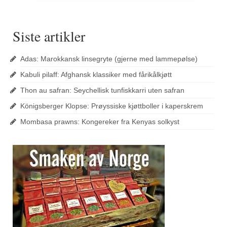
Siste artikler
Adas: Marokkansk linsegryte (gjerne med lammepølse)
Kabuli pilaff: Afghansk klassiker med fårikålkjøtt
Thon au safran: Seychellisk tunfiskkarri uten safran
Königsberger Klopse: Prøyssiske kjøttboller i kaperskrem
Mombasa prawns: Kongereker fra Kenyas solkyst