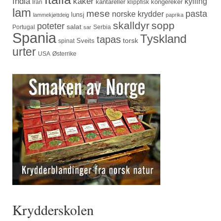
India
kaker
kylling
kantareller
kongereker
Iran
klippfisk
lam
mese
pasta
norske krydder
lunsj
lammekjøttdeig
paprika
skalldyr
sopp
poteter
salat
Portugal
Serbia
sar
Spania
Tyskland
tapas
torsk
Sveits
spinat
urter
USA
Østerrike
Krydderskolen