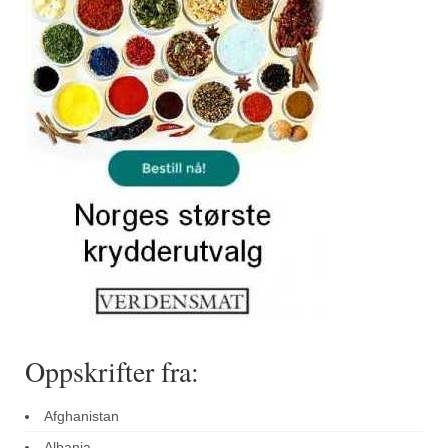
Sar (bønneurt)
Selleriblader
Smaken av skog
Tapaskrydder
Tomatflak
Om oss
Kontakt oss
Nettbutikk
Oppskrifter fra:
Afghanistan
Albania