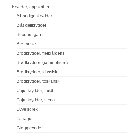
Krydder, oppskrifter
Albóndigaskrydder
Blåskjellkrydder
Bouquet garni
Brennesle
Brødkrydder, fjellgårdens
Brødkrydder, gammelnorsk
Brødkrydder, klassisk
Brødkrydder, toskansk
Cajunkrydder, mildt
Cajunkrydder, sterkt
Dyvelsdrek
Estragon
Gløggkrydder