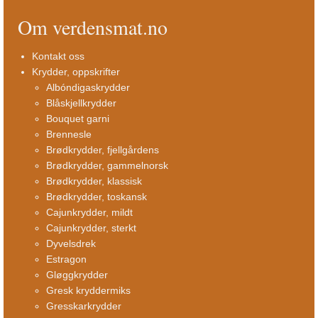
Om verdensmat.no
Kontakt oss
Krydder, oppskrifter
Albóndigaskrydder
Blåskjellkrydder
Bouquet garni
Brennesle
Brødkrydder, fjellgårdens
Brødkrydder, gammelnorsk
Brødkrydder, klassisk
Brødkrydder, toskansk
Cajunkrydder, mildt
Cajunkrydder, sterkt
Dyvelsdrek
Estragon
Gløggkrydder
Gresk kryddermiks
Gresskarkrydder