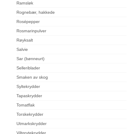
Ramsløk
Rognebær, hakkede
Rosépepper
Rosmarinpulver
Røyksalt
Salvie
Sar (bønneurt)
Selleriblader
Smaken av skog
Syltekrydder
Tapaskrydder
Tomatflak
Torskekrydder
Utmarkskrydder
Viltgrytekrydder