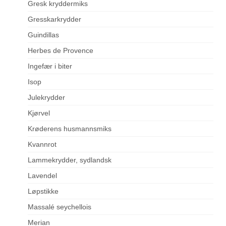
Gresk kryddermiks
Gresskarkrydder
Guindillas
Herbes de Provence
Ingefær i biter
Isop
Julekrydder
Kjørvel
Krøderens husmannsmiks
Kvannrot
Lammekrydder, sydlandsk
Lavendel
Løpstikke
Massalé seychellois
Merian