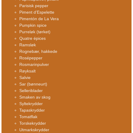
Parisisk pepper
Piment d’Espelette
Pimentón de La Vera
Pumpkin spice
Purreløk (tørket)
Quatre épices
Ramsløk
Rognebær, hakkede
Rosépepper
Rosmarinpulver
Røyksalt
Salvie
Sar (bønneurt)
Selleriblader
Smaken av skog
Syltekrydder
Tapaskrydder
Tomatflak
Torskekrydder
Utmarkskrydder