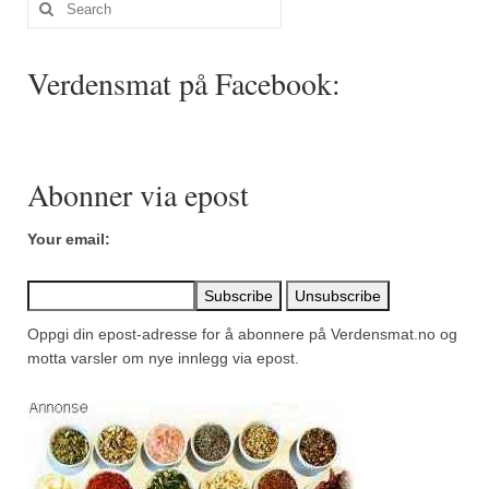
Search
Mirepoix
for:
Ñora
Verdensmat på Facebook:
Norsk fjordkrydder
Paprikapulver, edelsøtt
Paprikapulver, pikant
Abonner via epost
Parisisk pepper
Your email:
Piment d’Espelette
Purreløk (tørket)
Oppgi din epost-adresse for å abonnere på Verdensmat.no og
motta varsler om nye innlegg via epost.
Quatre épices
Rosépepper
Salvie