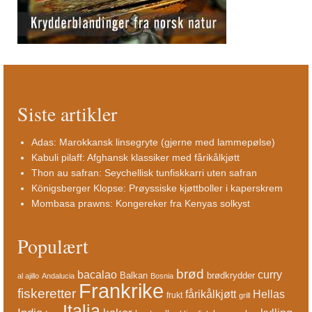
Siste artikler
Adas: Marokkansk linsegryte (gjerne med lammepølse)
Kabuli pilaff: Afghansk klassiker med fårikålkjøtt
Thon au safran: Seychellisk tunfiskkarri uten safran
Königsberger Klopse: Prøyssiske kjøttboller i kaperskrem
Mombasa prawns: Kongereker fra Kenyas solkyst
Populært
brød
bacalao
curry
Balkan
brødkrydder
al ajillo
Andalucia
Bosnia
Frankrike
fiskeretter
fårikålkjøtt
Hellas
frukt
grill
Italia