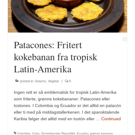
Fugl
Gryteretter
Kjøttretter
Patacones: Fritert
Snacks
kokebanan fra tropisk
Supper
Latin-Amerika
Vegetar
posted in:
Snacks
,
Vegetar
|
0
Olivenolje, oppskrifter
Ingen rett er så emblematisk for tropisk Latin-Amerika
Krydder, oppskrifter
som friterte, grønne kokebananer: Patacones eller
tostones. I Colombia og Ecuador er det alltid en patacón
Albóndigaskrydder
eller ti med på middagstallerkenen. I det spansktalende
Karibia følger det alltid med en tostón eller …
Continued
Bouquet garni
Colombia
,
Cuba
,
Dominikanske Republikk
,
Ecuador
,
grønne bananer
,