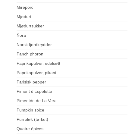
Mirepoix
Mjødurt
Mjødurtsukker
Ñora
Norsk fjordkrydder
Panch phoron
Paprikapulver, edelsøtt
Paprikapulver, pikant
Parisisk pepper
Piment d’Espelette
Pimentón de La Vera
Pumpkin spice
Purreløk (tørket)
Quatre épices