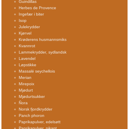
Guindillas
Herbes de Provence
Ingefær i biter
Isop
Julekrydder
Kjørvel
Krøderens husmannsmiks
Kvannrot
Lammekrydder, sydlandsk
Lavendel
Løpstikke
Massalé seychellois
Merian
Mirepoix
Mjødurt
Mjødurtsukker
Ñora
Norsk fjordkrydder
Panch phoron
Paprikapulver, edelsøtt
Paprikapulver, pikant