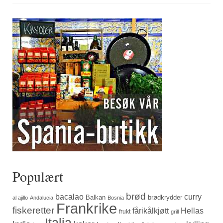
Populært
brød
bacalao
curry
Balkan
brødkrydder
al ajillo
Andalucia
Bosnia
Frankrike
fiskeretter
fårikålkjøtt
Hellas
frukt
grill
Italia