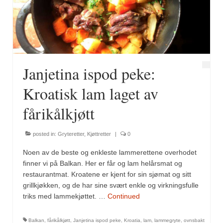
Fugl
Gryteretter
Kjøttretter
Janjetina ispod peke:
Snacks
Kroatisk lam laget av
Supper
fårikålkjøtt
Vegetar
posted in:
Gryteretter
,
Kjøttretter
|
0
Olivenolje, oppskrifter
Noen av de beste og enkleste lammerettene overhodet
Krydder, oppskrifter
finner vi på Balkan. Her er får og lam helårsmat og
restaurantmat. Kroatene er kjent for sin sjømat og sitt
Albóndigaskrydder
grillkjøkken, og de har sine svært enkle og virkningsfulle
triks med lammekjøttet. …
Continued
Bouquet garni
Balkan
,
fårikålkjøtt
,
Janjetina ispod peke
,
Kroatia
,
lam
,
lammegryte
,
ovnsbakt