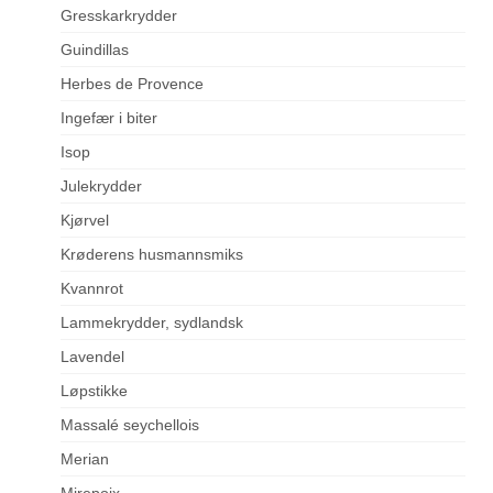
Gresskarkrydder
Guindillas
Herbes de Provence
Ingefær i biter
Isop
Julekrydder
Kjørvel
Krøderens husmannsmiks
Kvannrot
Lammekrydder, sydlandsk
Lavendel
Løpstikke
Massalé seychellois
Merian
Mirepoix