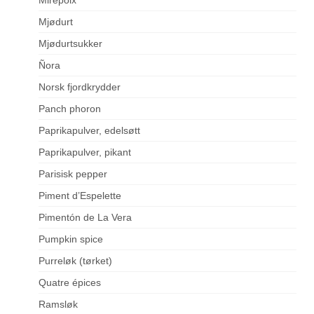
Mjødurt
Mjødurtsukker
Ñora
Norsk fjordkrydder
Panch phoron
Paprikapulver, edelsøtt
Paprikapulver, pikant
Parisisk pepper
Piment d’Espelette
Pimentón de La Vera
Pumpkin spice
Purreløk (tørket)
Quatre épices
Ramsløk