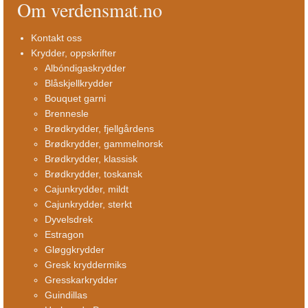
Om verdensmat.no
Kontakt oss
Krydder, oppskrifter
Albóndigaskrydder
Blåskjellkrydder
Bouquet garni
Brennesle
Brødkrydder, fjellgårdens
Brødkrydder, gammelnorsk
Brødkrydder, klassisk
Brødkrydder, toskansk
Cajunkrydder, mildt
Cajunkrydder, sterkt
Dyvelsdrek
Estragon
Gløggkrydder
Gresk kryddermiks
Gresskarkrydder
Guindillas