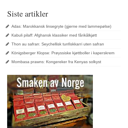
Siste artikler
Adas: Marokkansk linsegryte (gjerne med lammepølse)
Kabuli pilaff: Afghansk klassiker med fårikålkjøtt
Thon au safran: Seychellisk tunfiskkarri uten safran
Königsberger Klopse: Prøyssiske kjøttboller i kaperskrem
Mombasa prawns: Kongereker fra Kenyas solkyst