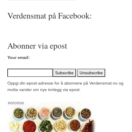
Mirepoix
Verdensmat på Facebook:
Ñora
Norsk fjordkrydder
Paprikapulver, edelsøtt
Abonner via epost
Paprikapulver, pikant
Your email:
Parisisk pepper
Piment d’Espelette
Oppgi din epost-adresse for å abonnere på Verdensmat.no og
Purreløk (tørket)
motta varsler om nye innlegg via epost.
Quatre épices
Rosépepper
Salvie