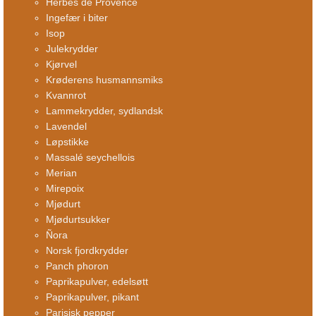
Herbes de Provence
Ingefær i biter
Isop
Julekrydder
Kjørvel
Krøderens husmannsmiks
Kvannrot
Lammekrydder, sydlandsk
Lavendel
Løpstikke
Massalé seychellois
Merian
Mirepoix
Mjødurt
Mjødurtsukker
Ñora
Norsk fjordkrydder
Panch phoron
Paprikapulver, edelsøtt
Paprikapulver, pikant
Parisisk pepper