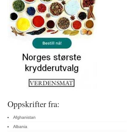
Sar (bønneurt)
Selleriblader
Smaken av skog
Tapaskrydder
Tomatflak
Om oss
Kontakt oss
Nettbutikk
Oppskrifter fra:
Afghanistan
Albania