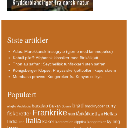
Siste artikler
Adas: Marokkansk linsegryte (gjerne med lammepølse)
Kabuli pilaff: Afghansk klassiker med fårikålkjøtt
Thon au safran: Seychellisk tunfiskkarri uten safran
Königsberger Klopse: Prøyssiske kjøttboller i kaperskrem
Mombasa prawns: Kongereker fra Kenyas solkyst
Populært
brød
bacalao
curry
Balkan
brødkrydder
al ajillo
Andalucia
Bosnia
Frankrike
fiskeretter
fårikålkjøtt
Hellas
frukt
grill
Italia
India
kaker
kylling
kantareller
kongereker
Iran
klippfisk