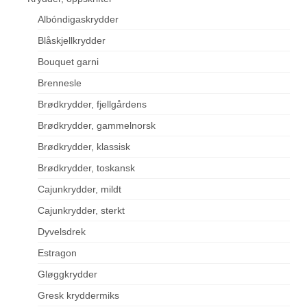
Albóndigaskrydder
Blåskjellkrydder
Bouquet garni
Brennesle
Brødkrydder, fjellgårdens
Brødkrydder, gammelnorsk
Brødkrydder, klassisk
Brødkrydder, toskansk
Cajunkrydder, mildt
Cajunkrydder, sterkt
Dyvelsdrek
Estragon
Gløggkrydder
Gresk kryddermiks