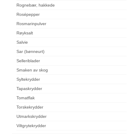
Rognebær, hakkede
Rosépepper
Rosmarinpulver
Røyksalt
Salvie
Sar (bønneurt)
Selleriblader
Smaken av skog
Syltekrydder
Tapaskrydder
Tomatflak
Torskekrydder
Utmarkskrydder
Viltgrytekrydder