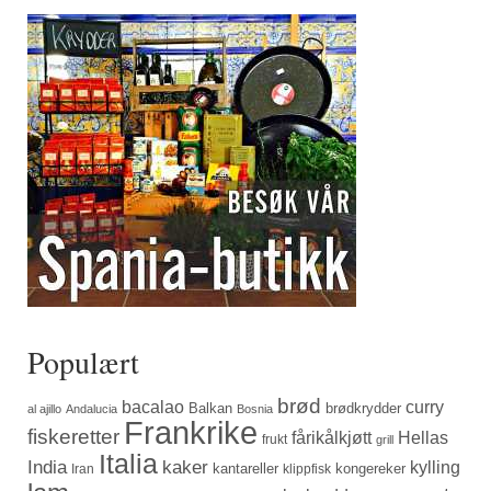
Populært
brød
bacalao
curry
Balkan
brødkrydder
al ajillo
Andalucia
Bosnia
Frankrike
fiskeretter
fårikålkjøtt
Hellas
frukt
grill
Italia
India
kaker
kylling
kantareller
kongereker
Iran
klippfisk