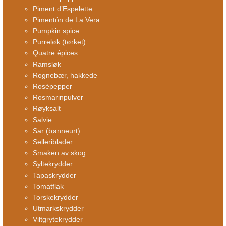
Piment d’Espelette
Pimentón de La Vera
Pumpkin spice
Purreløk (tørket)
Quatre épices
Ramsløk
Rognebær, hakkede
Rosépepper
Rosmarinpulver
Røyksalt
Salvie
Sar (bønneurt)
Selleriblader
Smaken av skog
Syltekrydder
Tapaskrydder
Tomatflak
Torskekrydder
Utmarkskrydder
Viltgrytekrydder