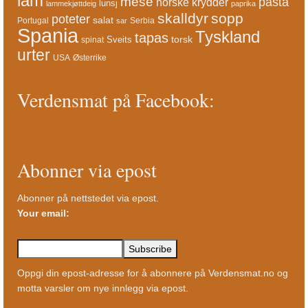
lam
mese
pasta
norske krydder
lunsj
lammekjøttdeig
paprika
skalldyr
sopp
poteter
salat
Portugal
Serbia
sar
Spania
Tyskland
tapas
torsk
Sveits
spinat
urter
USA
Østerrike
Verdensmat på Facebook:
Abonner via epost
Abonner på nettstedet via epost.
Your email:
Oppgi din epost-adresse for å abonnere på Verdensmat.no og
motta varsler om nye innlegg via epost.