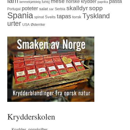
lam
mese
pasta
norske krydder
lunsj
lammekjøttdeig
paprika
skalldyr
sopp
poteter
salat
Portugal
Serbia
sar
Spania
Tyskland
tapas
torsk
Sveits
spinat
urter
USA
Østerrike
Krydderskolen
Krydder, oppskrifter