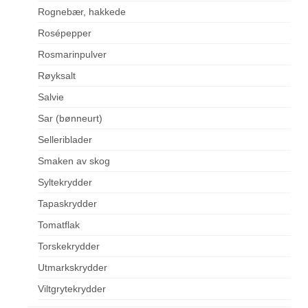
Rognebær, hakkede
Rosépepper
Rosmarinpulver
Røyksalt
Salvie
Sar (bønneurt)
Selleriblader
Smaken av skog
Syltekrydder
Tapaskrydder
Tomatflak
Torskekrydder
Utmarkskrydder
Viltgrytekrydder