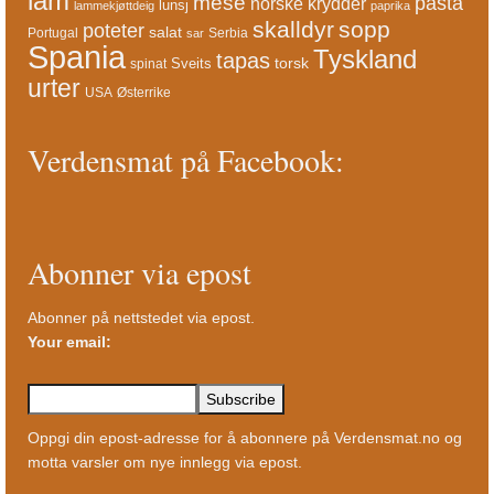
lam
mese
pasta
norske krydder
lunsj
lammekjøttdeig
paprika
skalldyr
sopp
poteter
salat
Portugal
Serbia
sar
Spania
Tyskland
tapas
torsk
Sveits
spinat
urter
USA
Østerrike
Verdensmat på Facebook:
Abonner via epost
Abonner på nettstedet via epost.
Your email:
Oppgi din epost-adresse for å abonnere på Verdensmat.no og
motta varsler om nye innlegg via epost.