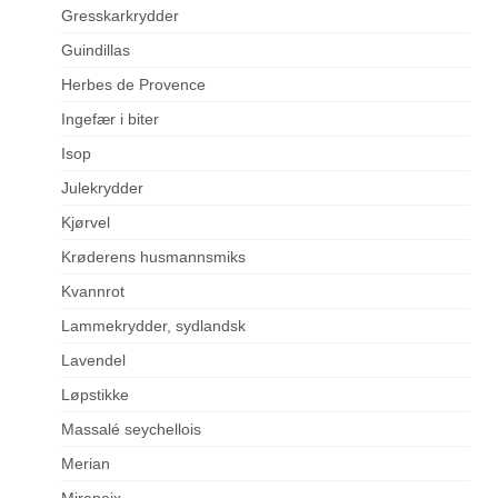
Gresskarkrydder
Guindillas
Herbes de Provence
Ingefær i biter
Isop
Julekrydder
Kjørvel
Krøderens husmannsmiks
Kvannrot
Lammekrydder, sydlandsk
Lavendel
Løpstikke
Massalé seychellois
Merian
Mirepoix