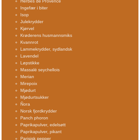
Herbes de Provence
Ingefær i biter
Isop
Julekrydder
Kjørvel
Krøderens husmannsmiks
Kvannrot
Lammekrydder, sydlandsk
Lavendel
Løpstikke
Massalé seychellois
Merian
Mirepoix
Mjødurt
Mjødurtsukker
Ñora
Norsk fjordkrydder
Panch phoron
Paprikapulver, edelsøtt
Paprikapulver, pikant
Parisisk pepper