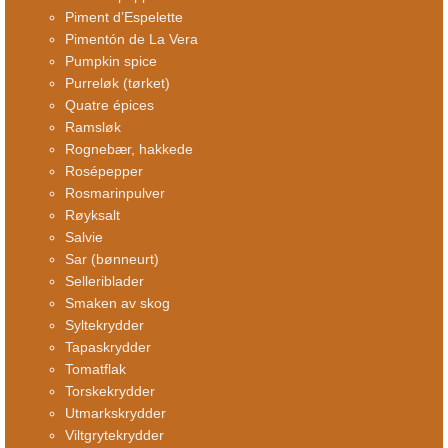
Piment d’Espelette
Pimentón de La Vera
Pumpkin spice
Purreløk (tørket)
Quatre épices
Ramsløk
Rognebær, hakkede
Rosépepper
Rosmarinpulver
Røyksalt
Salvie
Sar (bønneurt)
Selleriblader
Smaken av skog
Syltekrydder
Tapaskrydder
Tomatflak
Torskekrydder
Utmarkskrydder
Viltgrytekrydder