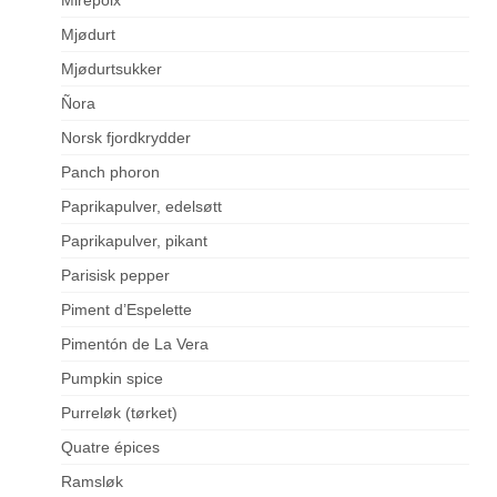
Mjødurt
Mjødurtsukker
Ñora
Norsk fjordkrydder
Panch phoron
Paprikapulver, edelsøtt
Paprikapulver, pikant
Parisisk pepper
Piment d’Espelette
Pimentón de La Vera
Pumpkin spice
Purreløk (tørket)
Quatre épices
Ramsløk