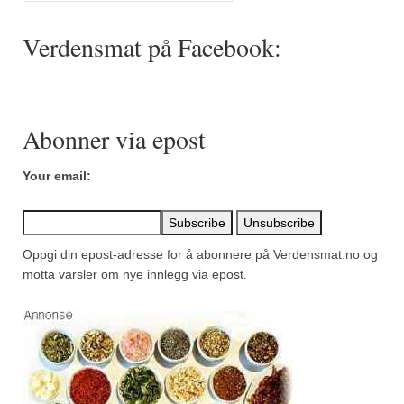
Mirepoix
Verdensmat på Facebook:
Ñora
Norsk fjordkrydder
Paprikapulver, edelsøtt
Abonner via epost
Paprikapulver, pikant
Your email:
Parisisk pepper
Piment d’Espelette
Oppgi din epost-adresse for å abonnere på Verdensmat.no og
Purreløk (tørket)
motta varsler om nye innlegg via epost.
Quatre épices
Rosépepper
Salvie