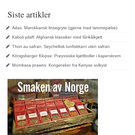
Siste artikler
Adas: Marokkansk linsegryte (gjerne med lammepølse)
Kabuli pilaff: Afghansk klassiker med fårikålkjøtt
Thon au safran: Seychellisk tunfiskkarri uten safran
Königsberger Klopse: Prøyssiske kjøttboller i kaperskrem
Mombasa prawns: Kongereker fra Kenyas solkyst