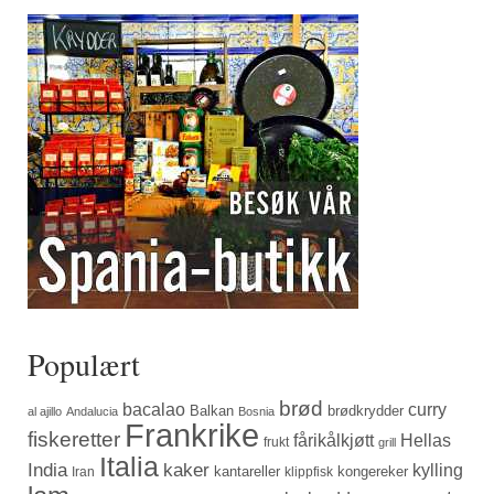
Populært
brød
bacalao
curry
Balkan
brødkrydder
al ajillo
Andalucia
Bosnia
Frankrike
fiskeretter
fårikålkjøtt
Hellas
frukt
grill
Italia
India
kaker
kylling
kantareller
kongereker
Iran
klippfisk