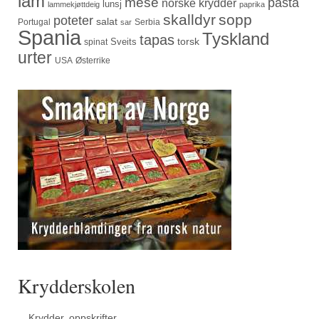
lam
mese
pasta
norske krydder
lunsj
lammekjøttdeig
paprika
skalldyr
sopp
poteter
salat
Portugal
Serbia
sar
Spania
Tyskland
tapas
torsk
Sveits
spinat
urter
USA
Østerrike
Krydderskolen
Krydder, oppskrifter