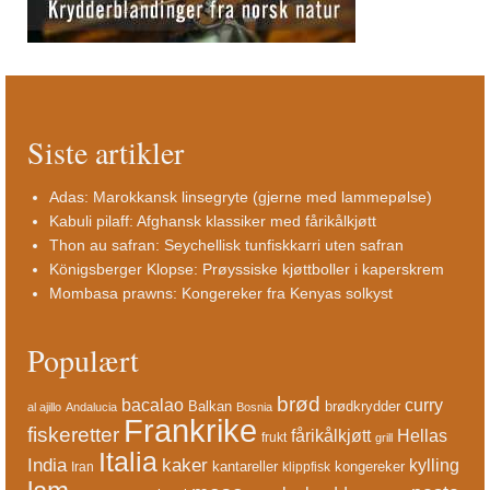
Siste artikler
Adas: Marokkansk linsegryte (gjerne med lammepølse)
Kabuli pilaff: Afghansk klassiker med fårikålkjøtt
Thon au safran: Seychellisk tunfiskkarri uten safran
Königsberger Klopse: Prøyssiske kjøttboller i kaperskrem
Mombasa prawns: Kongereker fra Kenyas solkyst
Populært
brød
bacalao
curry
Balkan
brødkrydder
al ajillo
Andalucia
Bosnia
Frankrike
fiskeretter
fårikålkjøtt
Hellas
frukt
grill
Italia
India
kaker
kylling
kantareller
kongereker
Iran
klippfisk