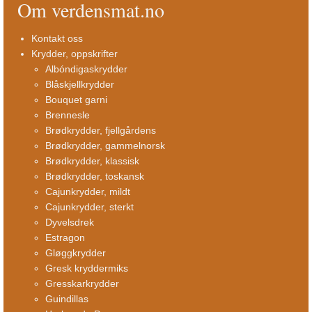
Om verdensmat.no
Kontakt oss
Krydder, oppskrifter
Albóndigaskrydder
Blåskjellkrydder
Bouquet garni
Brennesle
Brødkrydder, fjellgårdens
Brødkrydder, gammelnorsk
Brødkrydder, klassisk
Brødkrydder, toskansk
Cajunkrydder, mildt
Cajunkrydder, sterkt
Dyvelsdrek
Estragon
Gløggkrydder
Gresk kryddermiks
Gresskarkrydder
Guindillas