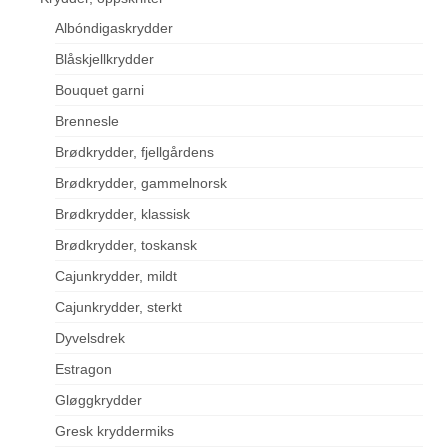
Albóndigaskrydder
Blåskjellkrydder
Bouquet garni
Brennesle
Brødkrydder, fjellgårdens
Brødkrydder, gammelnorsk
Brødkrydder, klassisk
Brødkrydder, toskansk
Cajunkrydder, mildt
Cajunkrydder, sterkt
Dyvelsdrek
Estragon
Gløggkrydder
Gresk kryddermiks