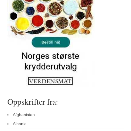
Sar (bønneurt)
Selleriblader
Smaken av skog
Tapaskrydder
Tomatflak
Om oss
Kontakt oss
Nettbutikk
Oppskrifter fra:
Afghanistan
Albania