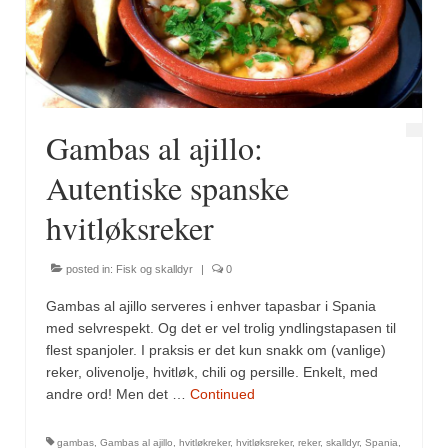
Fugl
Gryteretter
Kjøttretter
Gambas al ajillo:
Snacks
Autentiske spanske
Supper
hvitløksreker
Vegetar
posted in:
Fisk og skalldyr
|
0
Olivenolje, oppskrifter
Gambas al ajillo serveres i enhver tapasbar i Spania
Krydder, oppskrifter
med selvrespekt. Og det er vel trolig yndlingstapasen til
flest spanjoler. I praksis er det kun snakk om (vanlige)
Albóndigaskrydder
reker, olivenolje, hvitløk, chili og persille. Enkelt, med
andre ord! Men det …
Continued
Bouquet garni
gambas
,
Gambas al ajillo
,
hvitløkreker
,
hvitløksreker
,
reker
,
skalldyr
,
Spania
,