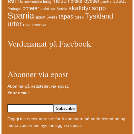
lam
mese
pasta
norske krydder
lunsj
lammekjøttdeig
paprika
skalldyr
sopp
poteter
salat
Portugal
Serbia
sar
Spania
Tyskland
tapas
torsk
Sveits
spinat
urter
USA
Østerrike
Verdensmat på Facebook:
Abonner via epost
Abonner på nettstedet via epost.
Your email:
Oppgi din epost-adresse for å abonnere på Verdensmat.no og
motta varsler om nye innlegg via epost.