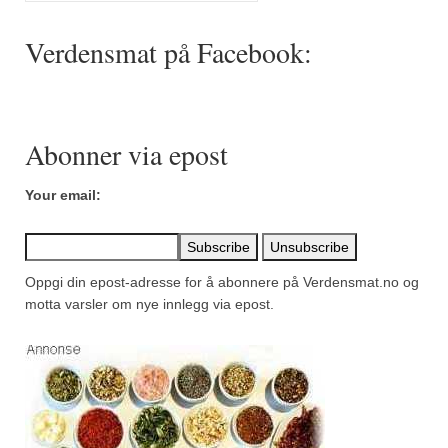
Mirepoix
Verdensmat på Facebook:
Ñora
Norsk fjordkrydder
Paprikapulver, edelsøtt
Abonner via epost
Paprikapulver, pikant
Your email:
Parisisk pepper
Piment d’Espelette
Oppgi din epost-adresse for å abonnere på Verdensmat.no og
Purreløk (tørket)
motta varsler om nye innlegg via epost.
Quatre épices
Rosépepper
Salvie