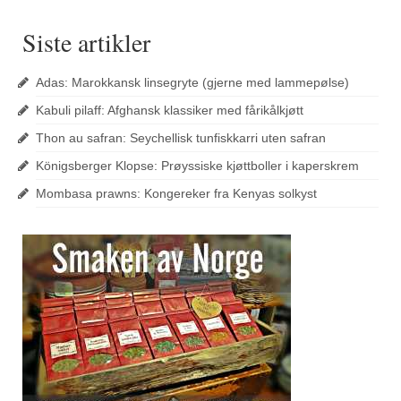
Siste artikler
Adas: Marokkansk linsegryte (gjerne med lammepølse)
Kabuli pilaff: Afghansk klassiker med fårikålkjøtt
Thon au safran: Seychellisk tunfiskkarri uten safran
Königsberger Klopse: Prøyssiske kjøttboller i kaperskrem
Mombasa prawns: Kongereker fra Kenyas solkyst