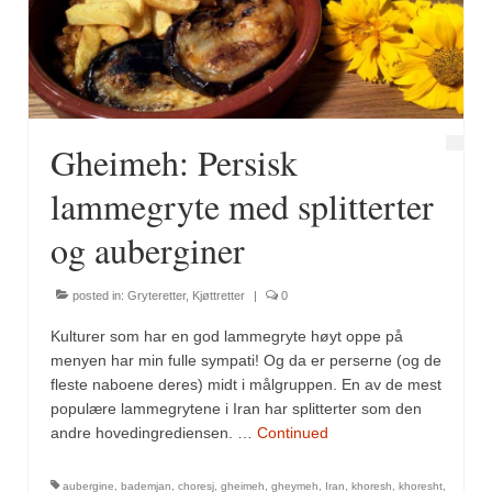
Fugl
Gryteretter
Kjøttretter
Gheimeh: Persisk
Snacks
lammegryte med splitterter
Supper
og auberginer
Vegetar
posted in:
Gryteretter
,
Kjøttretter
|
0
Olivenolje, oppskrifter
Kulturer som har en god lammegryte høyt oppe på
Krydder, oppskrifter
menyen har min fulle sympati! Og da er perserne (og de
fleste naboene deres) midt i målgruppen. En av de mest
Albóndigaskrydder
populære lammegrytene i Iran har splitterter som den
andre hovedingrediensen. …
Continued
Bouquet garni
aubergine
,
bademjan
,
choresj
,
gheimeh
,
gheymeh
,
Iran
,
khoresh
,
khoresht
,