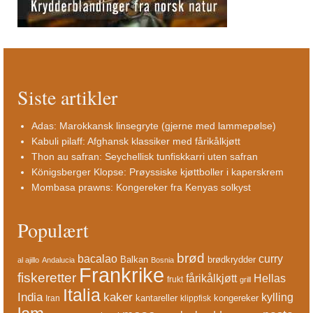
Siste artikler
Adas: Marokkansk linsegryte (gjerne med lammepølse)
Kabuli pilaff: Afghansk klassiker med fårikålkjøtt
Thon au safran: Seychellisk tunfiskkarri uten safran
Königsberger Klopse: Prøyssiske kjøttboller i kaperskrem
Mombasa prawns: Kongereker fra Kenyas solkyst
Populært
brød
bacalao
curry
Balkan
brødkrydder
al ajillo
Andalucia
Bosnia
Frankrike
fiskeretter
fårikålkjøtt
Hellas
frukt
grill
Italia
India
kaker
kylling
kantareller
kongereker
Iran
klippfisk