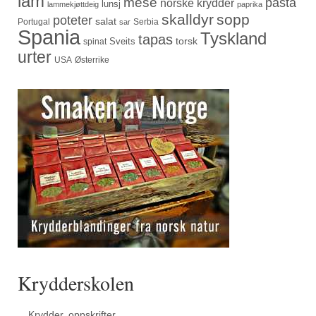
lam
mese
pasta
norske krydder
lunsj
lammekjøttdeig
paprika
skalldyr
sopp
poteter
salat
Portugal
Serbia
sar
Spania
Tyskland
tapas
torsk
Sveits
spinat
urter
USA
Østerrike
Krydderskolen
Krydder, oppskrifter