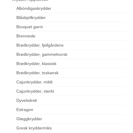
Albóndigaskrydder
Blåskjellkrydder
Bouquet garni
Brennesle
Brødkrydder, fjellgårdens
Brødkrydder, gammelnorsk
Brødkrydder, klassisk
Brødkrydder, toskansk
Cajunkrydder, mildt
Cajunkrydder, sterkt
Dyvelsdrek
Estragon
Gløggkrydder
Gresk kryddermiks