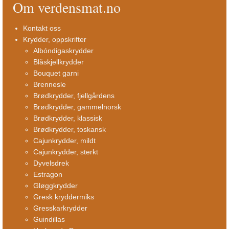
Om verdensmat.no
Kontakt oss
Krydder, oppskrifter
Albóndigaskrydder
Blåskjellkrydder
Bouquet garni
Brennesle
Brødkrydder, fjellgårdens
Brødkrydder, gammelnorsk
Brødkrydder, klassisk
Brødkrydder, toskansk
Cajunkrydder, mildt
Cajunkrydder, sterkt
Dyvelsdrek
Estragon
Gløggkrydder
Gresk kryddermiks
Gresskarkrydder
Guindillas