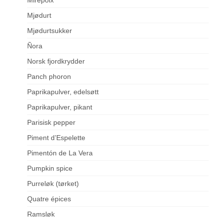
Mjødurt
Mjødurtsukker
Ñora
Norsk fjordkrydder
Panch phoron
Paprikapulver, edelsøtt
Paprikapulver, pikant
Parisisk pepper
Piment d’Espelette
Pimentón de La Vera
Pumpkin spice
Purreløk (tørket)
Quatre épices
Ramsløk