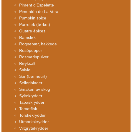
Piment d’Espelette
Pimentón de La Vera
Pumpkin spice
Purreløk (tørket)
Quatre épices
Ramsløk
Rognebær, hakkede
Rosépepper
Rosmarinpulver
Røyksalt
Salvie
Sar (bønneurt)
Selleriblader
Smaken av skog
Syltekrydder
Tapaskrydder
Tomatflak
Torskekrydder
Utmarkskrydder
Viltgrytekrydder