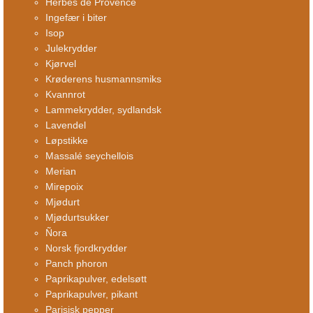
Herbes de Provence
Ingefær i biter
Isop
Julekrydder
Kjørvel
Krøderens husmannsmiks
Kvannrot
Lammekrydder, sydlandsk
Lavendel
Løpstikke
Massalé seychellois
Merian
Mirepoix
Mjødurt
Mjødurtsukker
Ñora
Norsk fjordkrydder
Panch phoron
Paprikapulver, edelsøtt
Paprikapulver, pikant
Parisisk pepper