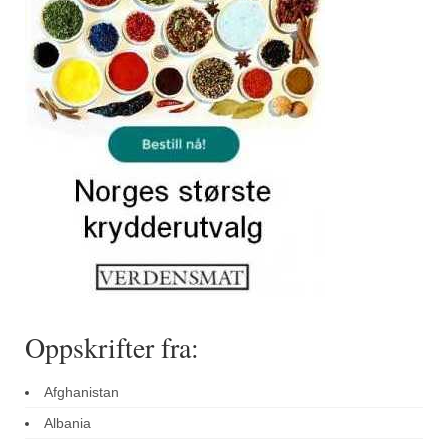
Sar (bønneurt)
Selleriblader
Smaken av skog
Tapaskrydder
Tomatflak
Om oss
Kontakt oss
Nettbutikk
Oppskrifter fra:
Afghanistan
Albania