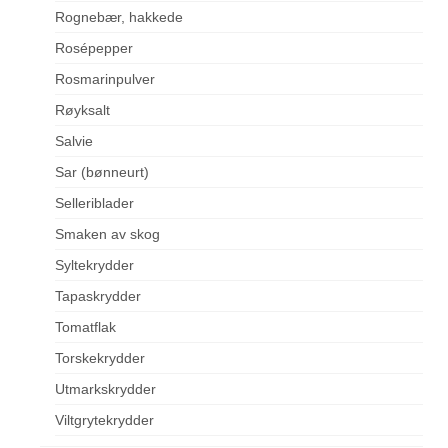
Rognebær, hakkede
Rosépepper
Rosmarinpulver
Røyksalt
Salvie
Sar (bønneurt)
Selleriblader
Smaken av skog
Syltekrydder
Tapaskrydder
Tomatflak
Torskekrydder
Utmarkskrydder
Viltgrytekrydder