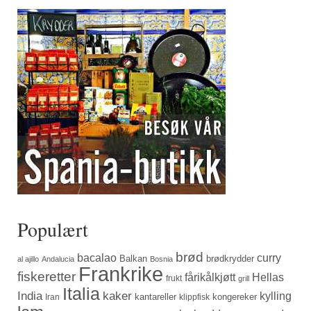
Populært
brød
bacalao
curry
Balkan
brødkrydder
al ajillo
Andalucia
Bosnia
Frankrike
fiskeretter
fårikålkjøtt
Hellas
frukt
grill
Italia
India
kaker
kylling
kantareller
kongereker
Iran
klippfisk