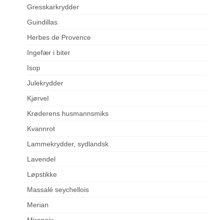
Gresskarkrydder
Guindillas
Herbes de Provence
Ingefær i biter
Isop
Julekrydder
Kjørvel
Krøderens husmannsmiks
Kvannrot
Lammekrydder, sydlandsk
Lavendel
Løpstikke
Massalé seychellois
Merian
Mirepoix