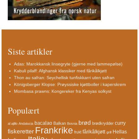
Siste artikler
Adas: Marokkansk linsegryte (gjerne med lammepølse)
Kabuli pilaff: Afghansk klassiker med fårikålkjøtt
Thon au safran: Seychellisk tunfiskkarri uten safran
Königsberger Klopse: Prøyssiske kjøttboller i kaperskrem
Mombasa prawns: Kongereker fra Kenyas solkyst
Populært
brød
bacalao
curry
Balkan
brødkrydder
al ajillo
Andalucia
Bosnia
Frankrike
fiskeretter
fårikålkjøtt
Hellas
frukt
grill
Italia