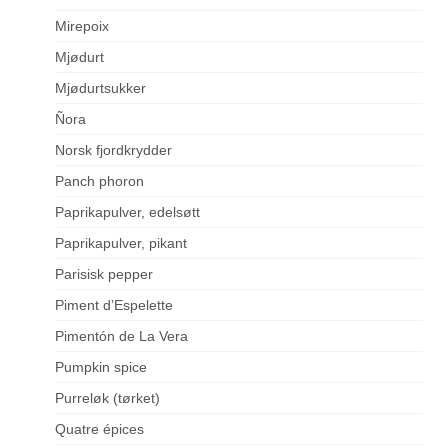
Mirepoix
Mjødurt
Mjødurtsukker
Ñora
Norsk fjordkrydder
Panch phoron
Paprikapulver, edelsøtt
Paprikapulver, pikant
Parisisk pepper
Piment d’Espelette
Pimentón de La Vera
Pumpkin spice
Purreløk (tørket)
Quatre épices