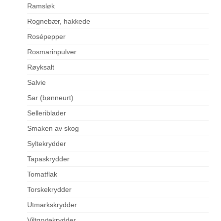
Ramsløk
Rognebær, hakkede
Rosépepper
Rosmarinpulver
Røyksalt
Salvie
Sar (bønneurt)
Selleriblader
Smaken av skog
Syltekrydder
Tapaskrydder
Tomatflak
Torskekrydder
Utmarkskrydder
Viltgrytekrydder