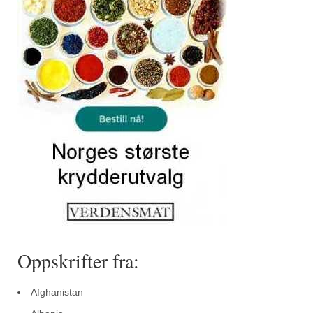
Sar (bønneurt)
Selleriblader
Smaken av skog
Tapaskrydder
Tomatflak
Om oss
Kontakt oss
Nettbutikk
Oppskrifter fra:
Afghanistan