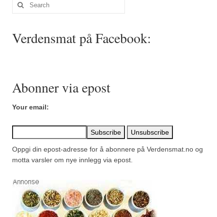
Mirepoix
Search
for:
Ñora
Verdensmat på Facebook:
Norsk fjordkrydder
Paprikapulver, edelsøtt
Paprikapulver, pikant
Abonner via epost
Parisisk pepper
Your email:
Piment d’Espelette
Purreløk (tørket)
Oppgi din epost-adresse for å abonnere på Verdensmat.no og
motta varsler om nye innlegg via epost.
Quatre épices
Rosépepper
Salvie