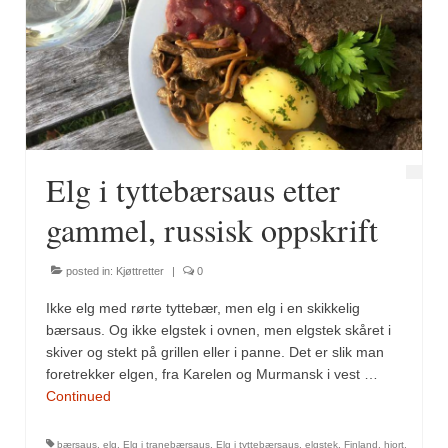
Fugl
Gryteretter
Kjøttretter
Snacks
Elg i tyttebærsaus etter
Supper
gammel, russisk oppskrift
Vegetar
posted in:
Kjøttretter
|
0
Olivenolje, oppskrifter
Ikke elg med rørte tyttebær, men elg i en skikkelig
Krydder, oppskrifter
bærsaus. Og ikke elgstek i ovnen, men elgstek skåret i
skiver og stekt på grillen eller i panne. Det er slik man
Albóndigaskrydder
foretrekker elgen, fra Karelen og Murmansk i vest …
Continued
Bouquet garni
bærsaus
,
elg
,
Elg i tranebærsaus
,
Elg i tyttebærsaus
,
elgstek
,
Finland
,
hjort
,