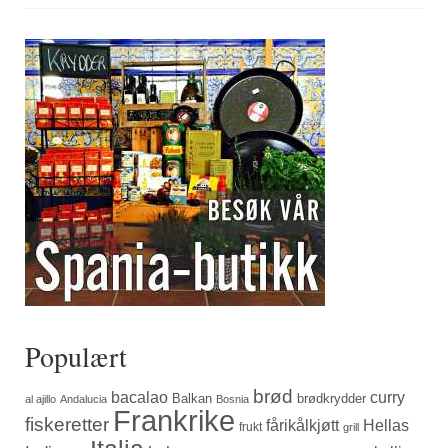
Populært
brød
bacalao
curry
Balkan
brødkrydder
al ajillo
Andalucia
Bosnia
Frankrike
fiskeretter
fårikålkjøtt
Hellas
frukt
grill