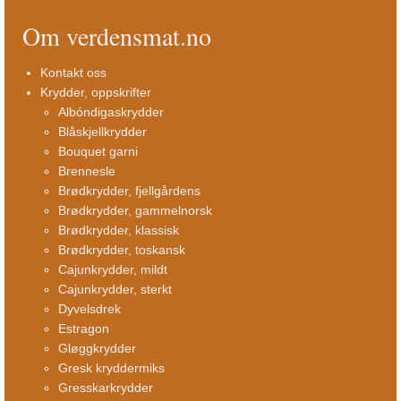
Om verdensmat.no
Kontakt oss
Krydder, oppskrifter
Albóndigaskrydder
Blåskjellkrydder
Bouquet garni
Brennesle
Brødkrydder, fjellgårdens
Brødkrydder, gammelnorsk
Brødkrydder, klassisk
Brødkrydder, toskansk
Cajunkrydder, mildt
Cajunkrydder, sterkt
Dyvelsdrek
Estragon
Gløggkrydder
Gresk kryddermiks
Gresskarkrydder