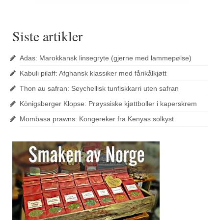
Siste artikler
Adas: Marokkansk linsegryte (gjerne med lammepølse)
Kabuli pilaff: Afghansk klassiker med fårikålkjøtt
Thon au safran: Seychellisk tunfiskkarri uten safran
Königsberger Klopse: Prøyssiske kjøttboller i kaperskrem
Mombasa prawns: Kongereker fra Kenyas solkyst