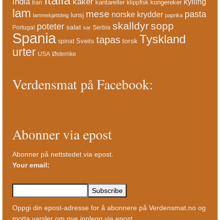
India
kaker
kylling
kantareller
kongereker
Iran
klippfisk
lam
mese
pasta
norske krydder
lunsj
lammekjøttdeig
paprika
skalldyr
sopp
poteter
salat
Portugal
Serbia
sar
Spania
Tyskland
tapas
torsk
Sveits
spinat
urter
USA
Østerrike
Verdensmat på Facebook:
Abonner via epost
Abonner på nettstedet via epost.
Your email:
Oppgi din epost-adresse for å abonnere på Verdensmat.no og
motta varsler om nye innlegg via epost.