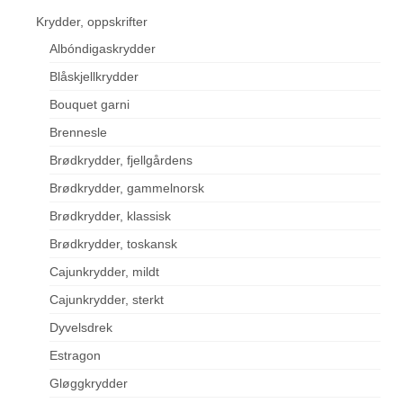
Krydder, oppskrifter
Albóndigaskrydder
Blåskjellkrydder
Bouquet garni
Brennesle
Brødkrydder, fjellgårdens
Brødkrydder, gammelnorsk
Brødkrydder, klassisk
Brødkrydder, toskansk
Cajunkrydder, mildt
Cajunkrydder, sterkt
Dyvelsdrek
Estragon
Gløggkrydder