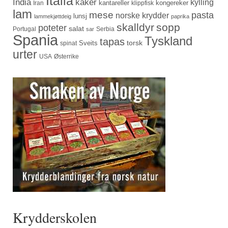
Italia
India
kaker
kylling
kantareller
kongereker
Iran
klippfisk
lam
mese
pasta
norske krydder
lunsj
lammekjøttdeig
paprika
skalldyr
sopp
poteter
salat
Portugal
Serbia
sar
Spania
Tyskland
tapas
torsk
Sveits
spinat
urter
USA
Østerrike
Krydderskolen