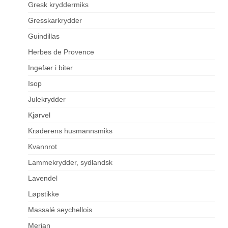
Gresk kryddermiks
Gresskarkrydder
Guindillas
Herbes de Provence
Ingefær i biter
Isop
Julekrydder
Kjørvel
Krøderens husmannsmiks
Kvannrot
Lammekrydder, sydlandsk
Lavendel
Løpstikke
Massalé seychellois
Merian