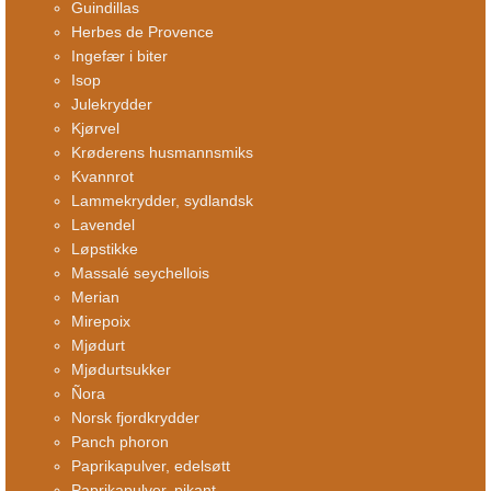
Guindillas
Herbes de Provence
Ingefær i biter
Isop
Julekrydder
Kjørvel
Krøderens husmannsmiks
Kvannrot
Lammekrydder, sydlandsk
Lavendel
Løpstikke
Massalé seychellois
Merian
Mirepoix
Mjødurt
Mjødurtsukker
Ñora
Norsk fjordkrydder
Panch phoron
Paprikapulver, edelsøtt
Paprikapulver, pikant