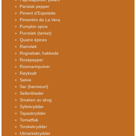
Parisisk pepper
Piment d’Espelette
Pimentón de La Vera
Pumpkin spice
Purreløk (tørket)
Quatre épices
Ramsløk
Rognebær, hakkede
Rosépepper
Rosmarinpulver
Røyksalt
Salvie
Sar (bønneurt)
Selleriblader
Smaken av skog
Syltekrydder
Tapaskrydder
Tomatflak
Torskekrydder
Utmarkskrydder